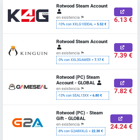
Rotwood Steam Account
en existencia
🏴
6.13 €
-10% con XXLG10DEAL =
5.52 €
Rotwood Steam Account
en existencia
🏴
7.39 €
-3% con XXL3GAMER =
7.17 €
Rotwood (PC) Steam
Account - GLOBAL
en existencia
🏴
7.82 €
-13% con SEAL13XX =
6.80 €
Rotwood (PC) - Steam
Gift - GLOBAL
en existencia
🏴
24.24 €
-8% con G2A8XXLG =
22.30 €