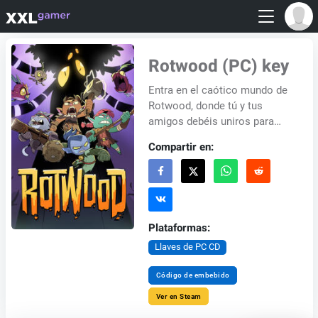
Rotwood (PC) key
Entra en el caótico mundo de
Rotwood, donde tú y tus
amigos debéis uniros para
luchar contra las bestias
Compartir en:
corruptas que amenazan
vuestro refugio seguro...
Plataformas:
Llaves de PC CD
Código de embebido
Ver en Steam