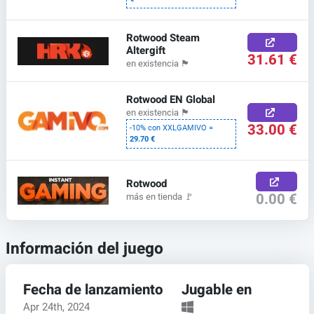
Rotwood Steam
Altergift
31.61 €
en existencia
🏴
Rotwood EN Global
en existencia
🏴
33.00 €
-10% con XXLGAMIVO =
29.70 €
Rotwood
0.00 €
más en tienda
🚩
Información del juego
Fecha de lanzamiento
Jugable en
Apr 24th, 2024