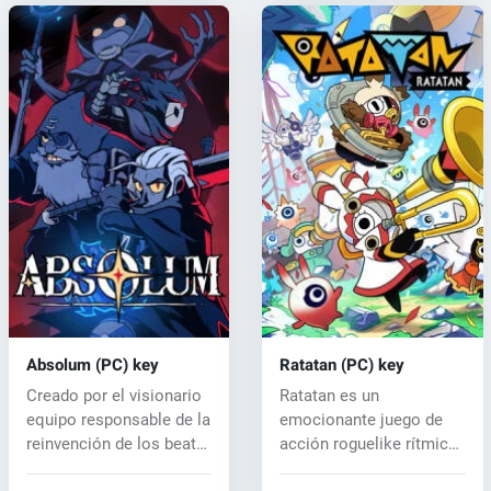
Absolum (PC) key
Ratatan (PC) key
Creado por el visionario
Ratatan es un
equipo responsable de la
emocionante juego de
reinvención de los beat
acción roguelike rítmico
'...
que combina mec...