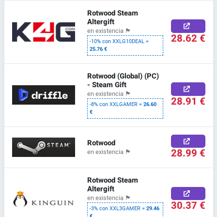
Rotwood Steam
Altergift
en existencia
🏴
28.62 €
-10% con XXLG10DEAL =
25.76 €
Rotwood (Global) (PC)
- Steam Gift
en existencia
🏴
28.91 €
-8% con XXLGAMER =
26.60
€
Rotwood
28.99 €
en existencia
🏴
Rotwood Steam
Altergift
en existencia
🏴
30.37 €
-3% con XXL3GAMER =
29.46
€