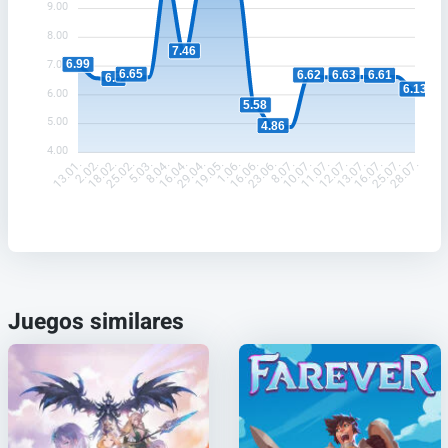
9.00
8.00
7.46
6.99
7.00
6.65
6.63
6.62
6.61
6.5
6.13
6.00
5.58
5.00
4.86
4.00
2.02.
18.02.
25.02.
5.03.
8.04.
16.04.
29.04.
19.05.
1.06.
16.06.
23.06.
8.07.
10.07.
11.07.
12.07.
13.07.
16.07.
25.07.
13.01.
28.07.
Juegos similares