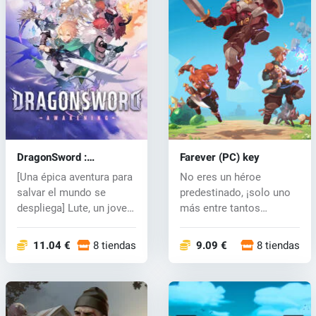
DragonSword :
Farever (PC) key
Awakening (PC) key
[Una épica aventura para
No eres un héroe
salvar el mundo se
predestinado, ¡solo uno
despliega] Lute, un joven
más entre tantos
avent...
exploradores! Des...
11.04 €
8 tiendas
9.09 €
8 tiendas