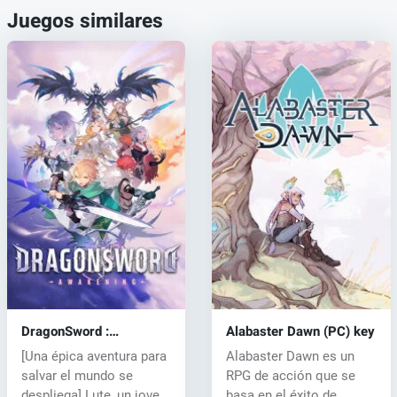
Juegos similares
DragonSword :
Alabaster Dawn (PC) key
Awakening (PC) key
[Una épica aventura para
Alabaster Dawn es un
salvar el mundo se
RPG de acción que se
despliega] Lute, un joven
basa en el éxito de