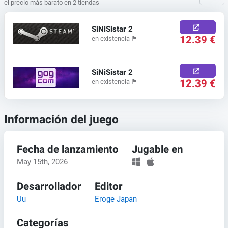
el precio más barato en 2 tiendas
SiNiSistar 2
12.39 €
en existencia
🏴
SiNiSistar 2
12.39 €
en existencia
🏴
Información del juego
Fecha de lanzamiento
Jugable en
May 15th, 2026
Desarrollador
Editor
Uu
Eroge Japan
Categorías