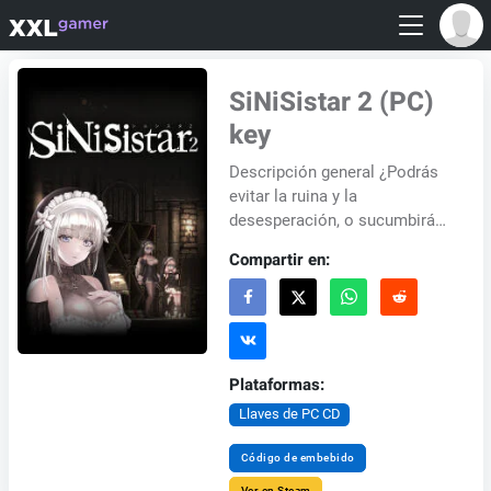
SiNiSistar 2 (PC)
key
Descripción general ¿Podrás
evitar la ruina y la
desesperación, o sucumbirás
a la corrupción? Adéntrate en
Compartir en:
un mundo suntuoso ilustrado
con un detallad...
Plataformas:
Llaves de PC CD
Código de embebido
Ver en Steam