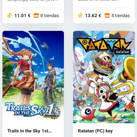
avent...
CrossCode, el...
11.01 €
8 tiendas
13.62 €
4 tiendas
Trails in the Sky 1st
Ratatan (PC) key
Chapter (PC) key