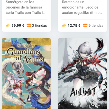
Sumérgete en los
Ratatan es un
orígenes de la famosa
emocionante juego de
serie Trails con Trails in
acción roguelike rítmico
the Sky 1...
que combina mec...
59.99 €
2 tiendas
12.75 €
9 tiendas