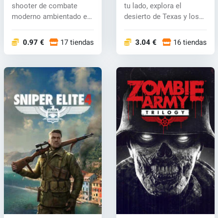
shooter de combate
tu lado, explora el
moderno ambientado en
desierto de Texas y los
Oriente Medi...
bosques...
0.97 €
17 tiendas
3.04 €
16 tiendas