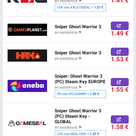
1.41 €
en existencia
🏴
-10% con XXLG10DEAL =
1.27 €
Sniper Ghost Warrior 3
1.49 €
en existencia
🏴
Sniper Ghost Warrior 3
1.53 €
en existencia
🏴
Sniper: Ghost Warrior 3
(PC) Steam Key EUROPE
en existencia
🏴
1.55 €
-3% con XXLGAMER =
1.50 €
Sniper Ghost Warrior 3
(PC) Steam Key -
GLOBAL
1.58 €
en existencia
🏴
-13% con SEAL13XX =
1.37 €