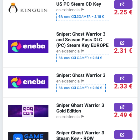
US PC Steam CD Key
en existencia
🏴
2.25 €
-3% con XXL3GAMER =
2.18 €
Sniper: Ghost Warrior 3
and Season Pass DLC
(PC) Steam Key EUROPE
2.31 €
en existencia
🏴
-3% con XXLGAMER =
2.24 €
Sniper: Ghost Warrior 3
en existencia
🏴
2.33 €
-3% con XXLGAMER =
2.26 €
Sniper Ghost Warrior 3
Gold Edition
2.49 €
en existencia
🏴
Sniper Ghost Warrior 3
Steam Key - ROW