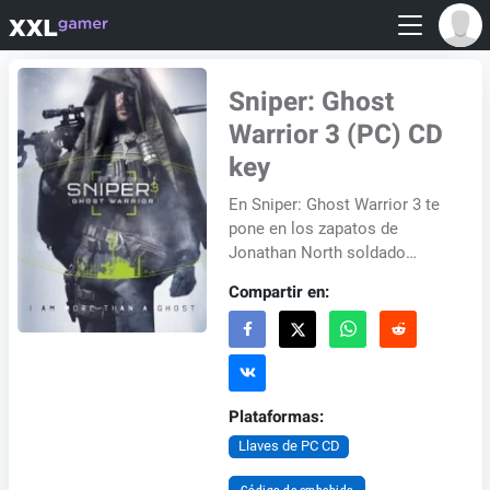
Sniper: Ghost
Warrior 3 (PC) CD
key
En Sniper: Ghost Warrior 3 te
pone en los zapatos de
Jonathan North soldado
publicado durante la segunda
Compartir en:
Guerra Fría en Georgia en el
futuro cercano d...
Plataformas:
Llaves de PC CD
Código de embebido