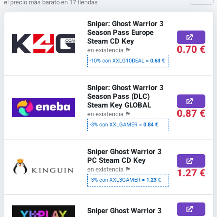
el precio más barato en 17 tiendas
Sniper: Ghost Warrior 3
Season Pass Europe
Steam CD Key
0.70 €
en existencia
🏴
-10% con XXLG10DEAL =
0.63 €
Sniper: Ghost Warrior 3
Season Pass (DLC)
Steam Key GLOBAL
0.87 €
en existencia
🏴
-3% con XXLGAMER =
0.84 €
Sniper Ghost Warrior 3
PC Steam CD Key
en existencia
🏴
1.27 €
-3% con XXL3GAMER =
1.23 €
Sniper Ghost Warrior 3