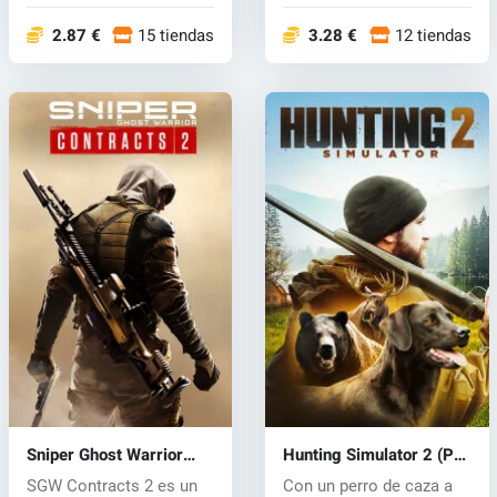
bombardeo...
2.87 €
15 tiendas
3.28 €
12 tiendas
Sniper Ghost Warrior
Hunting Simulator 2 (PC)
Contracts 2 (PC) key
key
SGW Contracts 2 es un
Con un perro de caza a