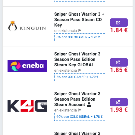
Sniper Ghost Warrior 3 +
Season Pass Steam CD
Key
1.84 €
en existencia
🏴
-3% con XXL3GAMER =
1.78 €
Sniper Ghost Warrior 3
Season Pass Edition
Steam Key GLOBAL
1.85 €
en existencia
🏴
-3% con XXLGAMER =
1.79 €
Sniper Ghost Warrior 3
Season Pass Edition
Steam Account
1.98 €
en existencia
🏴
-10% con XXLG10DEAL =
1.78 €
Sniper Ghost Warrior 3