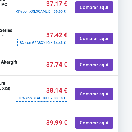
37.17 €
/ PC
Comprar aquí
-3% con XXL3GAMER =
36.05 €
 Series
37.42 €
 -
Comprar aquí
-8% con G2A8XXLG =
34.43 €
Altergift
37.74 €
Comprar aquí
ium
s X|S)
38.14 €
Comprar aquí
-13% con SEAL13XX =
33.18 €
39.99 €
Comprar aquí