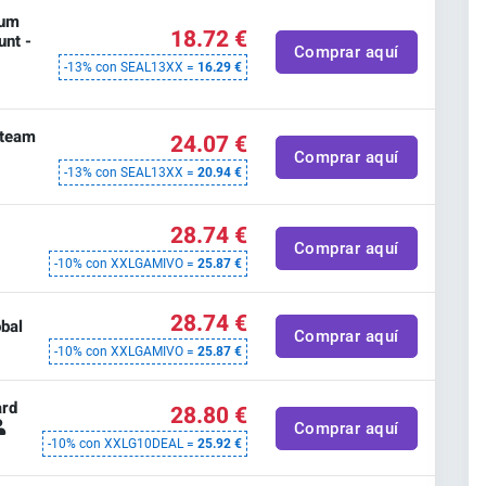
ium
18.72 €
unt -
Comprar aquí
-13% con SEAL13XX =
16.29 €
Steam
24.07 €
Comprar aquí
-13% con SEAL13XX =
20.94 €
28.74 €
Comprar aquí
-10% con XXLGAMIVO =
25.87 €
28.74 €
obal
Comprar aquí
-10% con XXLGAMIVO =
25.87 €
ard
28.80 €
Comprar aquí
-10% con XXLG10DEAL =
25.92 €