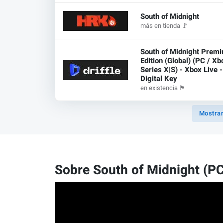
South of Midnight
más en tienda
🚩
South of Midnight Prem
Edition (Global) (PC / Xb
Series X|S) - Xbox Live -
Digital Key
en existencia
🏴
Mostrar
Sobre South of Midnight (PC