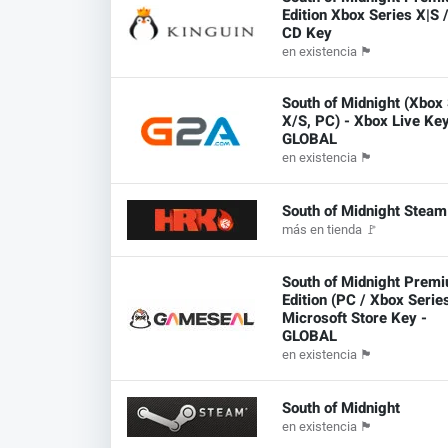
Edition Xbox Series X|S 
CD Key
en existencia
🏴
South of Midnight (Xbox
X/S, PC) - Xbox Live Key
GLOBAL
en existencia
🏴
South of Midnight Steam 
más en tienda
🚩
South of Midnight Prem
Edition (PC / Xbox Serie
Microsoft Store Key -
GLOBAL
en existencia
🏴
South of Midnight
en existencia
🏴