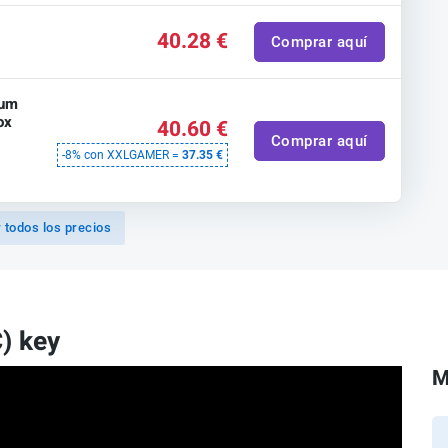
40.28 €
Comprar aquí
ium
ox
40.60 €
Comprar aquí
-8% con XXLGAMER =
37.35 €
 todos los precios
) key
M