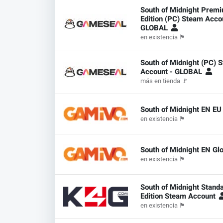
South of Midnight Prem
Edition (PC) Steam Acco
GLOBAL
en existencia
🏴
South of Midnight (PC) 
Account - GLOBAL
más en tienda
🚩
South of Midnight EN EU
en existencia
🏴
South of Midnight EN Gl
en existencia
🏴
South of Midnight Stand
Edition Steam Account
en existencia
🏴