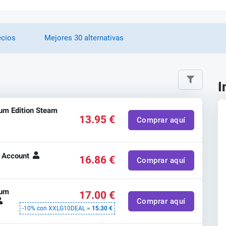
ecios
Mejores 30 alternativas
I
um Edition Steam
13.95 €
Comprar aquí
m Account
16.86 €
Comprar aquí
ium
17.00 €
Comprar aquí
-10% con XXLG10DEAL =
15.30 €