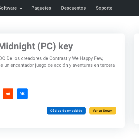
Software
Paquetes
Descuentos
Soporte
Midnight (PC) key
 De los creadores de Contrast y We Happy Few,
es un encantador juego de acción y aventuras en tercera
Código de embebido
Ver en Steam