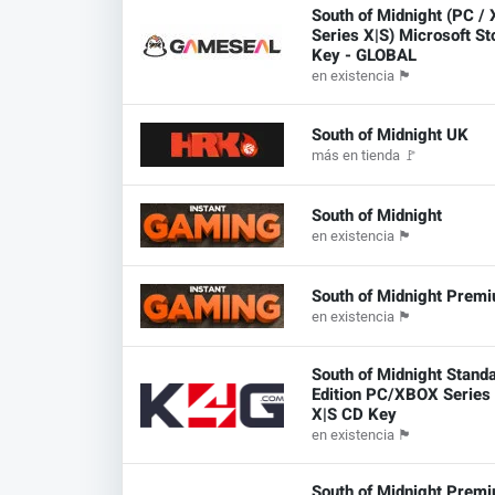
South of Midnight (PC /
Series X|S) Microsoft St
Key - GLOBAL
en existencia
🏴
South of Midnight UK
más en tienda
🚩
South of Midnight
en existencia
🏴
South of Midnight Premi
en existencia
🏴
South of Midnight Stand
Edition PC/XBOX Series
X|S CD Key
en existencia
🏴
South of Midnight Prem