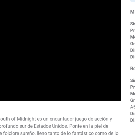
M
Si
Pr
M
Gr
Di
Di
R
Si
Pr
M
Gr
A
Di
outh of Midnight es un encantador juego de acción y
Di
rofundo sur de Estados Unidos. Ponte en la piel de
olclore sureño, lleno tanto de lo fantástico como de lo