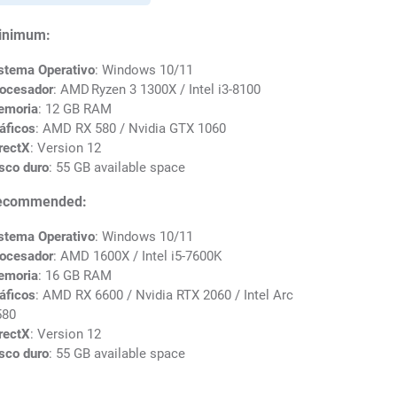
inimum:
stema Operativo
: Windows 10/11
ocesador
: AMD Ryzen 3 1300X / Intel i3-8100
emoria
: 12 GB RAM
áficos
: AMD RX 580 / Nvidia GTX 1060
rectX
: Version 12
sco duro
: 55 GB available space
ecommended:
stema Operativo
: Windows 10/11
ocesador
: AMD 1600X / Intel i5-7600K
emoria
: 16 GB RAM
áficos
: AMD RX 6600 / Nvidia RTX 2060 / Intel Arc
580
rectX
: Version 12
sco duro
: 55 GB available space