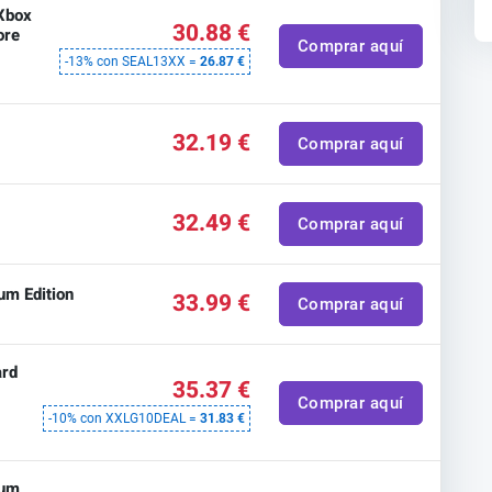
 Xbox
30.88 €
ore
Comprar aquí
-13% con SEAL13XX =
26.87 €
32.19 €
Comprar aquí
32.49 €
Comprar aquí
um Edition
33.99 €
Comprar aquí
ard
35.37 €
Comprar aquí
-10% con XXLG10DEAL =
31.83 €
ium