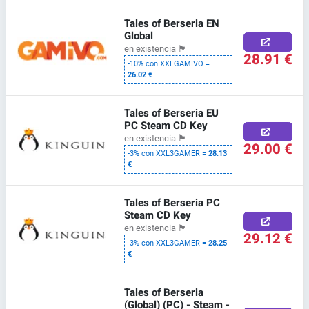
Tales of Berseria EN
Global
en existencia
🏴
28.91 €
-10% con XXLGAMIVO =
26.02 €
Tales of Berseria EU
PC Steam CD Key
en existencia
🏴
29.00 €
-3% con XXL3GAMER =
28.13
€
Tales of Berseria PC
Steam CD Key
en existencia
🏴
29.12 €
-3% con XXL3GAMER =
28.25
€
Tales of Berseria
(Global) (PC) - Steam -