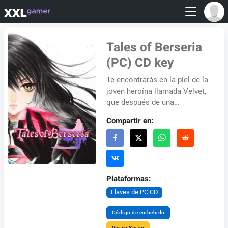
Tales of Berseria
(PC) CD key
Te encontrarás en la piel de la
joven heroína llamada Velvet,
que después de una
experiencia traumática y
Compartir en:
impulsada por sus
emociones, en un viaje de...
Plataformas:
Llaves de PC CD
Código de embebido
Ver en Steam