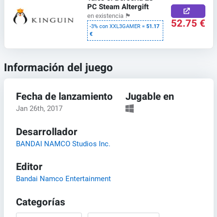
PC Steam Altergift
en existencia
🏴
52.75 €
-3% con XXL3GAMER =
51.17
€
Información del juego
Fecha de lanzamiento
Jugable en
Jan 26th, 2017
Desarrollador
BANDAI NAMCO Studios Inc.
Editor
Bandai Namco Entertainment
Categorías