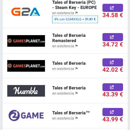
Tales of Berseria (PC)
- Steam Key - EUROPE
en existencia
🏴
34.58 €
-8% con G2A8XXLG =
31.81 €
Tales of Berseria
Remastered
34.72 €
en existencia
🏴
Tales of Berseria
42.02 €
en existencia
🏴
Tales of Berseria
43.39 €
en existencia
🏴
Tales of Berseria™
43.99 €
en existencia
🏴