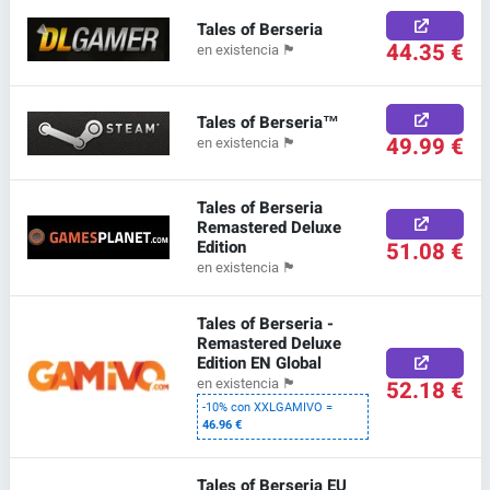
Tales of Berseria
44.35 €
en existencia
🏴
Tales of Berseria™
49.99 €
en existencia
🏴
Tales of Berseria
Remastered Deluxe
Edition
51.08 €
en existencia
🏴
Tales of Berseria -
Remastered Deluxe
Edition EN Global
52.18 €
en existencia
🏴
-10% con XXLGAMIVO =
46.96 €
Tales of Berseria EU