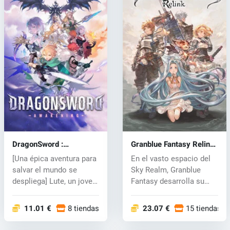
DragonSword :
Granblue Fantasy Relink
Awakening (PC) key
(PC) key
[Una épica aventura para
En el vasto espacio del
salvar el mundo se
Sky Realm, Granblue
despliega] Lute, un joven
Fantasy desarrolla su
avent...
historia...
11.01 €
8 tiendas
23.07 €
15 tiendas