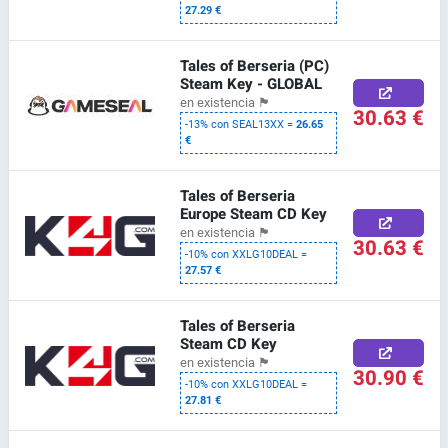
27.29 €
Tales of Berseria (PC)
Steam Key - GLOBAL
en existencia
🏴
30.63 €
-13% con SEAL13XX =
26.65
€
Tales of Berseria
Europe Steam CD Key
en existencia
🏴
30.63 €
-10% con XXLG10DEAL =
27.57 €
Tales of Berseria
Steam CD Key
en existencia
🏴
30.90 €
-10% con XXLG10DEAL =
27.81 €