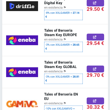
Digital Key
29.50 €
en existencia
🏴
-8% con XXLGAMER =
27.14
€
Tales of Berseria
Steam Key EUROPE
en existencia
🏴
29.54 €
-3% con XXLGAMER =
28.65
€
Tales of Berseria
Steam Key GLOBAL
en existencia
🏴
29.70 €
-3% con XXLGAMER =
28.81
€
Tales of Berseria EN
EU
en existencia
🏴
30.32 €
-10% con XXLGAMIVO =