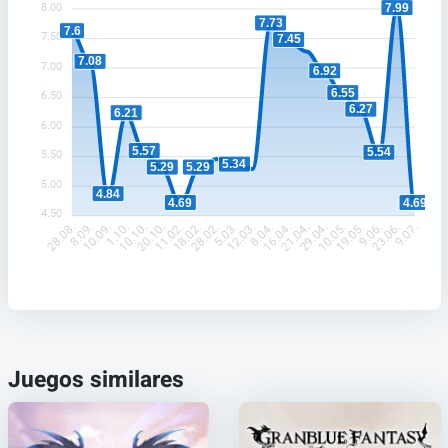
7.99
8.00
7.73
7.6
7.50
7.45
7.08
7.00
6.92
6.55
6.50
6.27
6.21
6.00
5.57
5.54
5.50
5.34
5.29
5.29
5.00
4.84
4.69
4.69
4.50
8.09.
10.09.
1.10.
10.10.
20.10.
11.02.
18.02.
28.02.
5.03.
12.03.
8.04.
16.04.
21.04.
29.04.
10.05.
19.05.
9.06.
23.06.
28.08.
9.07.
Juegos similares