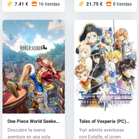
7.41 €
16 tiendas
21.75 €
8 tiendas
One Piece World Seeker
Tales of Vesperia (PC)
(PC) CD key
CD key
Descubre la nueva
Yuri admite aventuras
aventura en una sola
con Estelle, el joven