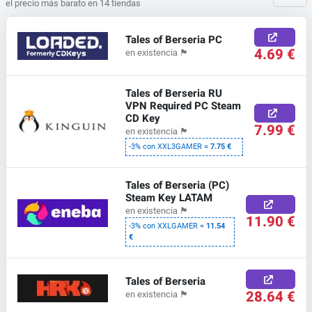
el precio más barato en 14 tiendas
Tales of Berseria PC
4.69 €
en existencia
🏴
Tales of Berseria RU
VPN Required PC Steam
CD Key
7.99 €
en existencia
🏴
-3% con XXL3GAMER =
7.75 €
Tales of Berseria (PC)
Steam Key LATAM
en existencia
🏴
11.90 €
-3% con XXLGAMER =
11.54
€
Tales of Berseria
28.64 €
en existencia
🏴