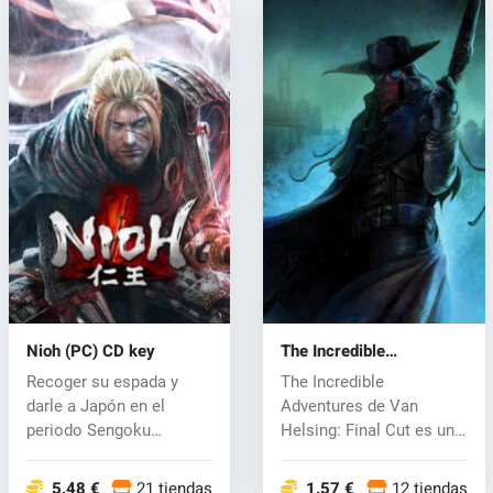
Nioh (PC) CD key
The Incredible
Adventures of Van
Recoger su espada y
The Incredible
Helsing: Final Cut (PC)
darle a Japón en el
Adventures de Van
CD key
periodo Sengoku
Helsing: Final Cut es una
sangrienta, la era...
edición separada...
5.48 €
21 tiendas
1.57 €
12 tiendas