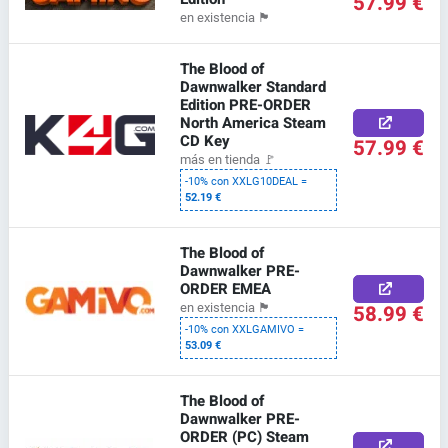
57.99 €
en existencia
🏴
The Blood of
Dawnwalker Standard
Edition PRE-ORDER
North America Steam
CD Key
57.99 €
más en tienda
🚩
-10% con XXLG10DEAL =
52.19 €
The Blood of
Dawnwalker PRE-
ORDER EMEA
58.99 €
en existencia
🏴
-10% con XXLGAMIVO =
53.09 €
The Blood of
Dawnwalker PRE-
ORDER (PC) Steam