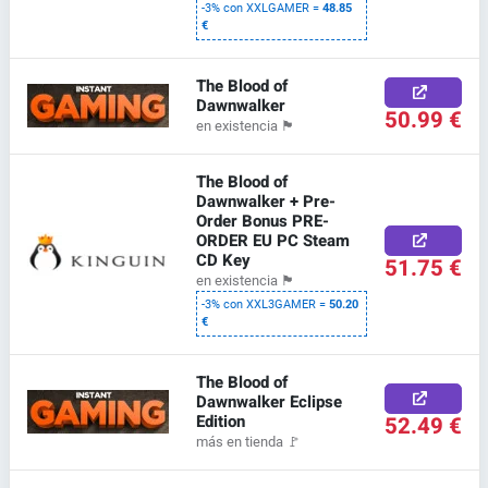
-3% con XXLGAMER =
48.85
€
The Blood of
Dawnwalker
50.99 €
en existencia
🏴
The Blood of
Dawnwalker + Pre-
Order Bonus PRE-
ORDER EU PC Steam
CD Key
51.75 €
en existencia
🏴
-3% con XXL3GAMER =
50.20
€
The Blood of
Dawnwalker Eclipse
Edition
52.49 €
más en tienda
🚩