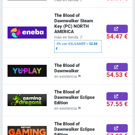
The Blood of
Dawnwalker Steam
Key (PC) NORTH
AMERICA
54.47 €
más en tienda
🚩
-3% con XXLGAMER =
52.84
€
The Blood of
Dawnwalker
54.53 €
en existencia
🏴
The Blood of
Dawnwalker Eclipse
Edition
57.55 €
en existencia
🏴
The Blood of
Dawnwalker Eclipse
Edition