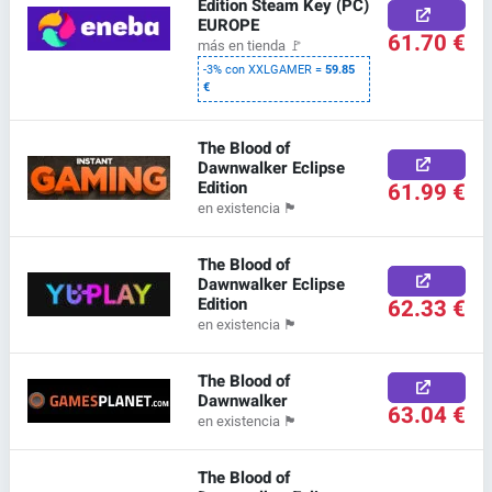
Edition Steam Key (PC)
EUROPE
61.70 €
más en tienda
🚩
-3% con XXLGAMER =
59.85
€
The Blood of
Dawnwalker Eclipse
Edition
61.99 €
en existencia
🏴
The Blood of
Dawnwalker Eclipse
Edition
62.33 €
en existencia
🏴
The Blood of
Dawnwalker
63.04 €
en existencia
🏴
The Blood of