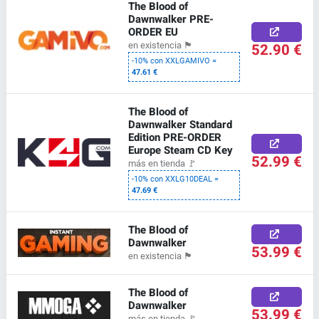
The Blood of
Dawnwalker PRE-
ORDER EU
52.90 €
en existencia
🏴
-10% con XXLGAMIVO =
47.61 €
The Blood of
Dawnwalker Standard
Edition PRE-ORDER
Europe Steam CD Key
52.99 €
más en tienda
🚩
-10% con XXLG10DEAL =
47.69 €
The Blood of
Dawnwalker
53.99 €
en existencia
🏴
The Blood of
Dawnwalker
53.99 €
más en tienda
🚩