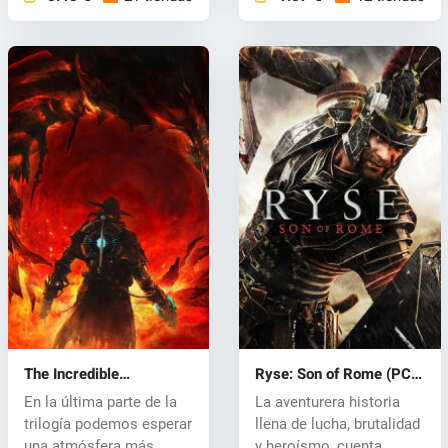
The Incredible
Ryse: Son of Rome (PC)
Adventures of Van
CD key
En la última parte de la
La aventurera historia
Helsing 3 (PC) CD key
trilogía podemos esperar
llena de lucha, brutalidad
una atmósfera más
y heroísmo, cuenta