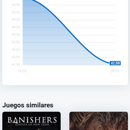
45.50
45.00
44.50
44.00
43.50
43.00
42.50
42.00
41.59
41.50
18.05.
28.05.
Juegos similares