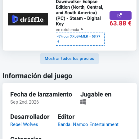
Dawnwalker Eclipse
Edition (North, Central,
and South America)
(PC) - Steam - Digital
63.88 €
Key
en existencia
🏴
-8% con XXLGAMER =
58.77
€
Mostrar todos los precios
Información del juego
Fecha de lanzamiento
Jugable en
Sep 2nd, 2026
Desarrollador
Editor
Rebel Wolves
Bandai Namco Entertainment