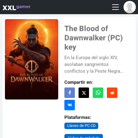
The Blood of
Dawnwalker (PC)
key
En la Europa del siglo XIV,
asolaban sangrientos
conflictos y la Peste Negra
diezmaba a los
Compartir en:
supervivientes. En medio de
este caos, los vampiros
emergi...
Plataformas:
Llaves de PC CD
Código de embebido