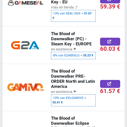
Key - EU
59.39 €
más en tienda
🚩
-13% con SEAL13XX =
51.67
€
The Blood of
Dawnwalker (PC) -
Steam Key - EUROPE
60.03 €
en existencia
🏴
-8% con G2A8XXLG =
55.23 €
The Blood of
Dawnwalker PRE-
ORDER North and Latin
America
61.57 €
en existencia
🏴
-10% con XXLGAMIVO =
55.41 €
The Blood of
Dawnwalker Eclipse