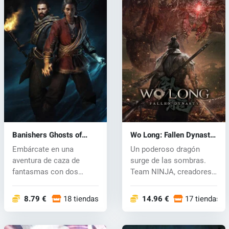
Banishers Ghosts of
Wo Long: Fallen Dynasty
New Eden (PC) key
(PC) key
Embárcate en una
Un poderoso dragón
aventura de caza de
surge de las sombras.
fantasmas con dos
Team NINJA, creadores
personajes inolvidab...
de Nioh, pre...
8.79 €
18 tiendas
14.96 €
17 tiendas