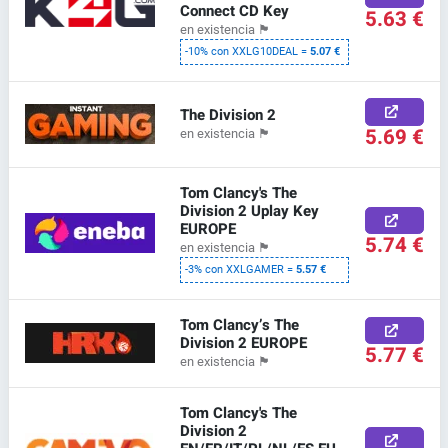
Connect CD Key
5.63 €
en existencia
🏴
-10% con XXLG10DEAL =
5.07 €
The Division 2
5.69 €
en existencia
🏴
Tom Clancy's The
Division 2 Uplay Key
EUROPE
5.74 €
en existencia
🏴
-3% con XXLGAMER =
5.57 €
Tom Clancy’s The
Division 2 EUROPE
5.77 €
en existencia
🏴
Tom Clancy's The
Division 2