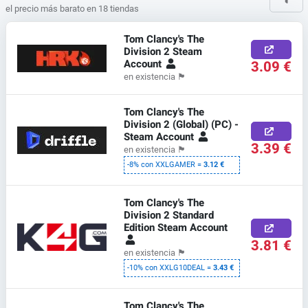
el precio más barato en 18 tiendas
Tom Clancy's The
Division 2 Steam
Account
3.09 €
en existencia
🏴
Tom Clancy's The
Division 2 (Global) (PC) -
Steam Account
3.39 €
en existencia
🏴
-8% con XXLGAMER =
3.12 €
Tom Clancy's The
Division 2 Standard
Edition Steam Account
3.81 €
en existencia
🏴
-10% con XXLG10DEAL =
3.43 €
Tom Clancy's The