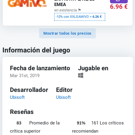
EMEA
6.96 €
en existencia
🏴
-10% con XXLGAMIVO =
6.26 €
Mostrar todos los precios
Información del juego
Fecha de lanzamiento
Jugable en
Mar 31st, 2019
Desarrollador
Editor
Ubisoft
Ubisoft
Reseñas
Promedio de la
161 Los críticos
83
91%
crítica superior
recomiendan