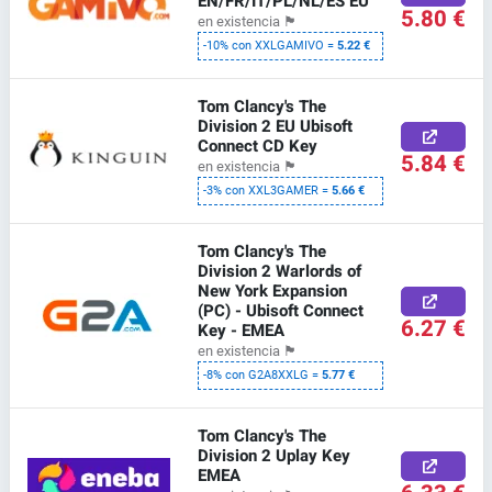
EN/FR/IT/PL/NL/ES EU
5.80 €
en existencia
🏴
-10% con XXLGAMIVO =
5.22 €
Tom Clancy's The
Division 2 EU Ubisoft
Connect CD Key
5.84 €
en existencia
🏴
-3% con XXL3GAMER =
5.66 €
Tom Clancy's The
Division 2 Warlords of
New York Expansion
(PC) - Ubisoft Connect
6.27 €
Key - EMEA
en existencia
🏴
-8% con G2A8XXLG =
5.77 €
Tom Clancy's The
Division 2 Uplay Key
EMEA