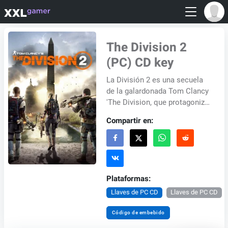
The Division 2
(PC) CD key
La División 2 es una secuela
de la galardonada Tom Clancy
'The Division, que protagoniza
la ciudad de Nueva York,
Compartir en:
después de ser golpeada por
virus mo...
Plataformas:
Llaves de PC CD
Llaves de PC CD
Código de embebido