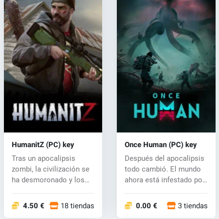
HumanitZ (PC) key
Once Human (PC) key
Tras un apocalipsis
Después del apocalipsis
zombi, la civilización se
todo cambió. El mundo
ha desmoronado y los
ahora está infestado por
zeeks ah...
una...
4.50 €
18 tiendas
0.00 €
3 tiendas