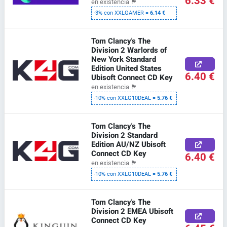
6.33 €
en existencia
🏴
-3% con XXLGAMER =
6.14 €
Tom Clancy's The
Division 2 Warlords of
New York Standard
Edition United States
6.40 €
Ubisoft Connect CD Key
en existencia
🏴
-10% con XXLG10DEAL =
5.76 €
Tom Clancy's The
Division 2 Standard
Edition AU/NZ Ubisoft
Connect CD Key
6.40 €
en existencia
🏴
-10% con XXLG10DEAL =
5.76 €
Tom Clancy's The
Division 2 EMEA Ubisoft
Connect CD Key