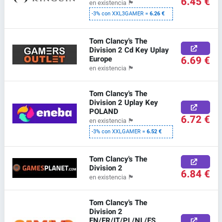
6.45 €
en existencia
🏴
-3% con XXL3GAMER =
6.26 €
Tom Clancy's The
Division 2 Cd Key Uplay
Europe
6.69 €
en existencia
🏴
Tom Clancy's The
Division 2 Uplay Key
POLAND
6.72 €
en existencia
🏴
-3% con XXLGAMER =
6.52 €
Tom Clancy's The
Division 2
6.84 €
en existencia
🏴
Tom Clancy's The
Division 2
EN/FR/IT/PL/NL/ES