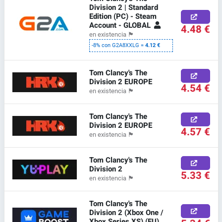
Division 2 | Standard
Edition (PC) - Steam
Account - GLOBAL
4.48 €
en existencia
🏴
-8% con G2A8XXLG =
4.12 €
Tom Clancy's The
Division 2 EUROPE
4.54 €
en existencia
🏴
Tom Clancy's The
Division 2 EUROPE
4.57 €
en existencia
🏴
Tom Clancy's The
Division 2
5.33 €
en existencia
🏴
Tom Clancy's The
Division 2 (Xbox One /
Xbox Series XS) (EU)