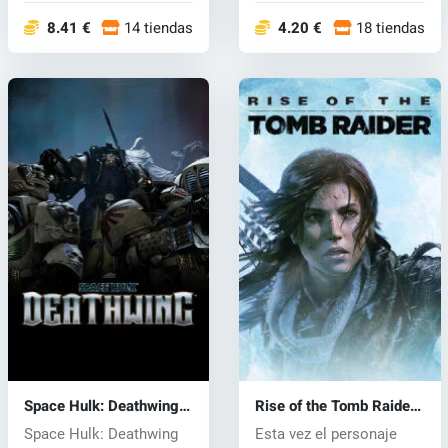
8.41 €
14 tiendas
4.20 €
18 tiendas
Space Hulk: Deathwing
Rise of the Tomb Raider
(PC) CD key
(PC) CD key
Space Hulk: Deathwing
Esta vez el personaje