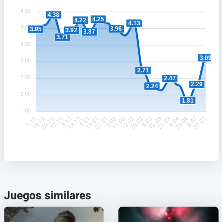
4.50
4.38
4.25
4.22
4.13
4.00
3.96
3.95
3.92
3.87
3.71
3.50
3.09
3.00
2.71
2.50
2.47
2.29
2.24
2.00
1.81
1.50
10.10.
20.10.
17.11.
3.12.
18.12.
4.01.
13.01.
22.01.
2.02.
11.02.
12.02.
28.02.
5.03.
12.03.
22.03.
8.04.
23.06.
8.07.
1.10.
31.07.
Juegos similares