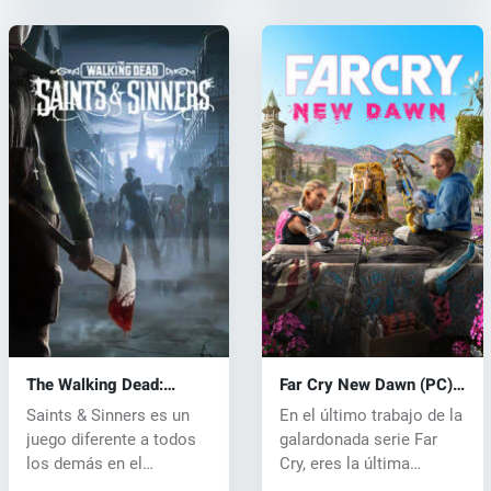
The Walking Dead:
Far Cry New Dawn (PC)
Saints & Sinners (PC)
CD key
Saints & Sinners es un
En el último trabajo de la
key
juego diferente a todos
galardonada serie Far
los demás en el
Cry, eres la última
universo...
defens...