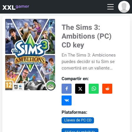
The Sims 3:
Ambitions (PC)
CD key
En The Sims 3: Ambiciones
puedes decidir si tu Sim se
convertirá en un valiente
héroe de toda la ciudad, o una
Compartir en:
oveja negra. ¿Se convertirá en
un valie...
Plataformas:
Llaves de PC CD
Código de embebido