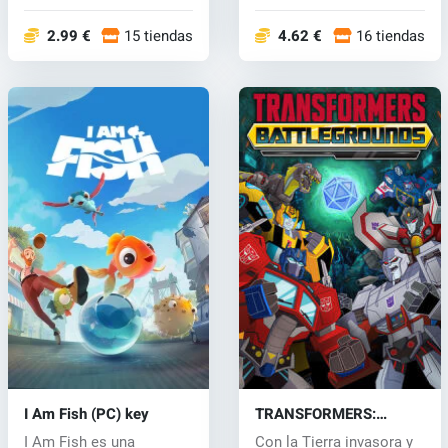
definitiva de cr...
un salud...
2.99 €
15 tiendas
4.62 €
16 tiendas
I Am Fish (PC) key
TRANSFORMERS:
BATTLEGROUNDS (PC)
I Am Fish es una
Con la Tierra invasora y