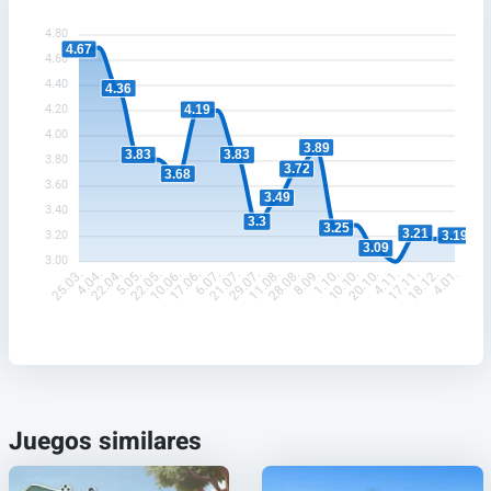
4.80
4.67
4.60
4.40
4.36
4.20
4.19
4.00
3.89
3.83
3.83
3.80
3.72
3.68
3.60
3.49
3.40
3.3
3.25
3.21
3.20
3.19
3.09
3.00
4.04.
22.04.
5.05.
22.05.
10.06.
17.06.
6.07.
21.07.
29.07.
11.08.
28.08.
8.09.
1.10.
10.10.
20.10.
4.11.
17.11.
18.12.
25.03.
4.01.
Juegos similares