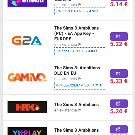
5.14 €
en existencia
🏴
-3% con XXLGAMER =
4.99 €
The Sims 3 Ambitions
(PC) - EA App Key -
EUROPE
5.22 €
en existencia
🏴
-8% con G2A8XXLG =
4.80 €
The Sims 3: Ambitions
DLC EN EU
en existencia
🏴
5.23 €
-10% con XXLGAMIVO =
4.71 €
The Sims 3 Ambitions
5.26 €
en existencia
🏴
The Sims 3 Ambitions