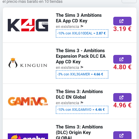
el precio más barato en 10 tiendas
The Sims 3 Ambitions
EA App CD Key
en existencia
🏴
3.19 €
-10% con XXLG10DEAL =
2.87 €
The Sims 3 - Ambitions
Expansion Pack DLC EA
App CD Key
4.80 €
en existencia
🏴
-3% con XXL3GAMER =
4.66 €
The Sims 3: Ambitions
DLC EN Global
en existencia
🏴
4.96 €
-10% con XXLGAMIVO =
4.46 €
The Sims 3: Ambitions
(DLC) Origin Key
GLOBAL