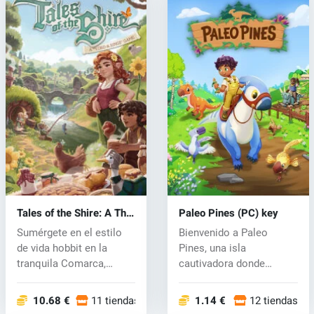
Tales of the Shire: A The
Paleo Pines (PC) key
Lord of The Rings™
Sumérgete en el estilo
Bienvenido a Paleo
Game (PC) key
de vida hobbit en la
Pines, una isla
tranquila Comarca,
cautivadora donde
cortesía de...
coexisten dinosaurios...
10.68 €
11 tiendas
1.14 €
12 tiendas