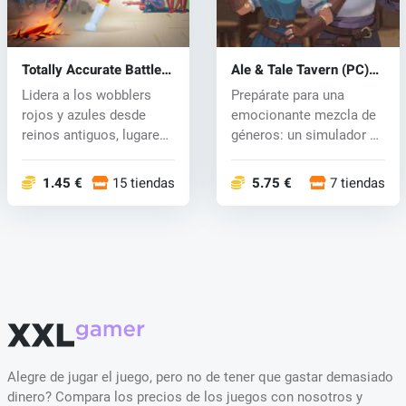
Totally Accurate Battle
Ale & Tale Tavern (PC)
Simulator (PC) key
key
Lidera a los wobblers
Prepárate para una
rojos y azules desde
emocionante mezcla de
reinos antiguos, lugares
géneros: un simulador de
inquiet...
taberna d...
1.45 €
15 tiendas
5.75 €
7 tiendas
Alegre de jugar el juego, pero no de tener que gastar demasiado
dinero? Compara los precios de los juegos con nosotros y