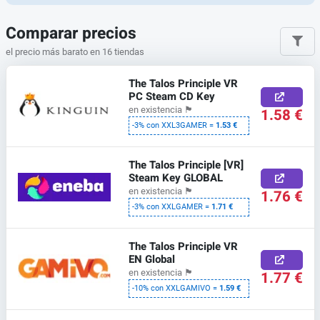
Comparar precios
el precio más barato en 16 tiendas
The Talos Principle VR
PC Steam CD Key
en existencia
🏴
1.58 €
-3% con XXL3GAMER =
1.53 €
The Talos Principle [VR]
Steam Key GLOBAL
en existencia
🏴
1.76 €
-3% con XXLGAMER =
1.71 €
The Talos Principle VR
EN Global
en existencia
🏴
1.77 €
-10% con XXLGAMIVO =
1.59 €