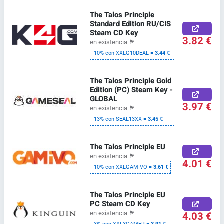
The Talos Principle
Standard Edition RU/CIS
Steam CD Key
3.82 €
en existencia
🏴
-10% con XXLG10DEAL =
3.44 €
The Talos Principle Gold
Edition (PC) Steam Key -
GLOBAL
3.97 €
en existencia
🏴
-13% con SEAL13XX =
3.45 €
The Talos Principle EU
en existencia
🏴
4.01 €
-10% con XXLGAMIVO =
3.61 €
The Talos Principle EU
PC Steam CD Key
en existencia
🏴
4.03 €