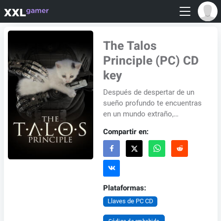
The Talos
Principle (PC) CD
key
Después de despertar de un
sueño profundo te encuentras
en un mundo extraño,
contradictorio de ruinas
Compartir en:
antiguas y tecnología
avanzada. Los acontecimien...
Plataformas:
Llaves de PC CD
Código de embebido