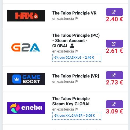
The Talos Principle VR
2.40 €
en existencia
🏴
The Talos Principle (PC)
- Steam Account -
GLOBAL
2.61 €
en existencia
🏴
-8% con G2A8XXLG =
2.40 €
The Talos Principle [VR]
2.73 €
en existencia
🏴
The Talos Principle
Steam Key GLOBAL
en existencia
🏴
3.09 €
-3% con XXLGAMER =
3.00 €