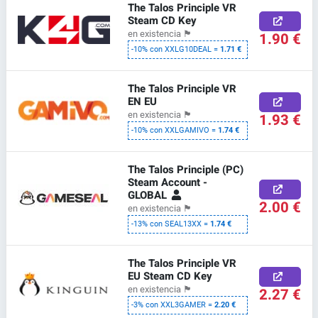
The Talos Principle VR
Steam CD Key
en existencia
🏴
1.90 €
-10% con XXLG10DEAL =
1.71 €
The Talos Principle VR
EN EU
en existencia
🏴
1.93 €
-10% con XXLGAMIVO =
1.74 €
The Talos Principle (PC)
Steam Account -
GLOBAL
2.00 €
en existencia
🏴
-13% con SEAL13XX =
1.74 €
The Talos Principle VR
EU Steam CD Key
en existencia
🏴
2.27 €
-3% con XXL3GAMER =
2.20 €