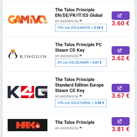
The Talos Principle
EN/DE/FR/IT/ES Global
en existencia
🏴
3.60 €
-10% con XXLGAMIVO =
3.24 €
The Talos Principle PC
Steam CD Key
en existencia
🏴
3.62 €
-3% con XXL3GAMER =
3.51 €
The Talos Principle
Standard Edition Europe
Steam CD Key
3.67 €
en existencia
🏴
-10% con XXLG10DEAL =
3.30 €
The Talos Principle
3.81 €
en existencia
🏴