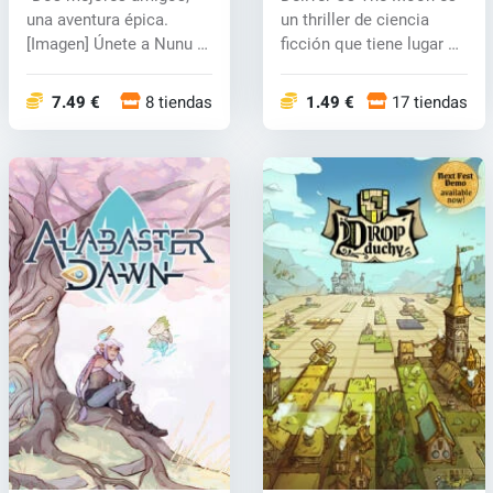
key
una aventura épica.
un thriller de ciencia
[Imagen] Únete a Nunu y
ficción que tiene lugar en
Willu...
un...
7.49 €
8 tiendas
1.49 €
17 tiendas