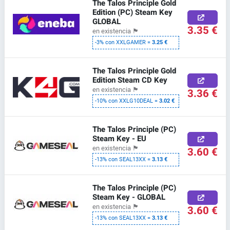
The Talos Principle Gold
Edition (PC) Steam Key
GLOBAL
3.35 €
en existencia
🏴
-3% con XXLGAMER =
3.25 €
The Talos Principle Gold
Edition Steam CD Key
en existencia
🏴
3.36 €
-10% con XXLG10DEAL =
3.02 €
The Talos Principle (PC)
Steam Key - EU
en existencia
🏴
3.60 €
-13% con SEAL13XX =
3.13 €
The Talos Principle (PC)
Steam Key - GLOBAL
en existencia
🏴
3.60 €
-13% con SEAL13XX =
3.13 €