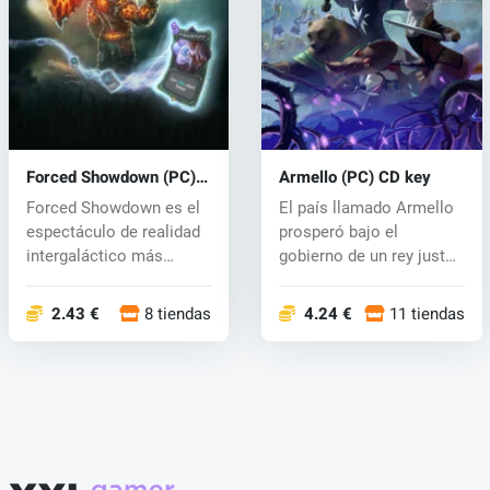
Forced Showdown (PC)
Armello (PC) CD key
CD key
Forced Showdown es el
El país llamado Armello
espectáculo de realidad
prosperó bajo el
intergaláctico más
gobierno de un rey justo.
grande y d...
Después...
2.43 €
8 tiendas
4.24 €
11 tiendas