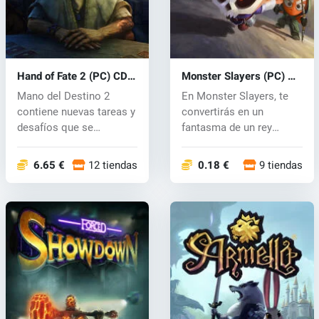
Hand of Fate 2 (PC) CD
Monster Slayers (PC) CD
key
key
Mano del Destino 2
En Monster Slayers, te
contiene nuevas tareas y
convertirás en un
desafíos que se
fantasma de un rey
interpreta como...
muerto desde ha...
6.65 €
12 tiendas
0.18 €
9 tiendas