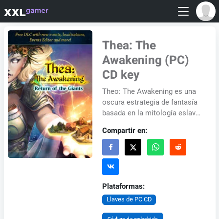
Thea: The
Awakening (PC)
CD key
Theo: The Awakening es una
oscura estrategia de fantasía
basada en la mitología eslava.
Después del apocalipsis
Compartir en:
causado por la "oscuridad" t...
Plataformas:
Llaves de PC CD
Código de embebido