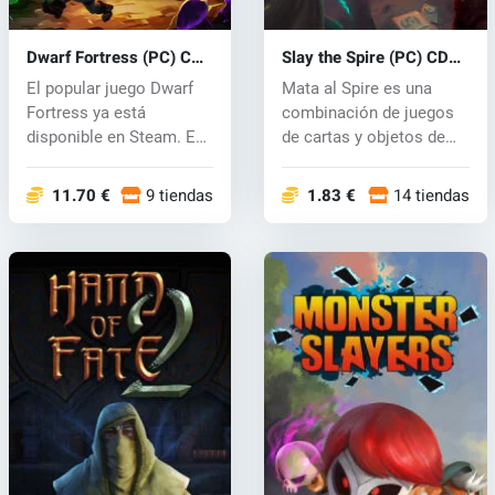
Dwarf Fortress (PC) CD
Slay the Spire (PC) CD
key
key
El popular juego Dwarf
Mata al Spire es una
Fortress ya está
combinación de juegos
disponible en Steam. En
de cartas y objetos de
este comple...
colección...
11.70 €
9 tiendas
1.83 €
14 tiendas