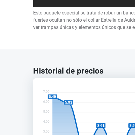
Este paquete especial se trata de robar un banc
fuertes ocultan no sólo el collar Estrella de Aul
ver trampas únicas y elementos únicos que se e
Historial de precios
7.00
6.49
6.00
5.93
5.00
4.00
3.61
3.6
3.00