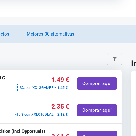
ecios
Mejores 30 alternativas
I
DLC
1.49 €
Comprar aquí
-3% con XXL3GAMER =
1.45 €
2.35 €
Comprar aquí
-10% con XXLG10DEAL =
2.12 €
ition (Incl Opportunist