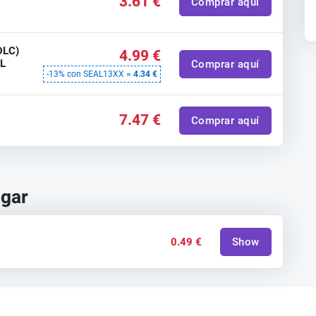
3.61 €
Comprar aquí
DLC)
4.99 €
AL
Comprar aquí
-13% con SEAL13XX =
4.34 €
7.47 €
Comprar aquí
ugar
0.49 €
Show