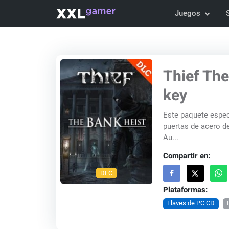
Juegos
Thief The
key
Este paquete especi
puertas de acero de
Au...
Compartir en:
DLC
Plataformas:
Llaves de PC CD