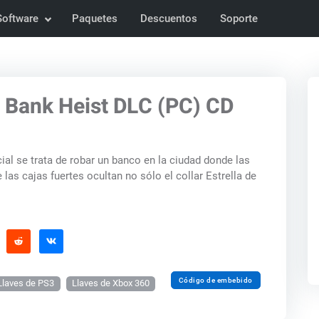
Software
Paquetes
Descuentos
Soporte
 Bank Heist DLC (PC) CD
al se trata de robar un banco en la ciudad donde las
 las cajas fuertes ocultan no sólo el collar Estrella de
Código de embebido
Llaves de PS3
Llaves de Xbox 360