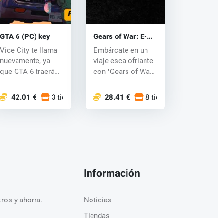
GTA 6 (PC) key
Gears of War: E-
Day (PC) key
Vice City te llama
Embárcate en un
nuevamente, ya
viaje escalofriante
que GTA 6 traerá
con "Gears of War:
más acción,
E-Day", am...
carreras emo...
42.01 €
3 tiendas
28.41 €
8 tiendas
Información
ros y ahorra.
Noticias
Tiendas