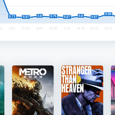
0.99
0.8
0.8
0.75
0.73
0.67
0.67
0.67
6.
7.07.
21.07.
8.09.
16.09.
1.10.
10.10.
20.10.
18.12.