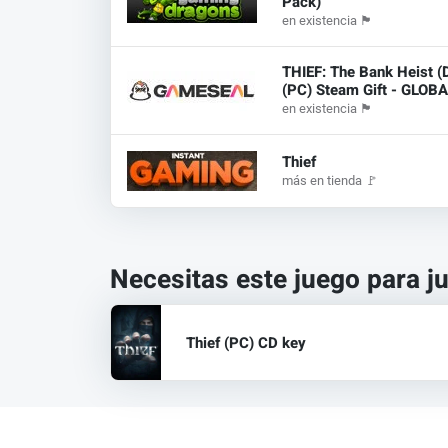
Pack)
en existencia
🏴
THIEF: The Bank Heist (
(PC) Steam Gift - GLOB
en existencia
🏴
Thief
más en tienda
🚩
Necesitas este juego para j
Thief (PC) CD key