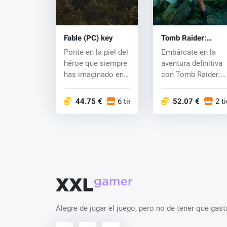
Fable (PC) key
Tomb Raider:
Legacy of Atlantis
Ponte en la piel del
Embárcate en la
(PC) key
héroe que siempre
aventura definitiva
has imaginado en
con Tomb Raider:
este inmersivo
Legacy of Atlantis,
RPG...
un...
44.75 €
6 tiendas
52.07 €
2 t
Alegre de jugar el juego, pero no de tener que ga