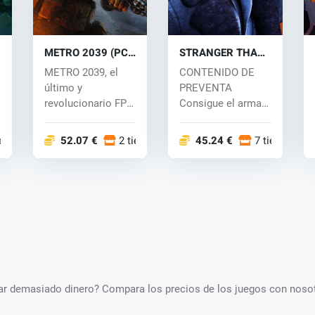
METRO 2039 (PC)
STRANGER THAN
key
HEAVEN (PC) key
METRO 2039, el
CONTENIDO DE
último y
PREVENTA
revolucionario FPS
Consigue el arma
de los
"Dosu: Kagekiri"
renombrados
comprando...
iendas
52.07 €
2 tiendas
45.24 €
7 tiendas
creadores de...
star demasiado dinero? Compara los precios de los juegos con nosot