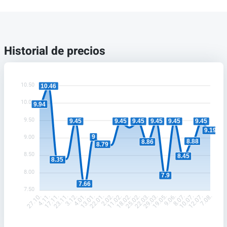
Historial de precios
10.50
10.46
10.00
9.94
9.50
9.45
9.45
9.45
9.45
9.45
9.45
9.19
9
9.00
8.88
8.86
8.79
8.50
8.45
8.35
8.00
7.9
7.66
7.50
4.11.
17.11.
23.11.
3.12.
4.01.
13.01.
22.01.
2.02.
11.02.
18.02.
25.02.
22.03.
29.03.
19.05.
9.06.
8.07.
10.07.
12.07.
27.10.
7.08.