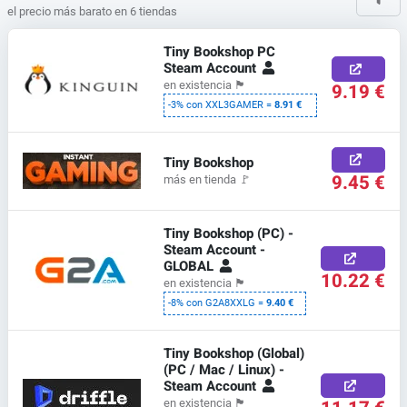
el precio más barato en 6 tiendas
Tiny Bookshop PC
Steam Account
en existencia
🏴
9.19 €
-3% con XXL3GAMER =
8.91 €
Tiny Bookshop
9.45 €
más en tienda
🚩
Tiny Bookshop (PC) -
Steam Account -
GLOBAL
10.22 €
en existencia
🏴
-8% con G2A8XXLG =
9.40 €
Tiny Bookshop (Global)
(PC / Mac / Linux) -
Steam Account
en existencia
🏴