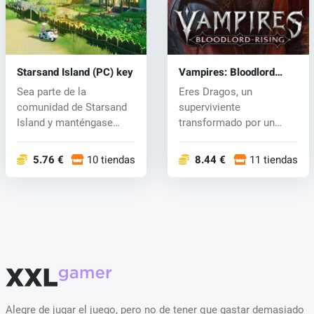
Starsand Island (PC) key
Vampires: Bloodlord
Rising (PC) key
Sea parte de la
Eres Dragos, un
comunidad de Starsand
superviviente
Island y manténgase
transformado por un
informado sobre l...
ataque vampírico.
Explora...
5.76 €
10 tiendas
8.44 €
11 tiendas
Alegre de jugar el juego, pero no de tener que gastar demasiado