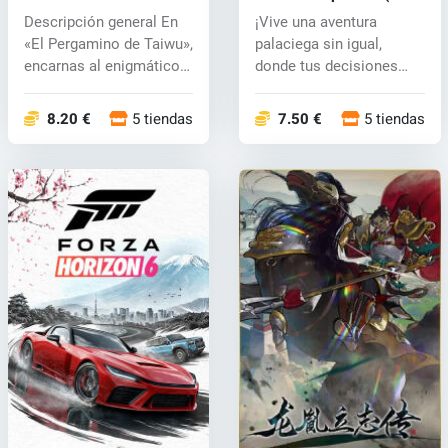
Beyond The Dome (PC)
key
Descripción general En
¡Vive una aventura
key
«El Pergamino de Taiwu»,
palaciega sin igual,
encarnas al enigmático
donde tus decisiones
here...
marcan el rumb...
8.20 €
5 tiendas
7.50 €
5 tiendas