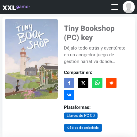
Tiny Bookshop
(PC) key
Déjalo todo atrás y aventúrate
en un acogedor juego de
gestión narrativa donde
podrás abrir una encantadora
Compartir en:
librería junto al mar. En este
encantador...
Plataformas:
Llaves de PC CD
Código de embebido