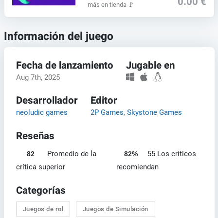
0.00 €
más en tienda
🚩
Información del juego
Fecha de lanzamiento
Jugable en
Aug 7th, 2025
Desarrollador
Editor
neoludic games
2P Games
,
Skystone Games
Reseñas
Promedio de la
55 Los críticos
82
82%
crítica superior
recomiendan
Categorías
Juegos de rol
Juegos de Simulación