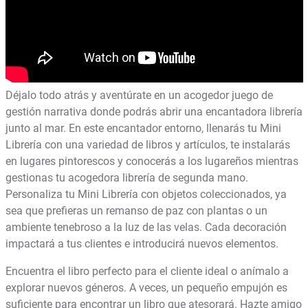
Déjalo todo atrás y aventúrate en un acogedor juego de
gestión narrativa donde podrás abrir una encantadora librería
junto al mar. En este encantador entorno, llenarás tu Mini
Librería con una variedad de libros y artículos, te instalarás
en lugares pintorescos y conocerás a los lugareños mientras
gestionas tu acogedora librería de segunda mano.
Personaliza tu Mini Librería con objetos coleccionados, ya
sea que prefieras un remanso de paz con plantas o un
ambiente tenebroso a la luz de las velas. Cada decoración
impactará a tus clientes e introducirá nuevos elementos.
Encuentra el libro perfecto para el cliente ideal o anímalo a
explorar nuevos géneros. A veces, un pequeño empujón es
suficiente para encontrar un libro que atesorará. Hazte amigo