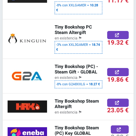
11.17 €
-8% con XXLGAMER =
10.28
€
Tiny Bookshop PC
Steam Altergift
en existencia
🏴
19.32 €
-3% con XXL3GAMER =
18.74
€
Tiny Bookshop (PC) -
Steam Gift - GLOBAL
en existencia
🏴
19.86 €
-8% con G2A8XXLG =
18.27 €
Tiny Bookshop Steam
Altergift
23.05 €
en existencia
🏴
Tiny Bookshop Steam
(PC) Key GLOBAL