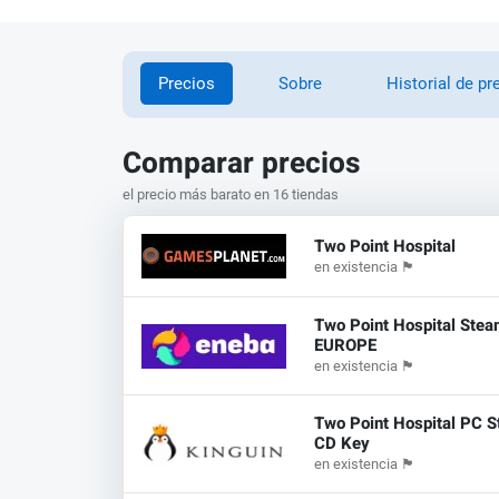
Precios
Sobre
Historial de pr
Comparar precios
el precio más barato en 16 tiendas
Two Point Hospital
en existencia
🏴
Two Point Hospital Ste
EUROPE
en existencia
🏴
Two Point Hospital PC 
CD Key
en existencia
🏴