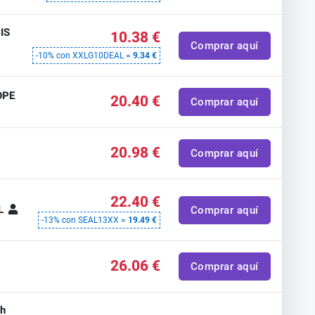
IS
10.38 €
Comprar aquí
-10% con XXLG10DEAL =
9.34 €
OPE
20.40 €
Comprar aquí
20.98 €
Comprar aquí
22.40 €
AL
Comprar aquí
-13% con SEAL13XX =
19.49 €
26.06 €
Comprar aquí
th