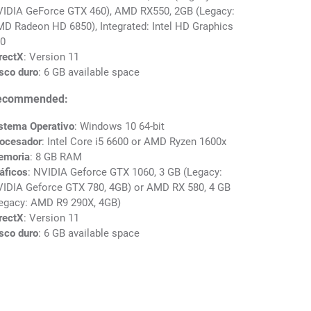
IDIA GeForce GTX 460), AMD RX550, 2GB (Legacy:
D Radeon HD 6850), Integrated: Intel HD Graphics
0
rectX
: Version 11
sco duro
: 6 GB available space
ecommended:
stema Operativo
: Windows 10 64-bit
ocesador
: Intel Core i5 6600 or AMD Ryzen 1600x
emoria
: 8 GB RAM
áficos
: NVIDIA Geforce GTX 1060, 3 GB (Legacy:
IDIA Geforce GTX 780, 4GB) or AMD RX 580, 4 GB
egacy: AMD R9 290X, 4GB)
rectX
: Version 11
sco duro
: 6 GB available space