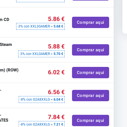
5.86 €
am CD
Comprar aquí
-3% con XXL3GAMER =
5.68 €
 Steam
5.88 €
Comprar aquí
-3% con XXLGAMER =
5.70 €
eam) (ROW)
6.02 €
Comprar aquí
-
6.56 €
Comprar aquí
-8% con G2A8XXLG =
6.04 €
-
7.84 €
ATES
Comprar aquí
-8% con G2A8XXLG =
7.21 €