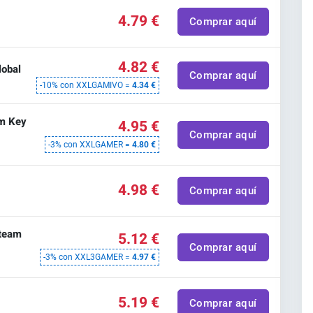
4.79 €
Comprar aquí
4.82 €
lobal
Comprar aquí
-10% con XXLGAMIVO =
4.34 €
am Key
4.95 €
Comprar aquí
-3% con XXLGAMER =
4.80 €
4.98 €
Comprar aquí
Steam
5.12 €
Comprar aquí
-3% con XXL3GAMER =
4.97 €
5.19 €
Comprar aquí