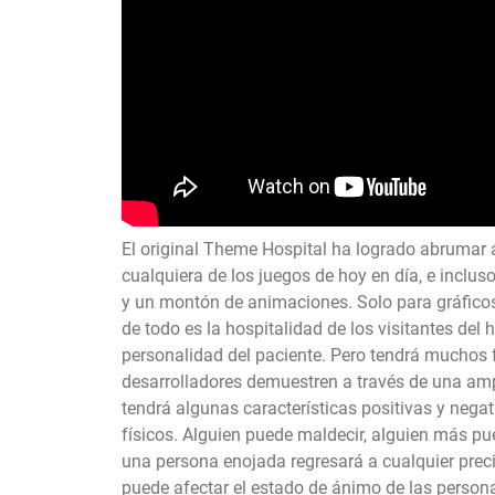
El original Theme Hospital ha logrado abrumar a
cualquiera de los juegos de hoy en día, e inclu
y un montón de animaciones. Solo para gráfico
de todo es la hospitalidad de los visitantes del 
personalidad del paciente. Pero tendrá muchos f
desarrolladores demuestren a través de una a
tendrá algunas características positivas y negat
físicos. Alguien puede maldecir, alguien más pue
una persona enojada regresará a cualquier prec
puede afectar el estado de ánimo de las person