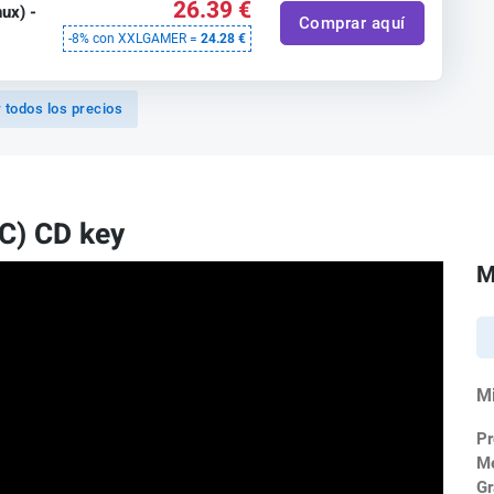
26.39 €
ux) -
Comprar aquí
-8% con XXLGAMER =
24.28 €
 todos los precios
C) CD key
M
M
Pr
M
Gr