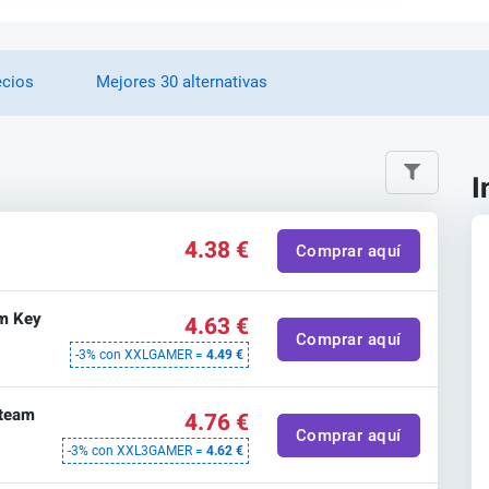
ecios
Mejores 30 alternativas
I
4.38 €
Comprar aquí
am Key
4.63 €
Comprar aquí
-3% con XXLGAMER =
4.49 €
Steam
4.76 €
Comprar aquí
-3% con XXL3GAMER =
4.62 €