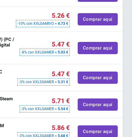
5.26 €
Comprar aquí
-10% con XXLGAMIVO =
4.73 €
) (PC /
5.47 €
gital
Comprar aquí
-8% con XXLGAMER =
5.03 €
C
5.47 €
Comprar aquí
-3% con XXL3GAMER =
5.31 €
 Steam
5.71 €
Comprar aquí
-3% con XXLGAMER =
5.54 €
AM
5.86 €
Comprar aquí
-3% con XXL3GAMER =
5.68 €