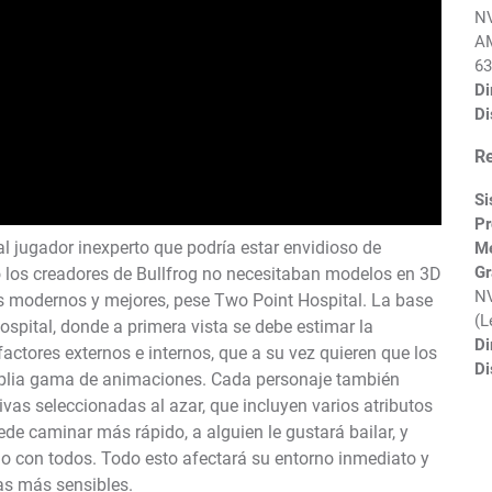
NV
AM
63
Di
Di
R
Si
Pr
l jugador inexperto que podría estar envidioso de
M
Gr
so los creadores de Bullfrog no necesitaban modelos en 3D
NV
s modernos y mejores, pese Two Point Hospital. La base
(L
hospital, donde a primera vista se debe estimar la
Di
actores externos e internos, que a su vez quieren que los
Di
mplia gama de animaciones. Cada personaje también
ivas seleccionadas al azar, que incluyen varios atributos
de caminar más rápido, a alguien le gustará bailar, y
io con todos. Todo esto afectará su entorno inmediato y
as más sensibles.