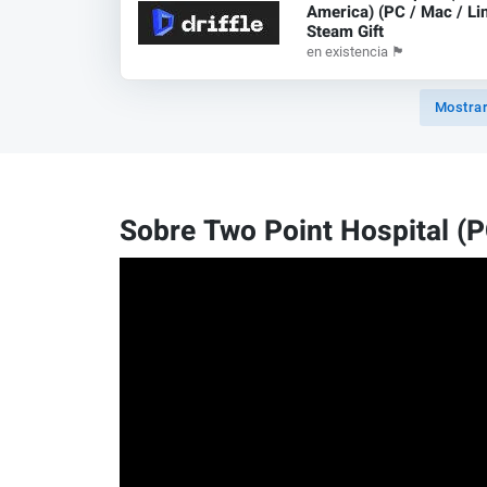
America) (PC / Mac / Lin
Steam Gift
en existencia
🏴
Mostrar
Sobre Two Point Hospital (P