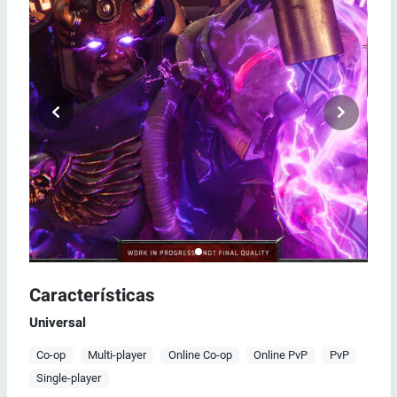
Características
Universal
Co-op
Multi-player
Online Co-op
Online PvP
PvP
Single-player