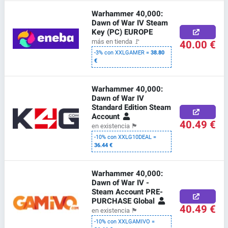
Warhammer 40,000:
Dawn of War IV Steam
Key (PC) EUROPE
40.00 €
más en tienda
🚩
-3% con XXLGAMER =
38.80
€
Warhammer 40,000:
Dawn of War IV
Standard Edition Steam
Account
40.49 €
en existencia
🏴
-10% con XXLG10DEAL =
36.44 €
Warhammer 40,000:
Dawn of War IV -
Steam Account PRE-
PURCHASE Global
40.49 €
en existencia
🏴
-10% con XXLGAMIVO =