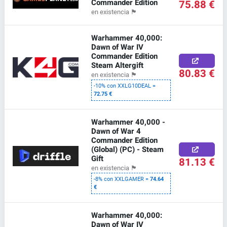
Commander Edition
75.88 €
en existencia
🏴
Warhammer 40,000:
Dawn of War IV
Commander Edition
Steam Altergift
80.83 €
en existencia
🏴
-10% con XXLG10DEAL =
72.75 €
Warhammer 40,000 -
Dawn of War 4
Commander Edition
(Global) (PC) - Steam
Gift
81.13 €
en existencia
🏴
-8% con XXLGAMER =
74.64
€
Warhammer 40,000:
Dawn of War IV