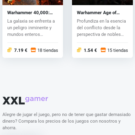
Warhammer 40,000:
Warhammer Age of
Space Marine 2 (PC) key
Sigmar: Realms of Ruin
La galaxia se enfrenta a
Profundiza en la esencia
(PC) key
un peligro inminente y
del conflicto desde la
mundos enteros
perspectiva de nobles
sucumben a l...
campe...
7.19 €
18 tiendas
1.54 €
15 tiendas
Alegre de jugar el juego, pero no de tener que gastar demasiado
dinero? Compara los precios de los juegos con nosotros y
ahorra.