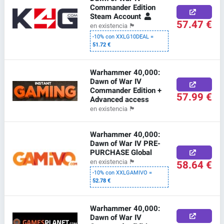
Commander Edition
Steam Account
57.47 €
en existencia
🏴
-10% con XXLG10DEAL =
51.72 €
Warhammer 40,000:
Dawn of War IV
Commander Edition +
57.99 €
Advanced access
en existencia
🏴
Warhammer 40,000:
Dawn of War IV PRE-
PURCHASE Global
58.64 €
en existencia
🏴
-10% con XXLGAMIVO =
52.78 €
Warhammer 40,000:
Dawn of War IV