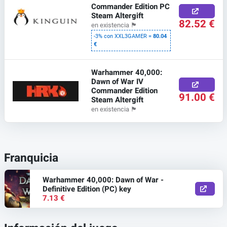
Commander Edition PC
Steam Altergift
82.52 €
en existencia
🏴
-3% con XXL3GAMER =
80.04
€
Warhammer 40,000:
Dawn of War IV
Commander Edition
91.00 €
Steam Altergift
en existencia
🏴
Franquicia
Warhammer 40,000: Dawn of War -
Definitive Edition (PC) key
7.13 €