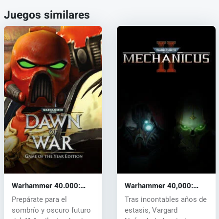
Juegos similares
Warhammer 40.000:
Warhammer 40,000:
Dawn of War (PC) CD
Mechanicus II (PC) key
Prepárate para el
Tras incontables años de
key
sombrío y oscuro futuro
estasis, Vargard