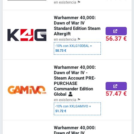
en existencia
🏴
Warhammer 40,000:
Dawn of War IV
Standard Edition Steam
Altergift
56.37 €
en existencia
🏴
-10% con XXLG10DEAL =
50.73 €
Warhammer 40,000:
Dawn of War IV -
Steam Account PRE-
PURCHASE
Commander Edition
57.47 €
Global
en existencia
🏴
-10% con XXLGAMIVO =
51.72 €
Warhammer 40,000:
Dawn of War IV