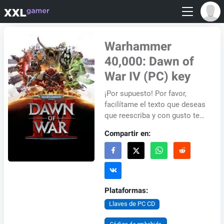
Warhammer
40,000: Dawn of
War IV (PC) key
¡Por supuesto! Por favor,
facilítame el texto que deseas
que reescriba y con gusto te
ayudaré.
Compartir en:
Plataformas:
Llaves de PC CD
Código de embebido