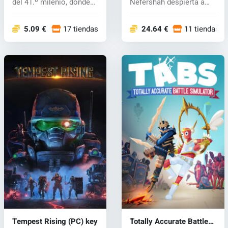
del 41.º milenio, donde
Nefershah despierta a
las espec...
las fuerzas...
5.09 €
17 tiendas
24.64 €
11 tiendas
Tempest Rising (PC) key
Totally Accurate Battle