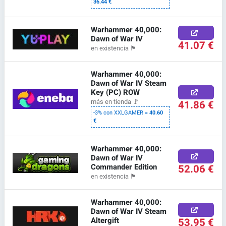
36.44 €
Warhammer 40,000:
Dawn of War IV
41.07 €
en existencia
🏴
Warhammer 40,000:
Dawn of War IV Steam
Key (PC) ROW
41.86 €
más en tienda
🚩
-3% con XXLGAMER =
40.60
€
Warhammer 40,000:
Dawn of War IV
Commander Edition
52.06 €
en existencia
🏴
Warhammer 40,000:
Dawn of War IV Steam
Altergift
53.95 €