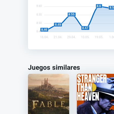
8.6
8.60
8.
8.55
8.55
8.50
8.49
8.47
8.46
8.45
16.04.
21.04.
29.04.
10.05.
19.05.
1.0
Juegos similares