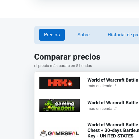
Precios
Sobre
Historial de pr
Comparar precios
el precio más barato en 5 tiendas
World of Warcraft Battl
más en tienda
🚩
World of Warcraft Battle
más en tienda
🚩
World of Warcraft Battle
Chest + 30-days Battle.
Key - UNITED STATES