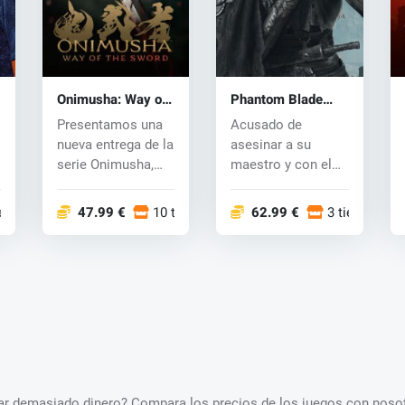
Onimusha: Way of
Phantom Blade
the Sword (PC) key
Zero (PC) key
Presentamos una
Acusado de
nueva entrega de la
asesinar a su
serie Onimusha,
maestro y con el
donde los intensos
corazón
comb...
destrozado, a Soul
iendas
47.99 €
10 tiendas
62.99 €
3 tiendas
le que...
star demasiado dinero? Compara los precios de los juegos con nosot