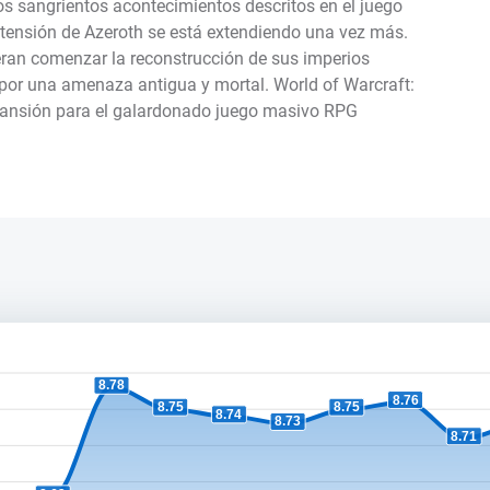
los sangrientos acontecimientos descritos en el juego
a tensión de Azeroth se está extendiendo una vez más.
eran comenzar la reconstrucción de sus imperios
por una amenaza antigua y mortal. World of Warcraft:
pansión para el galardonado juego masivo RPG
8.78
8.76
8.75
8.75
8.74
8.73
8.71