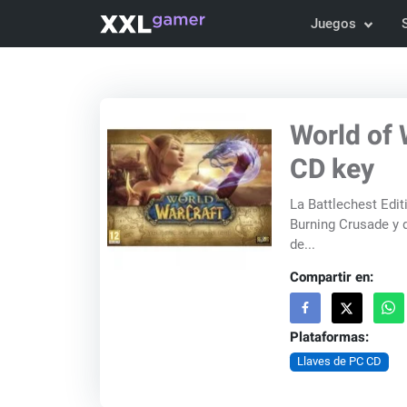
Juegos
World of 
CD key
La Battlechest Edit
Burning Crusade y d
de...
Compartir en:
Plataformas:
Llaves de PC CD