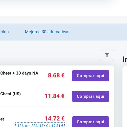
ecios
Mejores 30 alternativas
I
e Chest + 30 days NA
8.68 €
Comprar aquí
 Chest (US)
11.84 €
Comprar aquí
14.72 €
net
Comprar aquí
-13% con SEAL13XX =
12.81 €