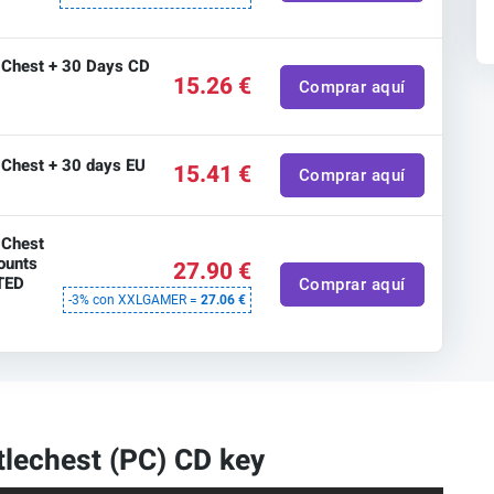
e Chest + 30 Days CD
15.26 €
Comprar aquí
e Chest + 30 days EU
15.41 €
Comprar aquí
 Chest
ounts
27.90 €
ITED
Comprar aquí
-3% con XXLGAMER =
27.06 €
tlechest (PC) CD key