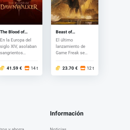
The Blood of
Beast of
Dawnwalker (PC)
Reincarnation (PC)
En la Europa del
El último
key
key
siglo XIV, asolaban
lanzamiento de
sangrientos
Game Freak se
conflictos y la
ambienta en un
Peste Negr...
Japón
41.59 €
14 tiendas
23.70 €
12 tiendas
postapocalíptic...
Información
ros y ahorra.
Noticias