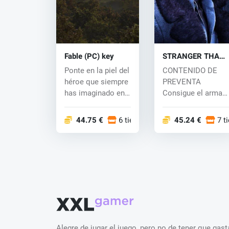
Fable (PC) key
STRANGER THAN
HEAVEN (PC) key
Ponte en la piel del
CONTENIDO DE
héroe que siempre
PREVENTA
has imaginado en
Consigue el arma
este inmersivo
"Dosu: Kagekiri"
RPG...
comprando...
44.75 €
6 tiendas
45.24 €
7 t
Alegre de jugar el juego, pero no de tener que ga