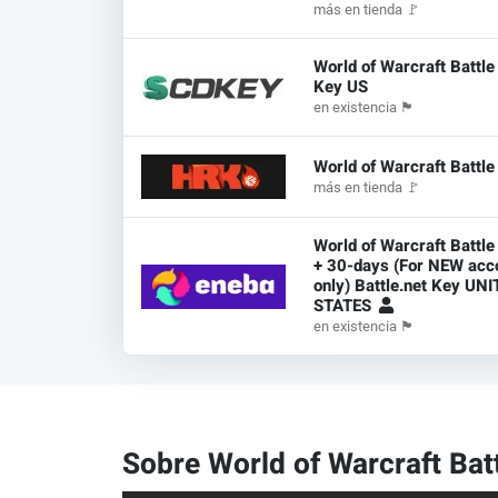
más en tienda
🚩
World of Warcraft Battl
Key US
en existencia
🏴
World of Warcraft Battl
más en tienda
🚩
World of Warcraft Battle
+ 30-days (For NEW acc
only) Battle.net Key UN
STATES
en existencia
🏴
Sobre World of Warcraft Bat