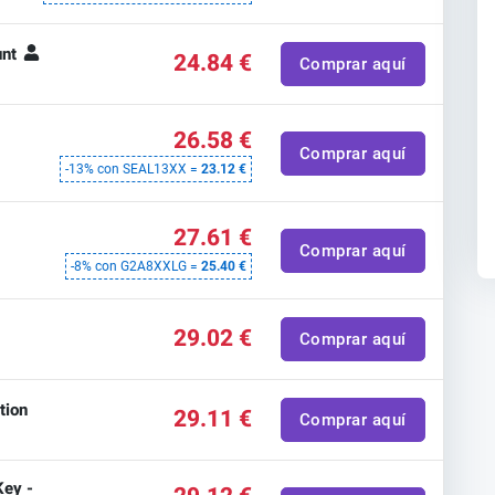
unt
24.84 €
Comprar aquí
26.58 €
Comprar aquí
-13% con SEAL13XX =
23.12 €
m
27.61 €
Comprar aquí
-8% con G2A8XXLG =
25.40 €
29.02 €
Comprar aquí
tion
29.11 €
Comprar aquí
ey -