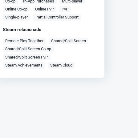
Co-op
In-App Purchases
Multi-player
Online Co-op
Online PvP
PvP
Single-player
Partial Controller Support
Steam relacionado
Remote Play Together
Shared/Split Screen
Shared/Split Screen Co-op
Shared/Split Screen PvP
Steam Achievements
Steam Cloud