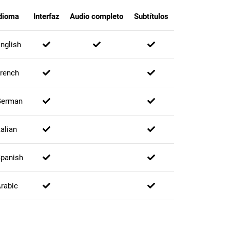
dioma
Interfaz
Audio completo
Subtítulos
nglish
rench
German
talian
panish
rabic