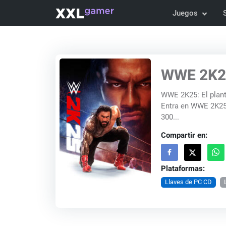
Juegos
WWE 2K25
WWE 2K25: El plante
Entra en WWE 2K25,
300...
Compartir en:
Plataformas:
Llaves de PC CD