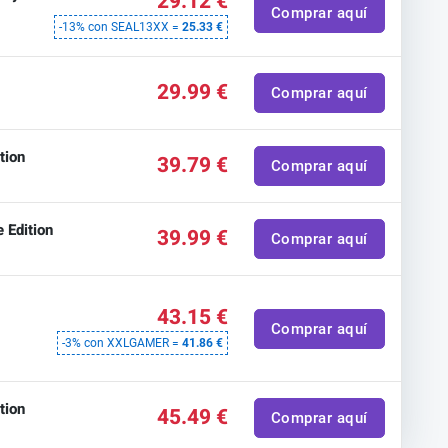
29.12 €
Comprar aquí
-13% con SEAL13XX =
25.33 €
29.99 €
Comprar aquí
tion
39.79 €
Comprar aquí
 Edition
39.99 €
Comprar aquí
43.15 €
Comprar aquí
-3% con XXLGAMER =
41.86 €
tion
45.49 €
Comprar aquí