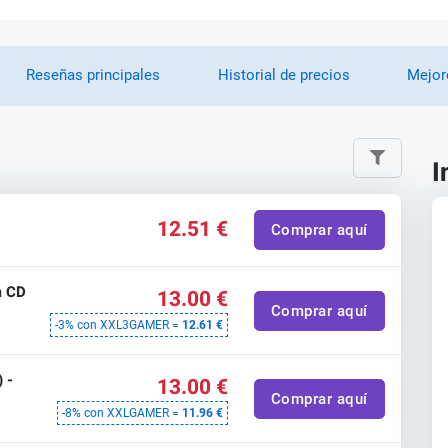
Reseñas principales
Historial de precios
Mejor
I
12.51 €
Comprar aquí
m CD
13.00 €
Comprar aquí
-3% con XXL3GAMER =
12.61 €
 -
13.00 €
Comprar aquí
-8% con XXLGAMER =
11.96 €