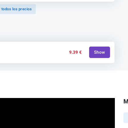
 todos los precios
9.39 €
Show
M