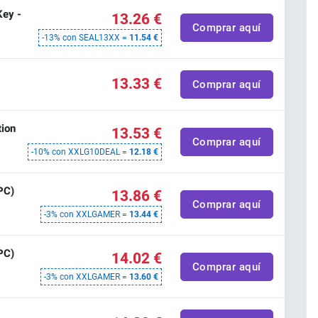
ey -
13.26 €
Comprar aquí
-13% con SEAL13XX =
11.54 €
13.33 €
Comprar aquí
ion
13.53 €
Comprar aquí
-10% con XXLG10DEAL =
12.18 €
PC)
13.86 €
Comprar aquí
-3% con XXLGAMER =
13.44 €
PC)
14.02 €
Comprar aquí
-3% con XXLGAMER =
13.60 €