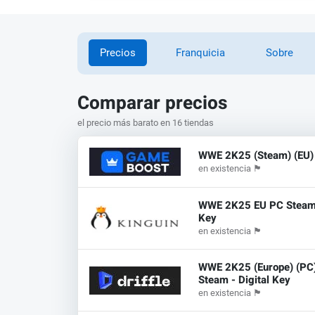
Precios
Franquicia
Sobre
Comparar precios
el precio más barato en 16 tiendas
WWE 2K25 (Steam) (EU)
en existencia
🏴
WWE 2K25 EU PC Stea
Key
en existencia
🏴
WWE 2K25 (Europe) (PC)
Steam - Digital Key
en existencia
🏴