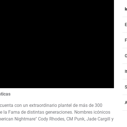
I
E
F
I
S
sticas
A
uenta con un extraordinario plantel de más de 300
de la Fama de distintas generaciones. Nombres icónicos
American Nightmare" Cody Rhodes, CM Punk, Jade Cargill y