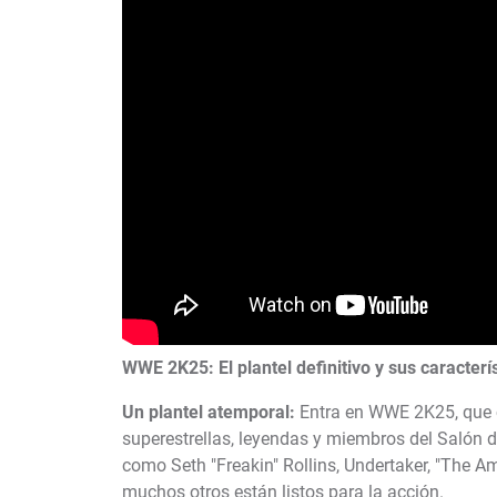
WWE 2K25: El plantel definitivo y sus caracterí
Un plantel atemporal:
Entra en WWE 2K25, que c
superestrellas, leyendas y miembros del Salón 
como Seth "Freakin" Rollins, Undertaker, "The 
muchos otros están listos para la acción.