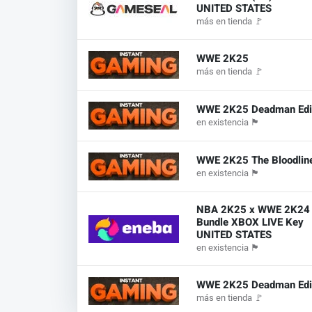
UNITED STATES
más en tienda
🚩
WWE 2K25
más en tienda
🚩
WWE 2K25 Deadman Edi
en existencia
🏴
WWE 2K25 The Bloodline
en existencia
🏴
NBA 2K25 x WWE 2K24
Bundle XBOX LIVE Key
UNITED STATES
en existencia
🏴
WWE 2K25 Deadman Edi
más en tienda
🚩