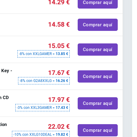
14.29 €
Comprar aquí
14.58 €
Comprar aquí
-
15.05 €
Comprar aquí
-8% con XXLGAMER =
13.85 €
 Key -
17.67 €
Comprar aquí
-8% con G2A8XXLG =
16.26 €
m CD
17.97 €
Comprar aquí
-3% con XXL3GAMER =
17.43 €
ion
22.02 €
Comprar aquí
-10% con XXLG10DEAL =
19.82 €