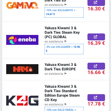
Dark Ties EU
en existencia
🏴
16.30 €
-10% con XXLGAMIVO =
14.67 €
Yakuza Kiwami 3 &
Dark Ties Steam Key
(PC) GLOBAL
16.39 €
en existencia
🏴
-3% con XXLGAMER =
15.90
€
Yakuza Kiwami 3 &
Dark Ties EUROPE
16.66 €
en existencia
🏴
Yakuza Kiwami 3 &
Dark Ties Standard
Edition Europe Steam
CD Key
17.78 €
en existencia
🏴
-10% con XXLG10DEAL =