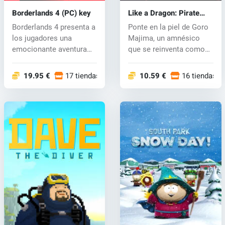
Borderlands 4 (PC) key
Like a Dragon: Pirate
Yakuza in Hawaii (PC)
Borderlands 4 presenta a
Ponte en la piel de Goro
key
los jugadores una
Majima, un amnésico
emocionante aventura
que se reinventa como
con feroces...
capitán...
19.95 €
17 tiendas
10.59 €
16 tiendas