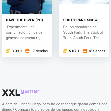
DAVE THE DIVER (PC)
SOUTH PARK SNOW
key
DAY! (PC) key
-Experimente una
De los creadores de
combinación única de
South Park: The Stick of
géneros de aventura,
Truth, South Park: The
juegos de rol y...
Fractur...
3.31 €
17 tiendas
5.07 €
16 tiendas
Alegre de jugar el juego, pero no de tener que gastar demasiado
dinero? Compara los precios de los juegos con nosotros y