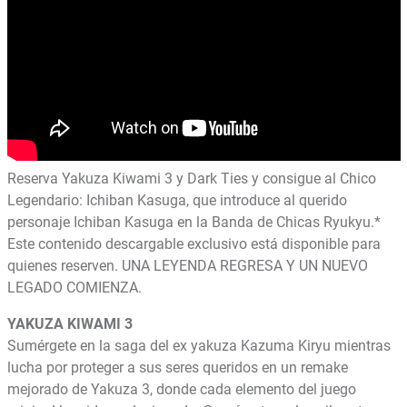
Reserva Yakuza Kiwami 3 y Dark Ties y consigue al Chico
Legendario: Ichiban Kasuga, que introduce al querido
personaje Ichiban Kasuga en la Banda de Chicas Ryukyu.*
Este contenido descargable exclusivo está disponible para
quienes reserven. UNA LEYENDA REGRESA Y UN NUEVO
LEGADO COMIENZA.
YAKUZA KIWAMI 3
Sumérgete en la saga del ex yakuza Kazuma Kiryu mientras
lucha por proteger a sus seres queridos en un remake
mejorado de Yakuza 3, donde cada elemento del juego