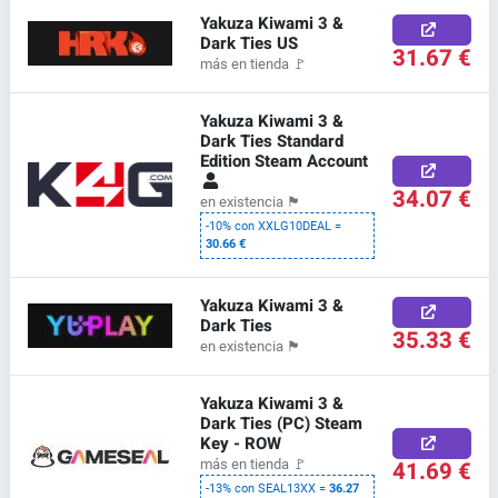
Yakuza Kiwami 3 &
Dark Ties US
31.67 €
más en tienda
🚩
Yakuza Kiwami 3 &
Dark Ties Standard
Edition Steam Account
34.07 €
en existencia
🏴
-10% con XXLG10DEAL =
30.66 €
Yakuza Kiwami 3 &
Dark Ties
35.33 €
en existencia
🏴
Yakuza Kiwami 3 &
Dark Ties (PC) Steam
Key - ROW
41.69 €
más en tienda
🚩
-13% con SEAL13XX =
36.27