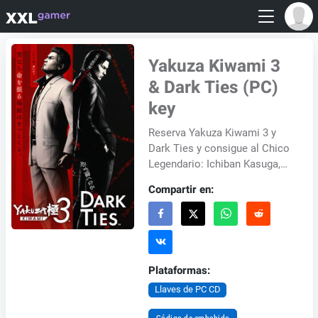
Yakuza Kiwami 3
& Dark Ties (PC)
key
Reserva Yakuza Kiwami 3 y
Dark Ties y consigue al Chico
Legendario: Ichiban Kasuga,
que introduce al querido
Compartir en:
personaje Ichiban Kasuga en
la Banda de C...
Plataformas:
Llaves de PC CD
Código de embebido