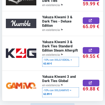
Dark Ties
59.99 €
en existencia
🏴
Yakuza Kiwami 3 &
Dark Ties - Deluxe
Edition
65.09 €
en existencia
🏴
Yakuza Kiwami 3 &
Dark Ties Standard
Edition Steam Altergift
69.55 €
en existencia
🏴
-10% con XXLG10DEAL =
62.60 €
Yakuza Kiwami 3 and
Dark Ties Global
en existencia
🏴
69.88 €
-10% con XXLGAMIVO =
62.89 €