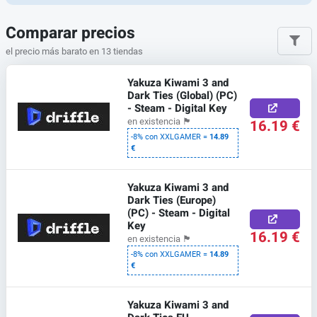
Comparar precios
el precio más barato en 13 tiendas
Yakuza Kiwami 3 and
Dark Ties (Global) (PC)
- Steam - Digital Key
16.19 €
en existencia
🏴
-8% con XXLGAMER =
14.89
€
Yakuza Kiwami 3 and
Dark Ties (Europe)
(PC) - Steam - Digital
Key
16.19 €
en existencia
🏴
-8% con XXLGAMER =
14.89
€
Yakuza Kiwami 3 and