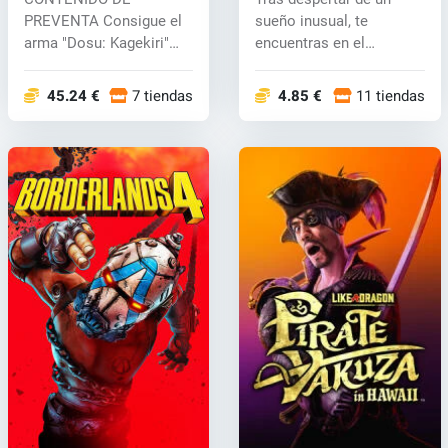
PREVENTA Consigue el
sueño inusual, te
arma "Dosu: Kagekiri"
encuentras en el
comprando...
intrigante mundo de...
45.24 €
7 tiendas
4.85 €
11 tiendas