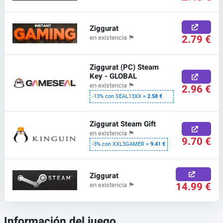
Ziggurat
2.79 €
en existencia
🏴
Ziggurat (PC) Steam
Key - GLOBAL
en existencia
🏴
2.96 €
-13% con SEAL13XX =
2.58 €
Ziggurat Steam Gift
en existencia
🏴
9.70 €
-3% con XXL3GAMER =
9.41 €
Ziggurat
14.99 €
en existencia
🏴
Información del juego