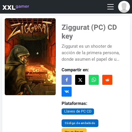
Ziggurat (PC) CD
key
Ziggurat es un shooter de
acción de la primera persona,
donde asumen el papel de un
mago, pasando por una serie
Compartir en:
de laberintos peligrosos y
kobiek. Dur...
Plataformas:
Llaves de PC CD
Código de embebido
Ver en Steam