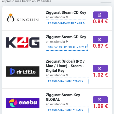
el precio más barato en 12 tiendas
Ziggurat Steam CD Key
en existencia
🏴
0.84 €
-3% con XXL3GAMER =
0.81 €
Ziggurat Steam CD Key
en existencia
🏴
0.87 €
-10% con XXLG10DEAL =
0.78 €
Ziggurat (Global) (PC /
Mac / Linux) - Steam -
Digital Key
1.02 €
en existencia
🏴
-8% con XXLGAMER =
0.94 €
Ziggurat Steam Key
GLOBAL
en existencia
🏴
1.09 €
-3% con XXLGAMER =
1.06 €