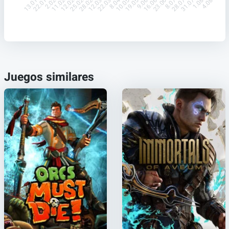
22.01.
2.02.
11.02.
12.02.
25.02.
28.02.
12.03.
22.03.
8.04.
10.05.
19.05.
9.06.
16.06.
23.06.
8.07.
28.07.
31.07.
1.08.
13.01.
4.08.
Juegos similares