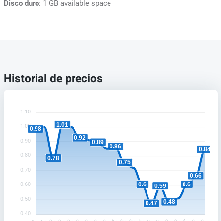
Disco duro
: 1 GB available space
Historial de precios
1.10
1.01
1.00
0.98
0.92
0.90
0.89
0.86
0.84
0.80
0.78
0.75
0.70
0.66
0.6
0.6
0.60
0.59
0.50
0.48
0.47
0.40