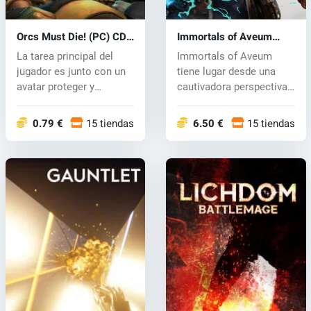
Orcs Must Die! (PC) CD
Immortals of Aveum
key
(PC) key
La tarea principal del
Immortals of Aveum
jugador es junto con un
tiene lugar desde una
avatar proteger y
cautivadora perspectiva
defender l...
en primera...
0.79 €
15 tiendas
6.50 €
15 tiendas