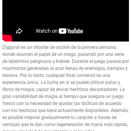
Ziggurat es un shooter de acción de la primera persona,
donde asumen el papel de un mago, pasando por una serie
de laberintos peligrosos y kobiek. Durante el juego pasará por
mazmorras generadas al azar llenas de enemigos, trampas y
tesoros. Por lo tanto, cualquier final comenzó es una
experiencia única. La lucha en sí se puede utilizar palos y
libros de magia, capaz de enviar hechizos devastadores. La
gran variabilidad de magia al tiempo que asegura un juego
fresco con la necesidad de ajustar las tácticas de acuerdo
con los hechizos que tiene actualmente disponibles. Además,
es posible mejorar gradualmente tu carácter a través de
ventajas que te dan como regeneración de maná más rápida,