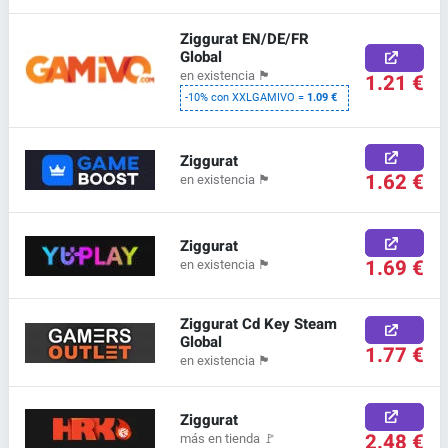
Ziggurat EN/DE/FR
Global
en existencia
🏴
1.21 €
-10% con XXLGAMIVO =
1.09 €
Ziggurat
1.62 €
en existencia
🏴
Ziggurat
1.69 €
en existencia
🏴
Ziggurat Cd Key Steam
Global
1.77 €
en existencia
🏴
Ziggurat
2.48 €
más en tienda
🚩