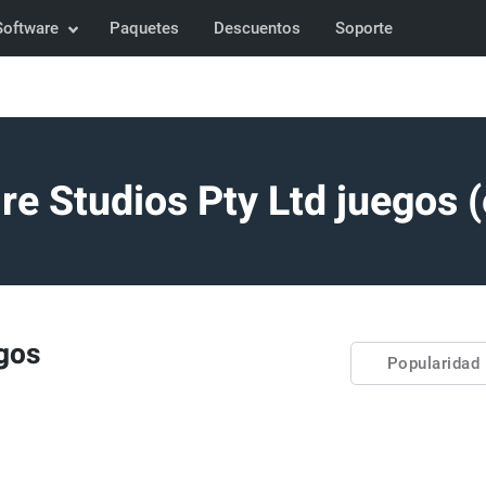
Software
Paquetes
Descuentos
Soporte
re Studios Pty Ltd juegos (
egos
Popularidad