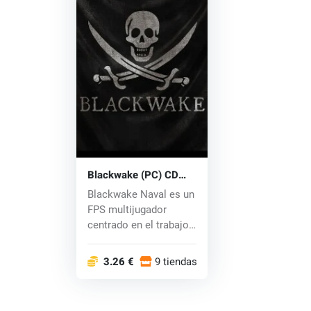
Blackwake (PC) CD
key
Blackwake Naval es un
FPS multijugador
centrado en el trabajo
en equipo y l...
3.26 €
9 tiendas