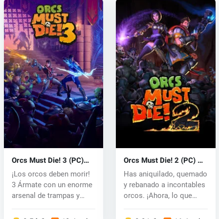
Orcs Must Die! 3 (PC)
Orcs Must Die! 2 (PC) CD
key
key
¡Los orcos deben morir!
Has aniquilado, quemado
3 Ármate con un enorme
y rebanado a incontables
arsenal de trampas y
orcos. ¡Ahora, lo que
armas....
está...