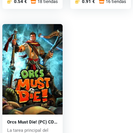
0.54 €
18 tiendas
0.91 €
16 tiendas
Orcs Must Die! (PC) CD
key
La tarea principal del