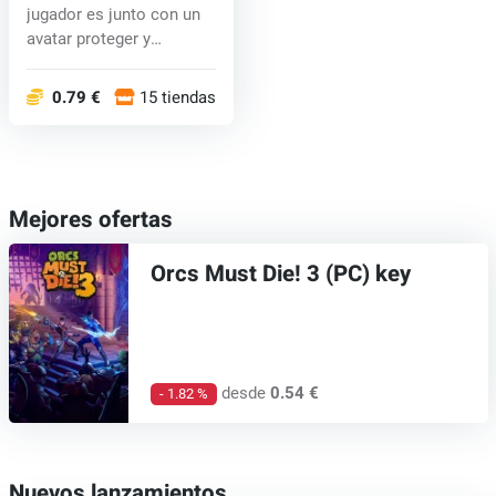
jugador es junto con un
avatar proteger y
defender l...
0.79 €
15 tiendas
Mejores ofertas
Orcs Must Die! 3 (PC) key
desde
0.54 €
- 1.82 %
Nuevos lanzamientos