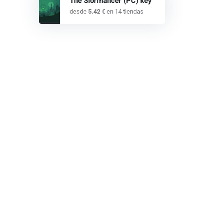
The Slormancer (PC) key
desde
5.42 €
en 14 tiendas