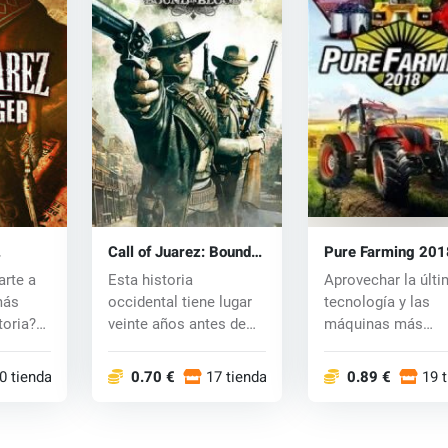
Call of Juarez: Bound
Pure Farming 201
) CD
in Blood (PC) CD key
(PC) CD key
arte a
Esta historia
Aprovechar la últ
más
occidental tiene lugar
tecnología y las
toria?
veinte años antes de
máquinas más
los acontecimient...
modernas con lice
pa...
0 tiendas
0.70 €
17 tiendas
0.89 €
19 