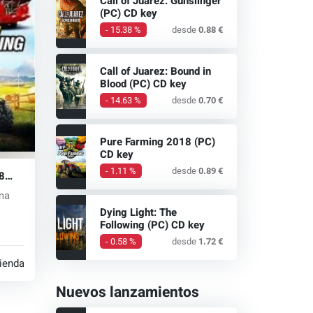
Call of Juarez: Gunslinger
(PC) CD key
- 15.38 %
desde
0.88 €
Call of Juarez: Bound in
Blood (PC) CD key
- 14.63 %
desde
0.70 €
Pure Farming 2018 (PC)
CD key
- 1.11 %
desde
0.89 €
8
ima
Dying Light: The
Following (PC) CD key
ncia
- 0.58 %
desde
1.72 €
tiendas
Nuevos lanzamientos