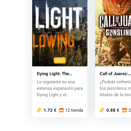
DLC
Dying Light: The
Call of Juarez:
Following (PC) CD key
Gunslinger (PC
Lo siguiente es una
¿Podrás enfrent
key
extensa expansión para
los pistoleros 
Dying Light y el
letales de la his
capítulo previa...
Desde las...
1.72 €
12 tiendas
0.88 €
2