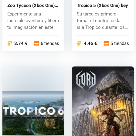
Zoo Tycoon (Xbox One)
Tropico 5 (Xbox One) key
key
Experimenta una
Su tarea es primero
increíble aventura y libera
tomar el control de la
tu imaginación en este
isla Tropico durante los
divertid...
primero...
3.74 €
6 tiendas
4.46 €
5 tiendas