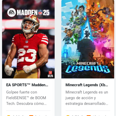
EA SPORTS™ Madden
Minecraft Legends (Xbox
NFL 25 (Xbox One) key
One) key
Golpee fuerte con
Minecraft Legends es un
FieldSENSE™ de BOOM
juego de acción y
Tech. Descubra cómo
estrategia desarrollado
este sistema de e...
por Mojan...