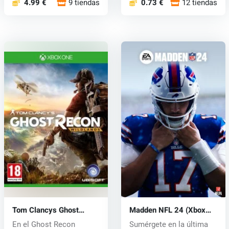
4.99 €
9 tiendas
0.73 €
12 tiendas
Tom Clancys Ghost
Madden NFL 24 (Xbox
Recon Wildlands (Xbox
One) key
En el Ghost Recon
Sumérgete en la última
One) key