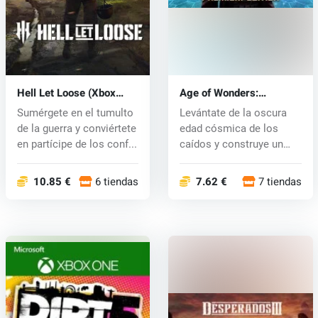
Hell Let Loose (Xbox
Age of Wonders:
One) key
Planetfall (Xbox One) key
Sumérgete en el tumulto
Levántate de la oscura
de la guerra y conviértete
edad cósmica de los
en partícipe de los conf...
caídos y construye un
nuevo futu...
10.85 €
6 tiendas
7.62 €
7 tiendas