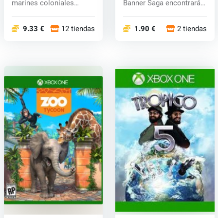
marines coloniales
Banner Saga encontrarás
experime...
grá...
9.33 €
12 tiendas
1.90 €
2 tiendas