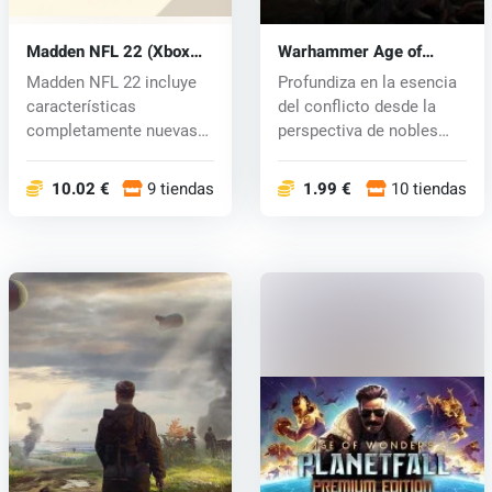
Madden NFL 22 (Xbox
Warhammer Age of
One) key
Sigmar: Realms of Ruin
Madden NFL 22 incluye
Profundiza en la esencia
(Xbox One) key
características
del conflicto desde la
completamente nuevas
perspectiva de nobles
dentro de la fra...
campe...
10.02 €
9 tiendas
1.99 €
10 tiendas