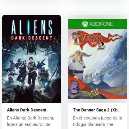
Aliens Dark Descent
The Banner Saga 2 (Xbox
(Xbox One) key
One) key
En Aliens: Dark Descent,
En el segundo juego de la
lidera un escuadrón de
trilogía planeada The