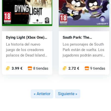
Dying Light (Xbox One)
South Park: The
key
Fractured But Whole
La historia del nuevo
Los personajes de South
(Xbox One) key
juego de los creadores
Park están de vuelta. Los
polacos de Dead Island
jugadores podrán asumir
tiene l...
n...
3.99 €
8 tiendas
2.72 €
9 tiendas
« Anterior
Siguiente »