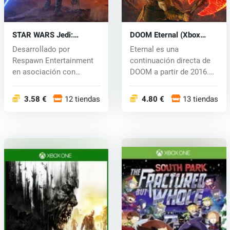
STAR WARS Jedi:
DOOM Eternal (Xbox
Survivor (Xbox One) key
One) key
Desarrollado por
Eternal es una
Respawn Entertainment
continuación directa de
en asociación con
DOOM a partir de 2016.
Lucasfilm Games, S...
Experimenta l...
3.58 €
12 tiendas
4.80 €
13 tiendas