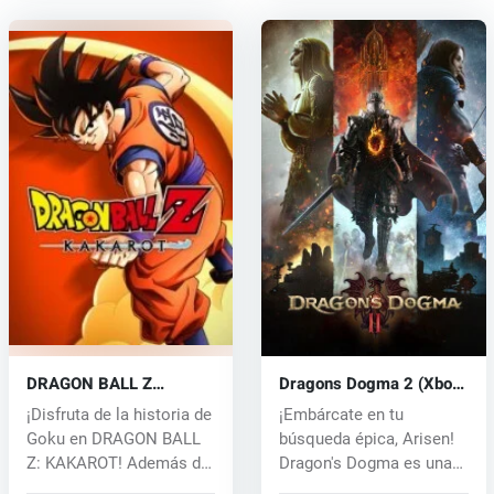
DRAGON BALL Z
Dragons Dogma 2 (Xbox
KAKAROT (Xbox One)
One) key
¡Disfruta de la historia de
¡Embárcate en tu
key
Goku en DRAGON BALL
búsqueda épica, Arisen!
Z: KAKAROT! Además de
Dragon's Dogma es una
batal...
serie de jue...