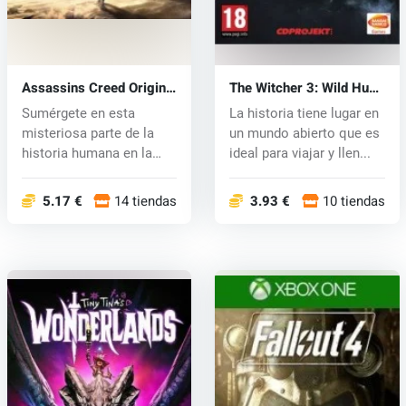
Assassins Creed Origins
The Witcher 3: Wild Hunt
(Xbox One) key
(Zaklínač 3) (Xbox One)
Sumérgete en esta
La historia tiene lugar en
key
misteriosa parte de la
un mundo abierto que es
historia humana en la
ideal para viajar y llen...
nueva entreg...
5.17 €
14 tiendas
3.93 €
10 tiendas