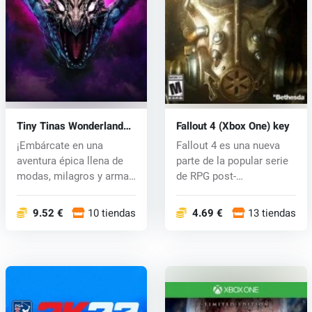
Tiny Tinas Wonderlands
Fallout 4 (Xbox One) key
(Xbox One) key
¡Embárcate en una
Fallout 4 es una nueva
aventura épica llena de
parte de la popular serie
modas, milagros y armas
de RPG post-
poderosas...
apocalíptica....
9.52 €
10 tiendas
4.69 €
13 tiendas