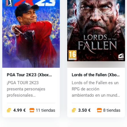
PGA Tour 2K23 (Xbox
Lords of the Fallen (Xbox
One) key
One) key
¡PGA TOUR 2K23
Lords of the Fallen es un
presenta personajes
RPG de acción
profesionales
ambientado en un mundo
masculinos y femeninos
de fantasía...
jug...
4.99 €
11 tiendas
3.50 €
8 tiendas