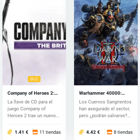
DLC
Company of Heroes 2:
Warhammer 40000:
The British Forces (PC)
Dawn of War 2 Chaos
La llave de CD para el
Los Cuervos Sangrientos
CD key
Rising (PC) CD key
juego Company of
han asegurado el sector,
Heroes 2 trae un nuevo
pero ¿podrán salvarse?
ejército bri...
En...
1.41 €
11 tiendas
4.42 €
8 tiendas