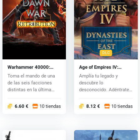
DLC
Warhammer 40000:
Age of Empires IV:
Dawn of War 2
Dynasties of the East
Toma el mando de una
Amplía tu legado y
Retribution (PC) CD key
(PC) key
de las seis facciones
descubre lo
distintas en la última
desconocido. Adéntrate
expansión...
en un nuevo y emocion...
6.60 €
10 tiendas
8.12 €
10 tiendas