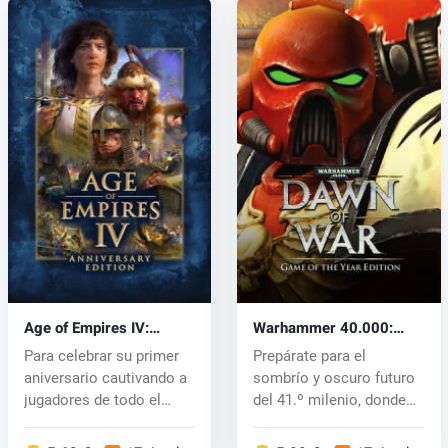
Age of Empires IV:
Warhammer 40.000:
Anniversary Edition (PC)
Dawn of War (PC) CD key
Para celebrar su primer
Prepárate para el
key
aniversario cautivando a
sombrío y oscuro futuro
jugadores de todo el
del 41.º milenio, donde
mundo...
las espec...