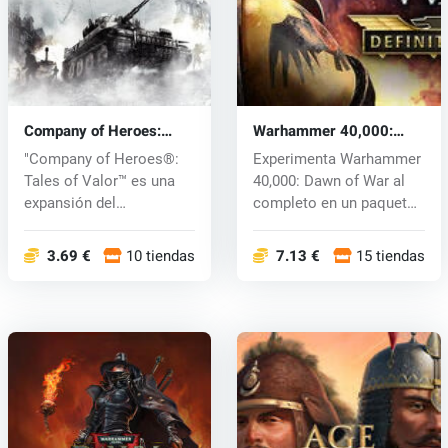
Company of Heroes:
Warhammer 40,000:
Tales of Valor (PC) CD
Dawn of War - Definitive
"Company of Heroes®:
Experimenta Warhammer
key
Edition (PC) key
Tales of Valor™ es una
40,000: Dawn of War al
expansión del
completo en un paquete
galardonado...
definit...
3.69 €
10 tiendas
7.13 €
15 tiendas