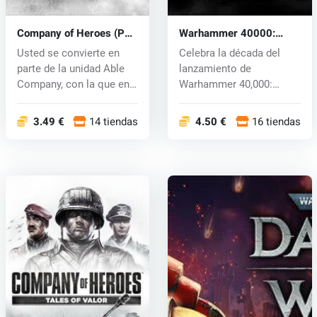
Company of Heroes (PC)
Warhammer 40000:
CD key
Space Marine (PC) CD
Usted se convierte en
Celebra la década del
key
parte de la unidad Able
lanzamiento de
Company, con la que en
Warhammer 40,000:
una dr...
Space Marine con la...
3.49 €
14 tiendas
4.50 €
16 tiendas