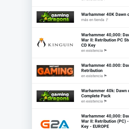
Warhammer 40K Dawn of 
más en tienda
🚩
Warhammer 40,000: Da
War II: Retribution PC S
CD Key
en existencia
🏴
Warhammer 40.000: Dawn
Retribution
en existencia
🏴
Warhammer 40k: Dawn of
Complete Pack
en existencia
🏴
Warhammer 40,000: Da
War II: Retribution (PC) 
Key - EUROPE