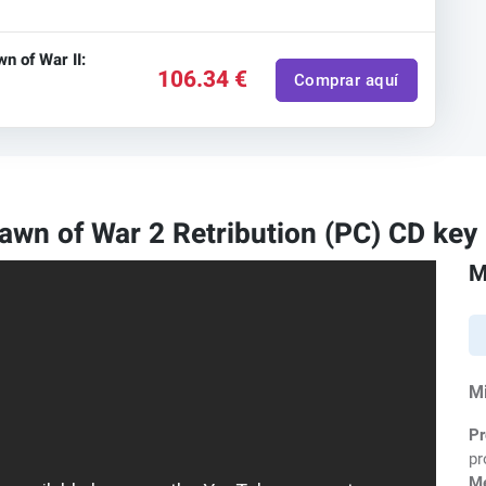
 of War II:
106.34 €
Comprar aquí
n of War 2 Retribution (PC) CD key
M
M
Pr
pr
M