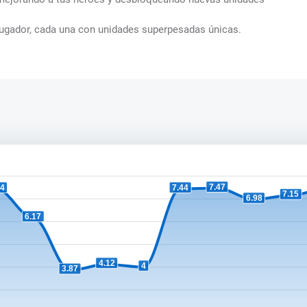
ijugador, cada una con unidades superpesadas únicas.
7.47
44
7.44
7.15
6.98
6.17
4.12
4
3.87