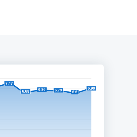
7.47
6.99
6.86
6.79
6.68
6.6