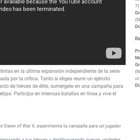
7)
Gr
(N
Di
R
Pr
M
Gr
intas en la última expansión independiente de la serie
(N
or
a por la crítica. Tanto si eliges reunir un ejército
Di
lecto de héroes de élite, sumérgete en una campaña para
jas. Participa en intensas batallas en línea y vive el
ie Dawn of War II, experimenta la campaña para un jugador
ejorando a tus héroes y desbloqueando nuevas unidades