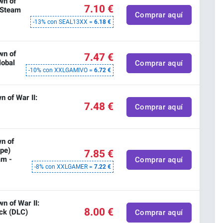
wn of
7.10 €
) Steam
Comprar aquí
-13% con SEAL13XX =
6.18 €
wn of
7.47 €
lobal
Comprar aquí
-10% con XXLGAMIVO =
6.72 €
of War II:
7.48 €
Comprar aquí
n of
ope)
7.85 €
am -
Comprar aquí
-8% con XXLGAMER =
7.22 €
 of War II:
8.00 €
ck (DLC)
Comprar aquí