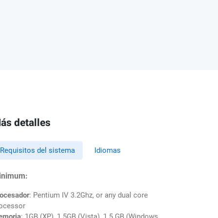
ás detalles
Requisitos del sistema
Idiomas
inimum:
ocesador
: Pentium IV 3.2Ghz, or any dual core
ocessor
emoria
: 1GB (XP), 1.5GB (Vista), 1.5 GB (Windows