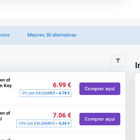
ecios
Mejores 30 alternativas
I
wn of
6.99 €
am Key
Comprar aquí
-3% con XXLGAMER =
6.78 €
wn of
7.06 €
U
Comprar aquí
-10% con XXLGAMIVO =
6.35 €