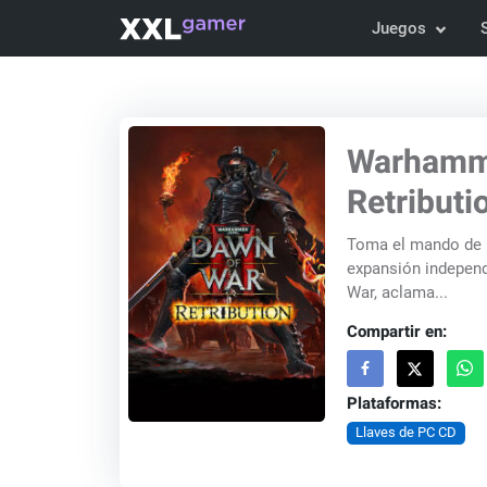
Juegos
Warhamme
Retributi
Toma el mando de un
expansión independi
War, aclama...
Compartir en:
Plataformas:
Llaves de PC CD