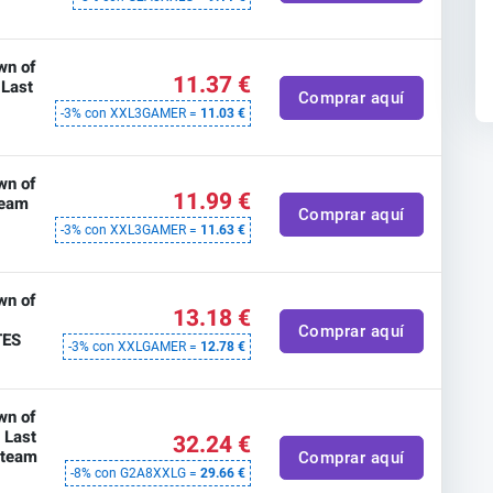
wn of
11.37 €
 Last
Comprar aquí
-3% con XXL3GAMER =
11.03 €
wn of
11.99 €
team
Comprar aquí
-3% con XXL3GAMER =
11.63 €
wn of
13.18 €
Comprar aquí
TES
-3% con XXLGAMER =
12.78 €
wn of
e Last
32.24 €
Steam
Comprar aquí
-8% con G2A8XXLG =
29.66 €