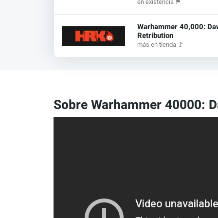
en existencia
🏴
Warhammer 40,000: Dawn
Retribution
más en tienda
🚩
Sobre Warhammer 40000: Daw