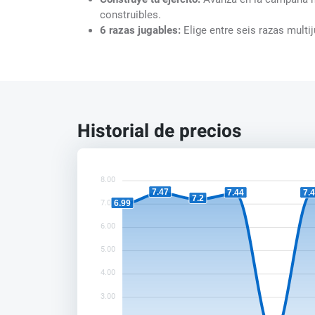
construibles.
6 razas jugables:
Elige entre seis razas mult
Historial de precios
8.00
7.47
7.44
7.
7.2
6.99
7.00
6.00
5.00
4.00
3.00