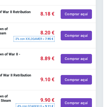
War II Retribution
8.18 €
Comprar aquí
wn of
8.20 €
team
Comprar aquí
-3% con XXL3GAMER =
7.95 €
 of War II -
8.89 €
Comprar aquí
 War II Retribution
9.10 €
Comprar aquí
wn of
9.90 €
- Steam
Comprar aquí
-8% con G2A8XXLG =
9.11 €