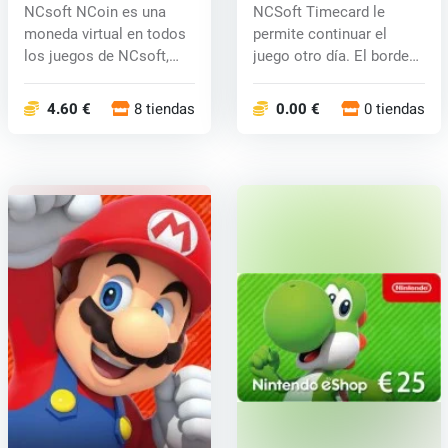
NCsoft NCoin es una
NCSoft Timecard le
moneda virtual en todos
permite continuar el
los juegos de NCsoft,
juego otro día. El borde
incluyend...
es necesar...
4.60 €
8 tiendas
0.00 €
0 tiendas