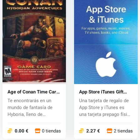
Age of Conan Time Card
App Store iTunes Gift
(PC) CD key
Card
Te encontrarás en un
Una tarjeta de regalo de
mundo de fantasía de
App Store y iTunes es
Hyboria, lleno de
una tarjeta prepago física
deidades malvad...
o...
0.00 €
0 tiendas
2.27 €
2 tiendas