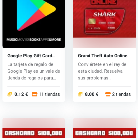
Google Play Gift Card
Grand Theft Auto Online
Code
Shark Cash Card (PS4)
La tarjeta de regalo de
Conviértete en el rey de
key
Google Play es un vale de
esta ciudad. Resuelva
tienda de regalos para
sus problemas
co...
financieros y...
0.12 €
11 tiendas
8.00 €
2 tiendas