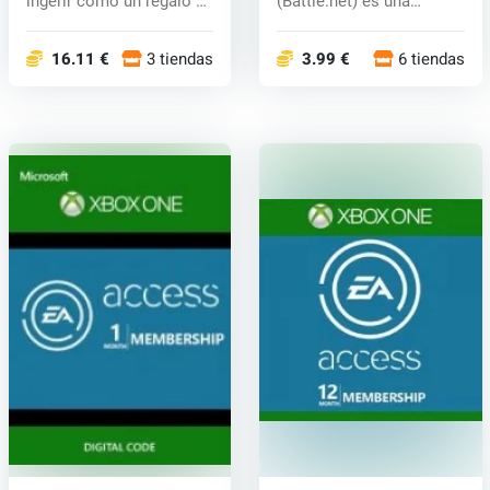
ingerir como un regalo o
(Battle.net) es una
conseg...
manera fáci...
16.11 €
3 tiendas
3.99 €
6 tiendas