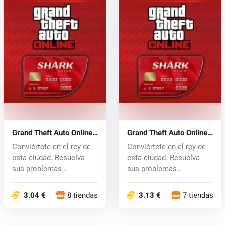
Grand Theft Auto Online
Grand Theft Auto Online:
Shark Cash Card (Xbox
Shark Cash Card (PC) CD
Conviértete en el rey de
Conviértete en el rey de
One) key
key
esta ciudad. Resuelva
esta ciudad. Resuelva
sus problemas
sus problemas
financieros y...
financieros y...
3.04 €
8 tiendas
3.13 €
7 tiendas