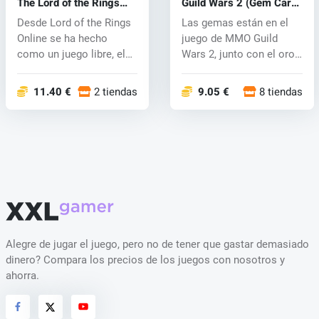
The Lord of the Rings
Guild Wars 2 (Gem Card)
Online Gamecard (PC)
(PC) CD key
Desde Lord of the Rings
Las gemas están en el
CD key
Online se ha hecho
juego de MMO Guild
como un juego libre, el
Wars 2, junto con el oro
Señor de...
la forma...
11.40 €
2 tiendas
9.05 €
8 tiendas
Alegre de jugar el juego, pero no de tener que gastar demasiado
dinero? Compara los precios de los juegos con nosotros y
ahorra.