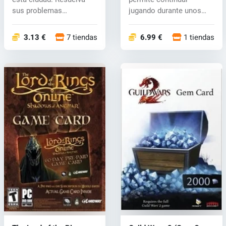
sus problemas
jugando durante unos
financieros y...
días más. Pa...
3.13 €
7 tiendas
6.99 €
1 tiendas