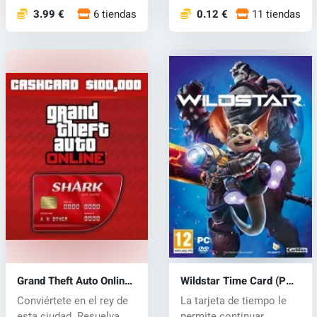
3.99 €
6 tiendas
0.12 €
11 tiendas
Grand Theft Auto Online:
Wildstar Time Card (PC)
Shark Cash Card (PC)
CD key
Conviértete en el rey de
La tarjeta de tiempo le
CD key
esta ciudad. Resuelva
permite continuar