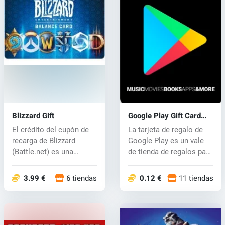
Blizzard Gift
Google Play Gift Card
Code
El crédito del cupón de
La tarjeta de regalo de
recarga de Blizzard
Google Play es un vale
(Battle.net) es una
de tienda de regalos para
manera fáci...
co...
3.99 €
6 tiendas
0.12 €
11 tiendas