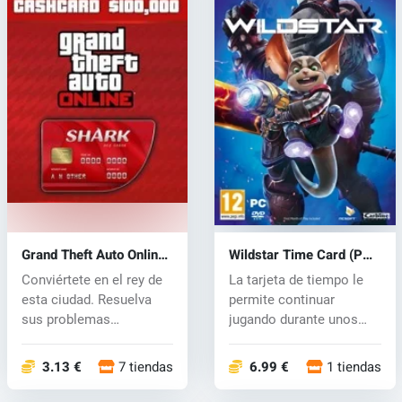
Grand Theft Auto Online:
Wildstar Time Card (PC)
Shark Cash Card (PC)
CD key
Conviértete en el rey de
La tarjeta de tiempo le
CD key
esta ciudad. Resuelva
permite continuar
sus problemas
jugando durante unos
financieros y...
días más. Pa...
3.13 €
7 tiendas
6.99 €
1 tiendas