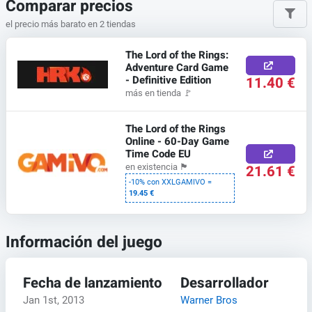
Comparar precios
el precio más barato en 2 tiendas
The Lord of the Rings:
Adventure Card Game
- Definitive Edition
11.40 €
más en tienda
🚩
The Lord of the Rings
Online - 60-Day Game
Time Code EU
21.61 €
en existencia
🏴
-10% con XXLGAMIVO =
19.45 €
Información del juego
Fecha de lanzamiento
Desarrollador
Jan 1st, 2013
Warner Bros