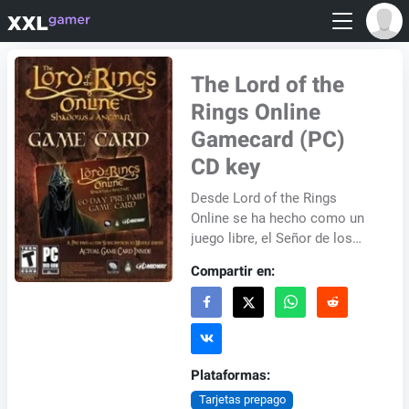
The Lord of the
Rings Online
Gamecard (PC)
CD key
Desde Lord of the Rings
Online se ha hecho como un
juego libre, el Señor de los
Anillos Online Gamecard se
Compartir en:
puede utilizar para ganar
acceso VIP al jue...
Plataformas:
Tarjetas prepago