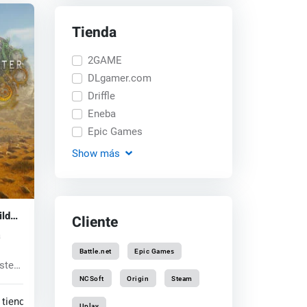
Tienda
2GAME
DLgamer.com
Driffle
Eneba
Epic Games
Show
más
ilds
Cliente
a
Battle.net
Epic Games
ster
NCSoft
Origin
Steam
 tiendas
Uplay