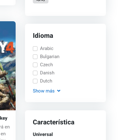
Idioma
Arabic
Bulgarian
Czech
Danish
Dutch
Show
más
 key
Característica
rá en
Universal
 en