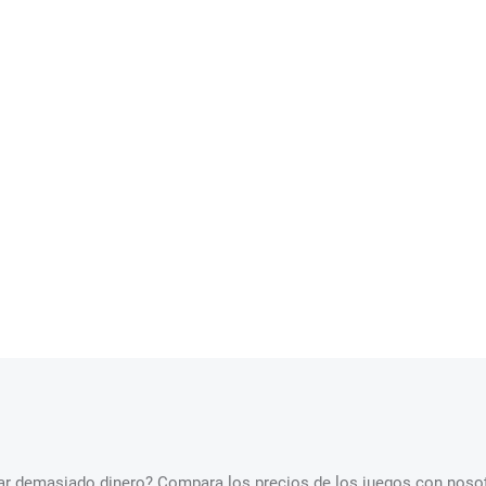
star demasiado dinero? Compara los precios de los juegos con nosot