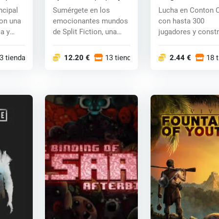
2 (PC) CD key
ncipal
Sumérgete en los
Lucha en Conton C
con una
emocionantes mundos
con hasta 300
a y
de Split Fiction, una
jugadores y const
innovadora avent...
a unos super poder
3 tiendas
12.20 €
13 tiendas
2.44 €
18 