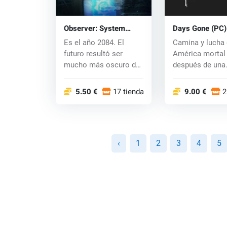
Observer: System
Days Gone (PC)
Redux (PC) key
Es el año 2084. El
Camina y lucha
futuro resultó ser
América mortal
mucho más oscuro de
después de una
lo que nadie podr...
pandemia. Jue
De...
5.50 €
17 tiendas
9.00 €
2
‹
1
2
3
4
5