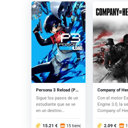
Persona 3 Reload (PC)
Company of He
key
(PC) CD key
Sigue los pasos de un
Con el motor E
estudiante que se ve
Engine 3.0, la se
en un destino
Company of He
imprevisto tras in...
presenta mecá..
15.21 €
15 tiendas
2.09 €
1