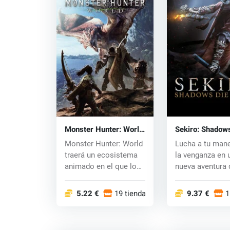
Monster Hunter: World
Sekiro: Shadow
(PC) CD key
Twice (PC) CD 
Monster Hunter: World
Lucha a tu mane
traerá un ecosistema
la venganza en 
animado en el que los
nueva aventura 
jugadores...
desarrolladores.
5.22 €
19 tiendas
9.37 €
1