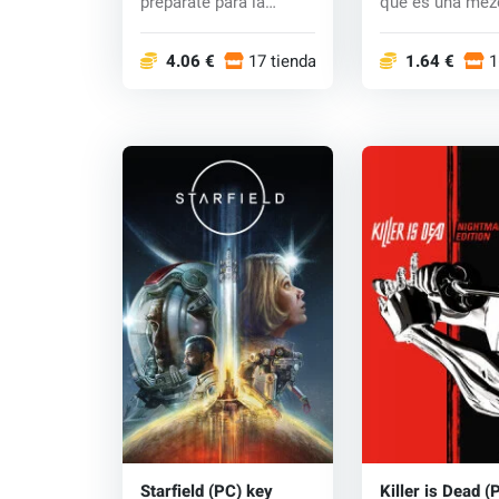
prepárate para la
que es una mez
acción y la adr...
hombre y máqui.
4.06 €
17 tiendas
1.64 €
1
Starfield (PC) key
Killer is Dead 