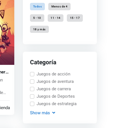
Todos
Menos de 4
5 - 10
11 - 14
15 - 17
18 y más
Categoría
her
Juegos de acción
un
Juegos de aventura
Juegos de carrera
de
Juegos de Deportes
Juegos de estrategia
tiendas
Show
más