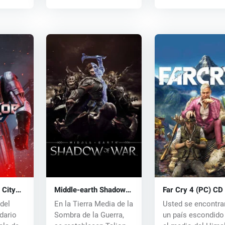
 City
Middle-earth Shadow
Far Cry 4 (PC) CD
of War (PC) CD key
del
En la Tierra Media de la
Usted se encontra
dario
Sombra de la Guerra,
un país escondido