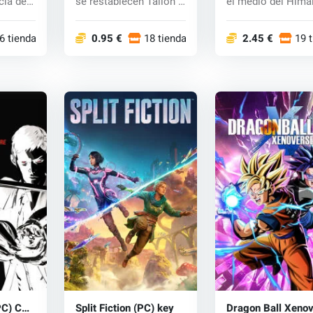
cla de
se restablecen Talion y
el medio del Hima
..
Celeb...
que está...
6 tiendas
0.95 €
18 tiendas
2.45 €
19 
(PC) CD
Split Fiction (PC) key
Dragon Ball Xeno