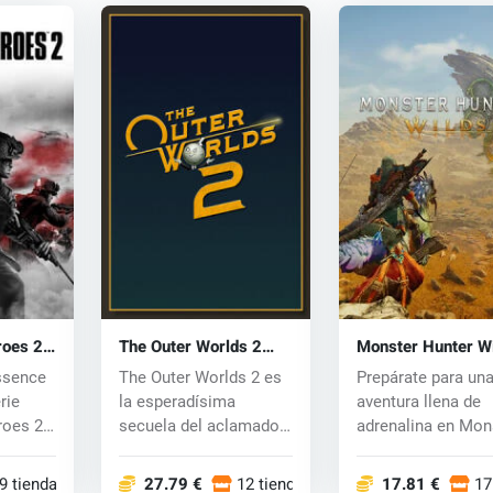
roes 2
The Outer Worlds 2
Monster Hunter W
(PC) key
(PC) key
ssence
The Outer Worlds 2 es
Prepárate para un
rie
la esperadísima
aventura llena de
roes 2
secuela del aclamado
adrenalina en Mon
.
RPG de ciencia f...
Hunter Wilds, la...
9 tiendas
27.79 €
12 tiendas
17.81 €
17