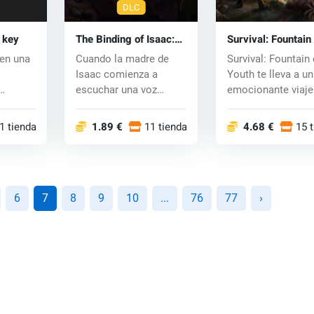
DLC
 key
The Binding of Isaac:
Survival: Fountain 
Afterbirth (PC) key
Youth (PC) key
 en una
Cuando la madre de
Survival: Fountain 
Isaac comienza a
Youth te lleva a un
escuchar una voz
emocionante viaje
ga como
divina que exige un
ambientado en l...
sa...
1 tiendas
1.89 €
11 tiendas
4.68 €
15 
6
7
8
9
10
...
76
77
›