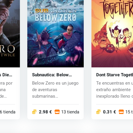
s Die
Subnautica: Below
Dont Starve Toget
key
Zero (PC) key
(PC) CD key
ra por
Below Zero es un juego
Te encuentras en 
una
de aventuras
extraño ambiente
de
submarinas
inexplorado lleno 
..
desarrollado por
extrañas criatura...
Unknown Wor...
6 tiendas
2.98 €
13 tiendas
0.31 €
15 