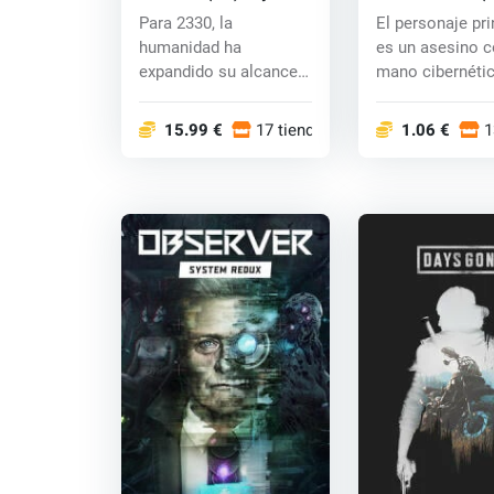
key
Para 2330, la
El personaje pri
humanidad ha
es un asesino 
expandido su alcance
mano cibernétic
más allá de nuestro
también un...
sistema...
15.99 €
17 tiendas
1.06 €
1