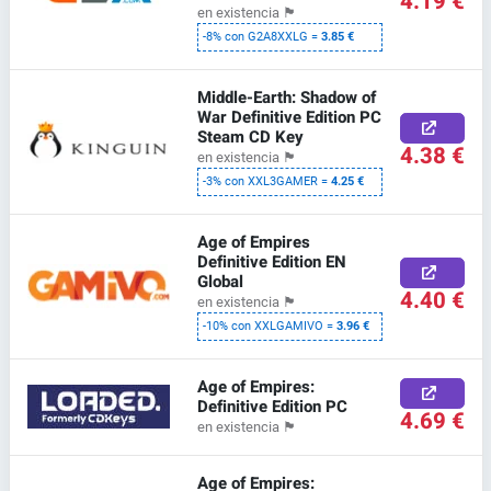
4.19 €
en existencia
🏴
-8% con G2A8XXLG =
3.85 €
Middle-Earth: Shadow of
War Definitive Edition PC
Steam CD Key
4.38 €
en existencia
🏴
-3% con XXL3GAMER =
4.25 €
Age of Empires
Definitive Edition EN
Global
4.40 €
en existencia
🏴
-10% con XXLGAMIVO =
3.96 €
Age of Empires:
Definitive Edition PC
4.69 €
en existencia
🏴
Age of Empires: