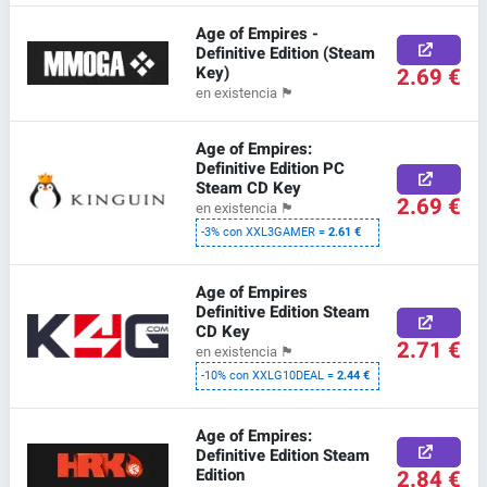
Age of Empires -
Definitive Edition (Steam
Key)
2.69 €
en existencia
🏴
Age of Empires:
Definitive Edition PC
Steam CD Key
2.69 €
en existencia
🏴
-3% con XXL3GAMER =
2.61 €
Age of Empires
Definitive Edition Steam
CD Key
2.71 €
en existencia
🏴
-10% con XXLG10DEAL =
2.44 €
Age of Empires:
Definitive Edition Steam
Edition
2.84 €