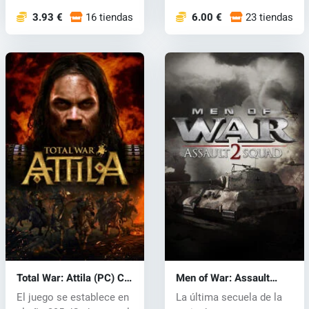
3.93 €
16 tiendas
6.00 €
23 tiendas
Total War: Attila (PC) CD
Men of War: Assault
key
Squad 2 (PC) CD key
El juego se establece en
La última secuela de la