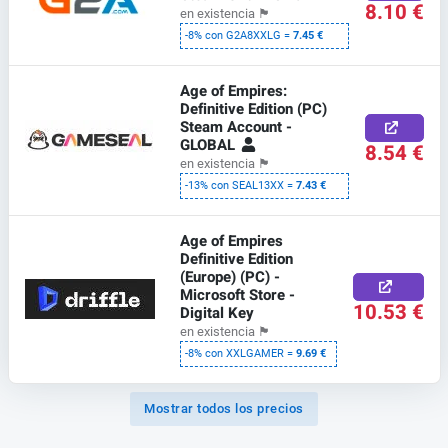
8.10 €
en existencia
🏴
-8% con G2A8XXLG =
7.45 €
Age of Empires:
Definitive Edition (PC)
Steam Account -
GLOBAL
8.54 €
en existencia
🏴
-13% con SEAL13XX =
7.43 €
Age of Empires
Definitive Edition
(Europe) (PC) -
Microsoft Store -
10.53 €
Digital Key
en existencia
🏴
-8% con XXLGAMER =
9.69 €
Mostrar todos los precios