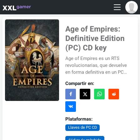
Age of Empires:
Definitive Edition
(PC) CD key
Age of Empires es un RTS
revolucionarias, que devuelve
en forma definitiva en un PC
con Windows 10. Age of
Compartir en:
Empires: la edición definitiva
trae todo en...
Plataformas:
Llaves de PC CD
Código de embebido