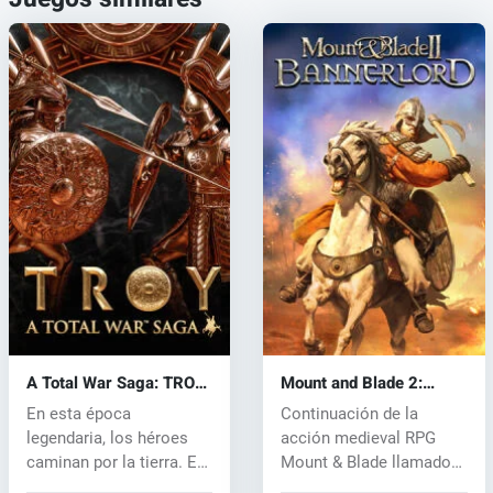
A Total War Saga: TROY
Mount and Blade 2:
(PC) key
Bannerlord (PC) CD key
En esta época
Continuación de la
legendaria, los héroes
acción medieval RPG
caminan por la tierra. En
Mount & Blade llamado
un acto que...
Mount &...