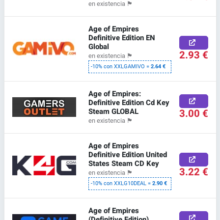
en existencia
🏴
Age of Empires
Definitive Edition EN
Global
2.93 €
en existencia
🏴
-10% con XXLGAMIVO =
2.64 €
Age of Empires:
Definitive Edition Cd Key
Steam GLOBAL
3.00 €
en existencia
🏴
Age of Empires
Definitive Edition United
States Steam CD Key
3.22 €
en existencia
🏴
-10% con XXLG10DEAL =
2.90 €
Age of Empires
(Definitive Edition)