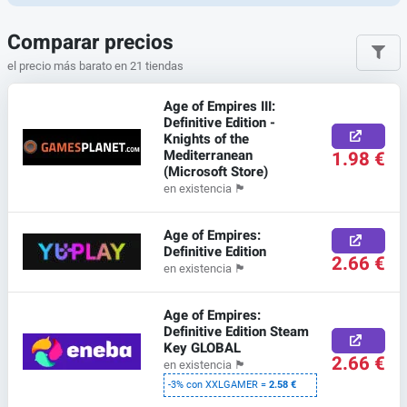
Comparar precios
el precio más barato en 21 tiendas
Age of Empires III:
Definitive Edition -
Knights of the
Mediterranean
1.98 €
(Microsoft Store)
en existencia
🏴
Age of Empires:
Definitive Edition
2.66 €
en existencia
🏴
Age of Empires:
Definitive Edition Steam
Key GLOBAL
2.66 €
en existencia
🏴
-3% con XXLGAMER =
2.58 €