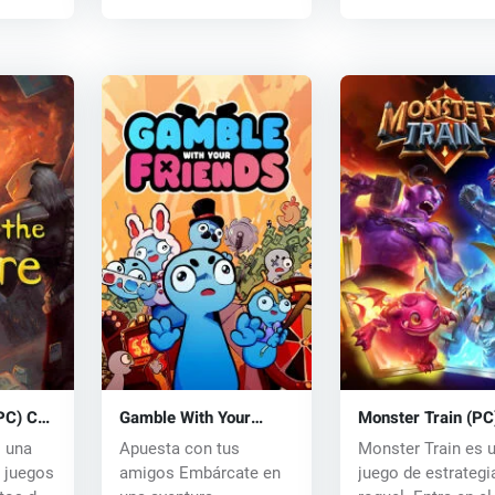
(PC) CD
Gamble With Your
Monster Train (PC
Friends (PC) key
s una
Apuesta con tus
Monster Train es 
 juegos
amigos Embárcate en
juego de estrategi