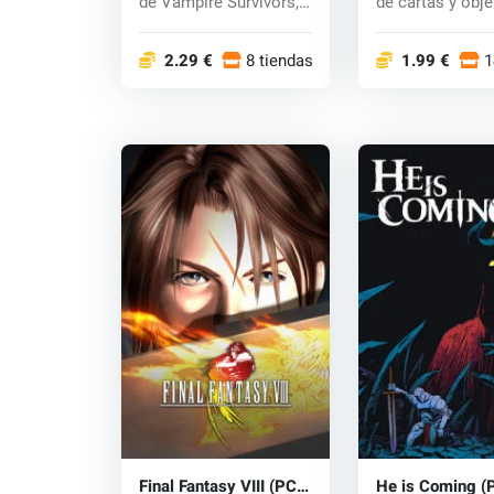
de Vampire Survivors,
de cartas y obj
llega un...
colección...
2.29 €
8 tiendas
1.99 €
1
Final Fantasy VIII (PC)
He is Coming (