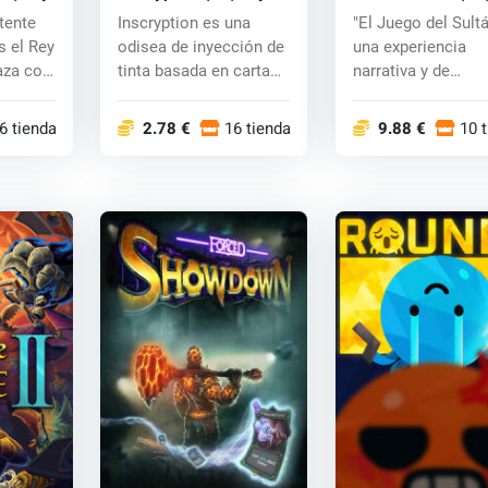
tente
Inscryption es una
"El Juego del Sult
s el Rey
odisea de inyección de
una experiencia
za con
tinta basada en cartas
narrativa y de
negras, qu...
simulació...
6 tiendas
2.78 €
16 tiendas
9.88 €
10 