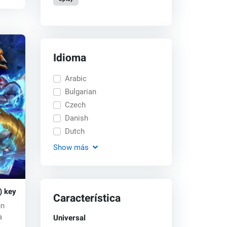
Idioma
Arabic
Bulgarian
Czech
Danish
Dutch
Show
más
) key
Característica
un
Universal
a