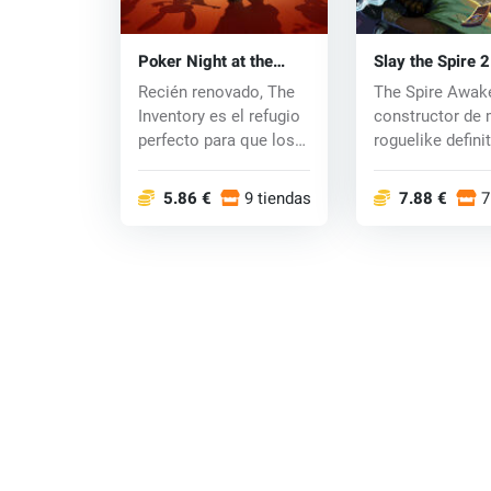
Poker Night at the
Slay the Spire 2
Inventory (PC) key
key
Recién renovado, The
The Spire Awake
Inventory es el refugio
constructor de
perfecto para que los
roguelike defini
personaj...
regresa! T...
5.86 €
9 tiendas
7.88 €
7