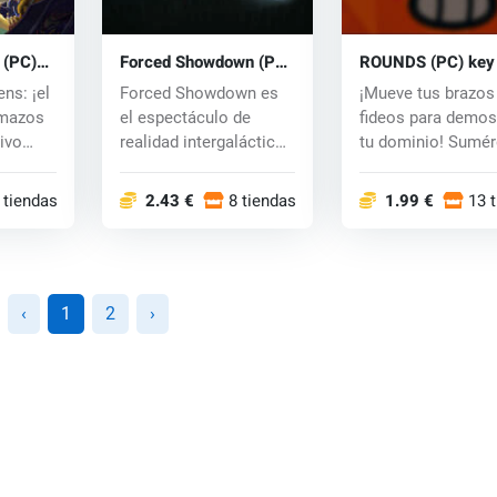
 (PC)
Forced Showdown (PC)
ROUNDS (PC) key
CD key
ns: ¡el
Forced Showdown es
¡Mueve tus brazos
 mazos
el espectáculo de
fideos para demos
tivo
realidad intergaláctico
tu dominio! Sumér
más grande y d...
en duelos...
 tiendas
2.43 €
8 tiendas
1.99 €
13 
‹
1
2
›