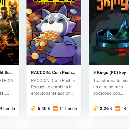
ht Suns
RACCOIN: Coin Pusher
9 Kings (PC) key
Roguelike (PC) key
ATEGIA
RACCOIN: Coin Pusher
Transforma tu ciu
Roguelike combina la
en el reino más
N LOS
emocionante acción de
poderoso con
CUROS
los clásico...
combinaciones
.
ilimitadas...
9 tiendas
5.40 €
11 tiendas
3.26 €
14 