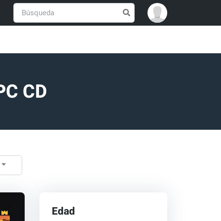
 PC CD
Edad