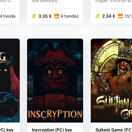
etos de
una aventura
roguel. Entra en el
cooperativa online de
infierno, donde...
&quo...
4 tiendas
3.35 €
4 tiendas
2.34 €
15 
PC) key
Inscryption (PC) key
Sultan's Game (PC