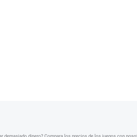
star demasiado dinero? Compara los precios de los juegos con nosot