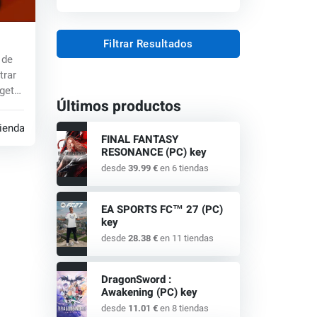
Filtrar Resultados
 de
trar
gete
Últimos productos
tiendas
FINAL FANTASY
RESONANCE (PC) key
desde
39.99 €
en 6 tiendas
EA SPORTS FC™ 27 (PC)
key
desde
28.38 €
en 11 tiendas
DragonSword :
Awakening (PC) key
desde
11.01 €
en 8 tiendas