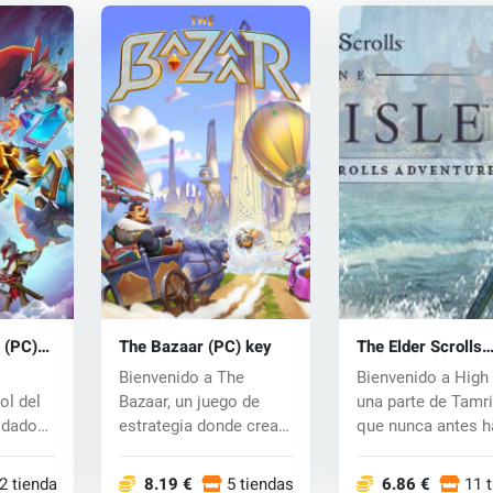
 (PC)
The Bazaar (PC) key
The Elder Scrolls
Online: High Isle 
Bienvenido a The
Bienvenido a High 
key
ol del
Bazaar, un juego de
una parte de Tamri
a dado
estrategia donde creas
que nunca antes h
héroes en un di...
aparecid...
2 tiendas
8.19 €
5 tiendas
6.86 €
11 