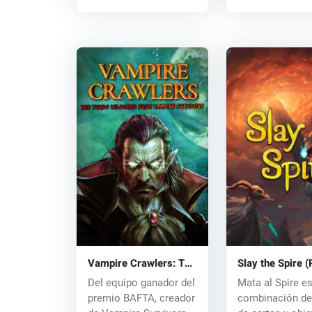
Vampire Crawlers: The
Slay the Spire 
Turbo Wildcard from
key
Del equipo ganador del
Mata al Spire e
Vampire Survivors
premio BAFTA, creador
combinación de
(PC) key