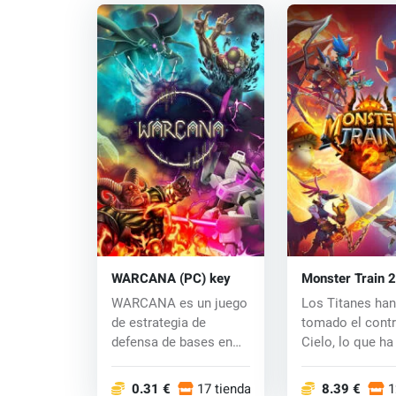
WARCANA (PC) key
Monster Train 2
key
WARCANA es un juego
Los Titanes han
de estrategia de
tomado el contr
defensa de bases en
Cielo, lo que h
tiempo real con te...
lugar a una ali...
0.31 €
17 tiendas
8.39 €
1