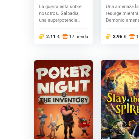
CD key
La guerra está sobre
Una amenaza la
nosotros. Galbadia,
resurge mientra
una superpotencia
Demonio amena
mundial, ha decl...
la perdició...
2.11 €
17 tiendas
3.96 €
1