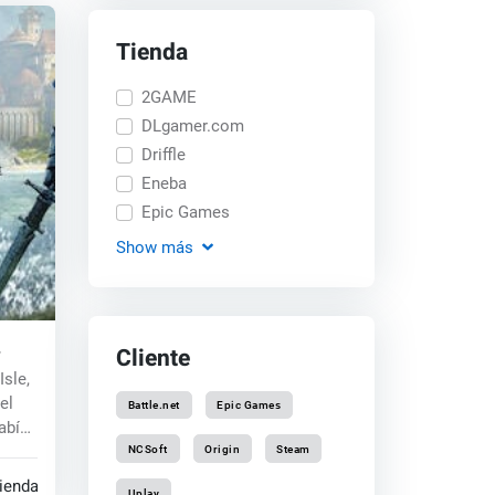
Tienda
2GAME
DLgamer.com
Driffle
Eneba
Epic Games
Show
más
Cliente
(PC)
Isle,
el
Battle.net
Epic Games
abía
NCSoft
Origin
Steam
tiendas
Uplay