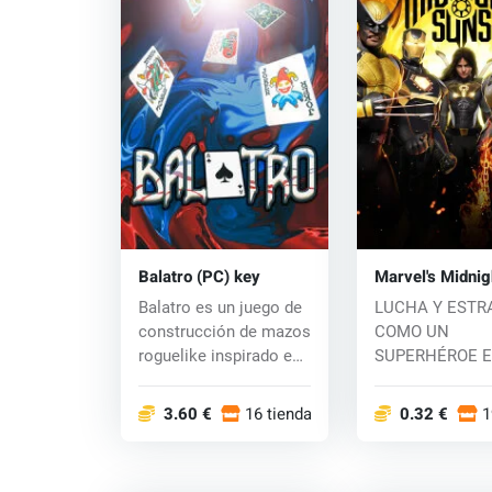
Balatro (PC) key
Marvel's Midnig
(PC)key
Balatro es un juego de
LUCHA Y ESTR
construcción de mazos
COMO UN
roguelike inspirado en
SUPERHÉROE E
el póqu...
RINCONES OS
DEL UNIVERSO..
3.60 €
16 tiendas
0.32 €
1