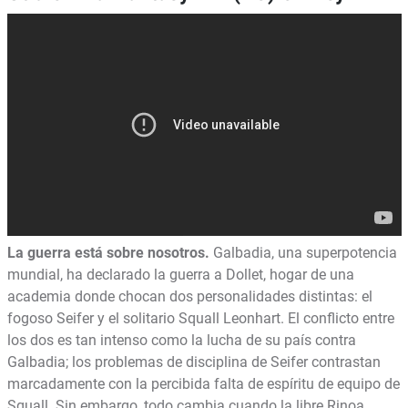
La guerra está sobre nosotros.
Galbadia, una superpotencia
mundial, ha declarado la guerra a Dollet, hogar de una
academia donde chocan dos personalidades distintas: el
fogoso Seifer y el solitario Squall Leonhart. El conflicto entre
los dos es tan intenso como la lucha de su país contra
Galbadia; los problemas de disciplina de Seifer contrastan
marcadamente con la percibida falta de espíritu de equipo de
Squall. Sin embargo, todo cambia cuando la libre Rinoa