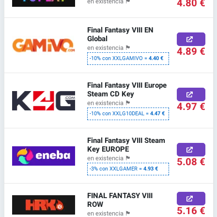
4.80 €
en existencia
🏴
Final Fantasy VIII EN
Global
en existencia
🏴
4.89 €
-10% con XXLGAMIVO =
4.40 €
Final Fantasy VIII Europe
Steam CD Key
en existencia
🏴
4.97 €
-10% con XXLG10DEAL =
4.47 €
Final Fantasy VIII Steam
Key EUROPE
en existencia
🏴
5.08 €
-3% con XXLGAMER =
4.93 €
FINAL FANTASY VIII
ROW
5.16 €
en existencia
🏴