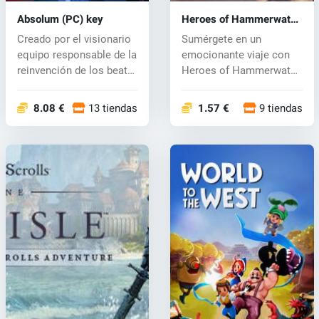
Absolum (PC) key
Heroes of Hammerwatch
II (PC) key
Creado por el visionario
Sumérgete en un
equipo responsable de la
emocionante viaje con
reinvención de los beat
Heroes of Hammerwatch
'...
2, un juego de...
8.08 €
13 tiendas
1.57 €
9 tiendas