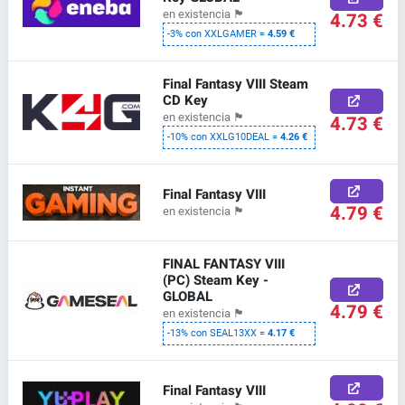
en existencia
🏴
4.73 €
-3% con XXLGAMER =
4.59 €
Final Fantasy VIII Steam
CD Key
en existencia
🏴
4.73 €
-10% con XXLG10DEAL =
4.26 €
Final Fantasy VIII
4.79 €
en existencia
🏴
FINAL FANTASY VIII
(PC) Steam Key -
GLOBAL
4.79 €
en existencia
🏴
-13% con SEAL13XX =
4.17 €
Final Fantasy VIII