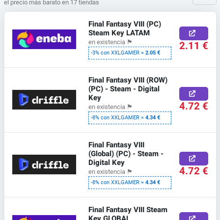
el precio más barato en 17 tiendas
Final Fantasy VIII (PC)
Steam Key LATAM
en existencia
🏴
2.11 €
-3% con XXLGAMER =
2.05 €
Final Fantasy VIII (ROW)
(PC) - Steam - Digital
Key
4.72 €
en existencia
🏴
-8% con XXLGAMER =
4.34 €
Final Fantasy VIII
(Global) (PC) - Steam -
Digital Key
4.72 €
en existencia
🏴
-8% con XXLGAMER =
4.34 €
Final Fantasy VIII Steam
Key GLOBAL