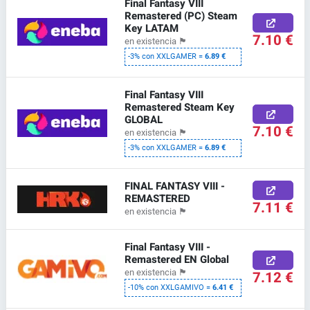
Final Fantasy VIII
Remastered (PC) Steam
Key LATAM
7.10 €
en existencia
🏴
-3% con XXLGAMER =
6.89 €
Final Fantasy VIII
Remastered Steam Key
GLOBAL
7.10 €
en existencia
🏴
-3% con XXLGAMER =
6.89 €
FINAL FANTASY VIII -
REMASTERED
7.11 €
en existencia
🏴
Final Fantasy VIII -
Remastered EN Global
en existencia
🏴
7.12 €
-10% con XXLGAMIVO =
6.41 €