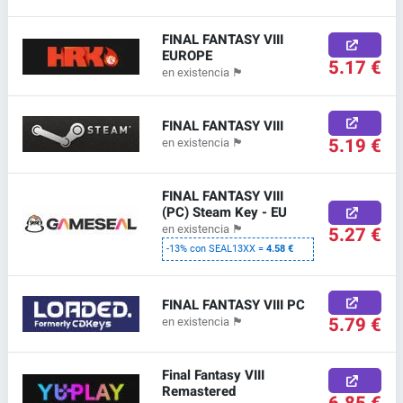
FINAL FANTASY VIII
EUROPE
5.17 €
en existencia
🏴
FINAL FANTASY VIII
5.19 €
en existencia
🏴
FINAL FANTASY VIII
(PC) Steam Key - EU
en existencia
🏴
5.27 €
-13% con SEAL13XX =
4.58 €
FINAL FANTASY VIII PC
5.79 €
en existencia
🏴
Final Fantasy VIII
Remastered