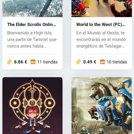
The Elder Scrolls Online:
World to the West (PC)
High Isle (PC) key
CD key
Bienvenido a High Isle,
En el Mundo al Oeste, te
una parte de Tamriel que
encontrarás en el mundo
nunca antes había
energético de Teslagard
aparecid...
do...
6.86 €
11 tiendas
0.49 €
10 tiendas