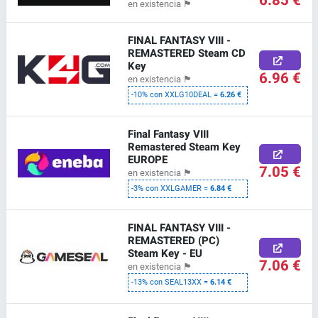
6.85 €
en existencia
🏴
FINAL FANTASY VIII -
REMASTERED Steam CD
Key
6.96 €
en existencia
🏴
-10% con XXLG10DEAL =
6.26 €
Final Fantasy VIII
Remastered Steam Key
EUROPE
7.05 €
en existencia
🏴
-3% con XXLGAMER =
6.84 €
FINAL FANTASY VIII -
REMASTERED (PC)
Steam Key - EU
7.06 €
en existencia
🏴
-13% con SEAL13XX =
6.14 €