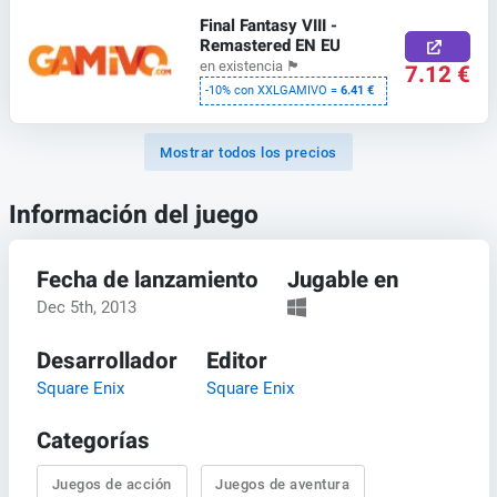
Final Fantasy VIII -
Remastered EN EU
en existencia
🏴
7.12 €
-10% con XXLGAMIVO =
6.41 €
Mostrar todos los precios
Información del juego
Fecha de lanzamiento
Jugable en
Dec 5th, 2013
Desarrollador
Editor
Square Enix
Square Enix
Categorías
Juegos de acción
Juegos de aventura