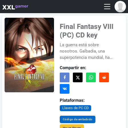
Final Fantasy VIII
(PC) CD key
La guerra está sobre
nosotros. Galbadia, una
superpotencia mundial, ha
declarado la guerra a Dollet,
Compartir en:
hogar de una academia donde
chocan dos personalid...
Plataformas:
Llaves de PC CD
Código de embebido
Ver en Steam