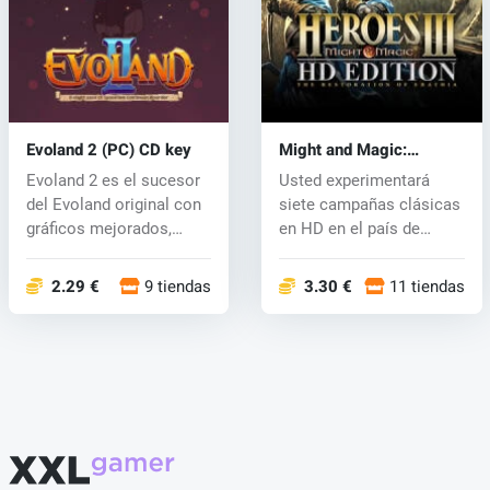
Evoland 2 (PC) CD key
Might and Magic:
Heroes III HD (PC) CD
Evoland 2 es el sucesor
Usted experimentará
key
del Evoland original con
siete campañas clásicas
gráficos mejorados,
en HD en el país de
donde...
Erathia don...
2.29 €
9 tiendas
3.30 €
11 tiendas