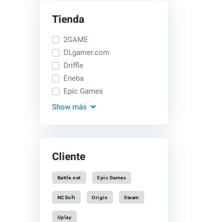
Tienda
2GAME
DLgamer.com
Driffle
Eneba
Epic Games
Show
más
Cliente
Battle.net
Epic Games
NCSoft
Origin
Steam
Uplay