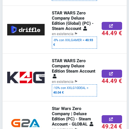
STAR WARS Zero
Company Deluxe
Edition (Global) (PC) -
Steam Account
44.49 €
en existencia
🏴
-8% con XXLGAMER =
40.93
€
STAR WARS Zero
Company Deluxe
Edition Steam Account
44.49 €
en existencia
🏴
-10% con XXLG10DEAL =
40.04 €
Star Wars Zero
Company | Deluxe
Edition (PC) - Steam
Account - GLOBAL
49.24 €