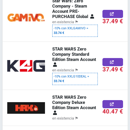
Star Wars: Zero
Company - Steam
Account PRE-
PURCHASE Global
37.49 €
en existencia
🏴
-10% con XXLGAMIVO =
33.74 €
STAR WARS Zero
Company Standard
Edition Steam Account
37.49 €
en existencia
🏴
-10% con XXLG10DEAL =
33.74 €
STAR WARS Zero
Company Deluxe
Edition Steam Account
40.47 €
en existencia
🏴