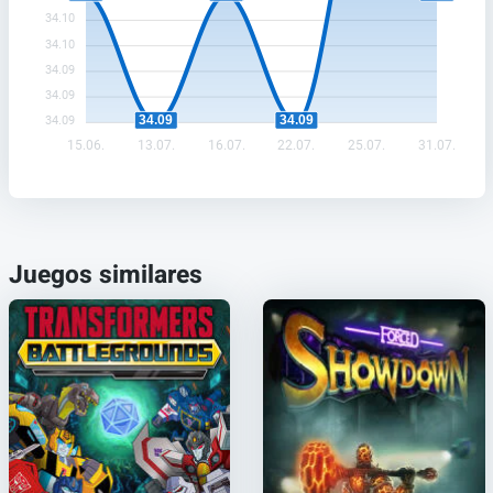
34.10
34.10
34.09
34.09
34.09
34.09
34.09
15.06.
13.07.
16.07.
22.07.
25.07.
31.07.
Juegos similares