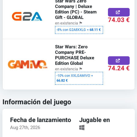
Star Wars Zero
Company | Deluxe
Edition (PC) - Steam
Gift - GLOBAL
74.03 €
en existencia
🏴
-8% con G2A8XXLG =
68.11 €
Star Wars: Zero
Company PRE-
PURCHASE Deluxe
Edition Global
74.24 €
en existencia
🏴
-10% con XXLGAMIVO =
66.82 €
Información del juego
Fecha de lanzamiento
Jugable en
Aug 27th, 2026