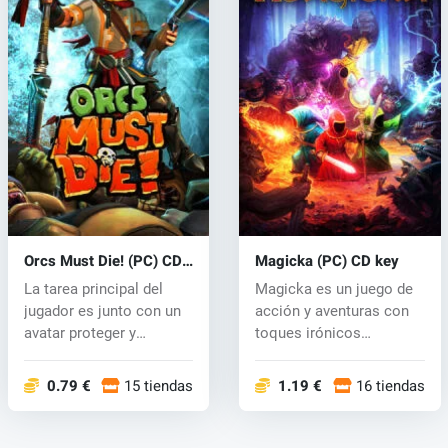
Orcs Must Die! (PC) CD
Magicka (PC) CD key
key
La tarea principal del
Magicka es un juego de
jugador es junto con un
acción y aventuras con
avatar proteger y
toques irónicos
defender l...
ambientado en...
0.79 €
15 tiendas
1.19 €
16 tiendas