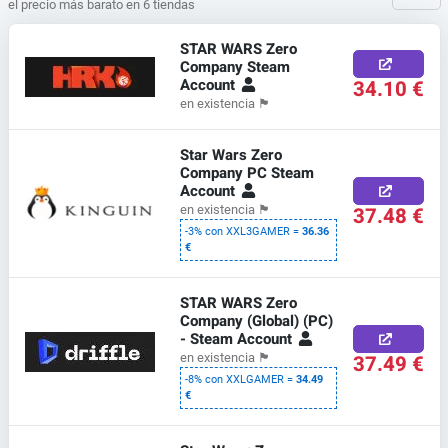
el precio más barato en 6 tiendas
STAR WARS Zero
Company Steam
Account
34.10 €
en existencia
🏴
Star Wars Zero
Company PC Steam
Account
37.48 €
en existencia
🏴
-3% con XXL3GAMER =
36.36
€
STAR WARS Zero
Company (Global) (PC)
- Steam Account
37.49 €
en existencia
🏴
-8% con XXLGAMER =
34.49
€