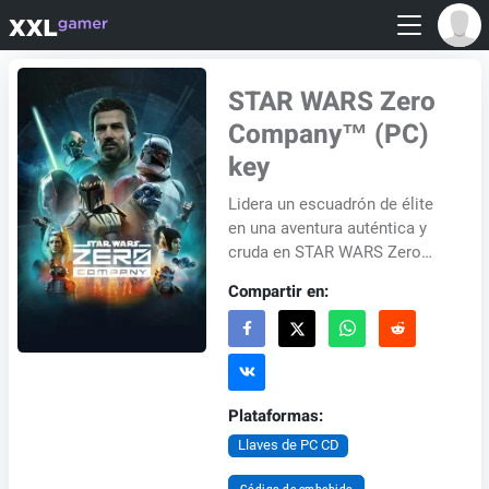
STAR WARS Zero
Company™ (PC)
key
Lidera un escuadrón de élite
en una aventura auténtica y
cruda en STAR WARS Zero
Company™, un juego de
Compartir en:
tácticas por turnos para un
jugador ambientado...
Plataformas:
Llaves de PC CD
Código de embebido