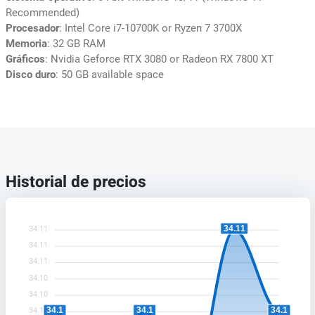
Recommended)
Procesador
: Intel Core i7-10700K or Ryzen 7 3700X
Memoria
: 32 GB RAM
Gráficos
: Nvidia Geforce RTX 3080 or Radeon RX 7800 XT
Disco duro
: 50 GB available space
Historial de precios
34.11
34.11
34.11
34.11
34.10
34.10
34.1
34.1
34.1
34.10