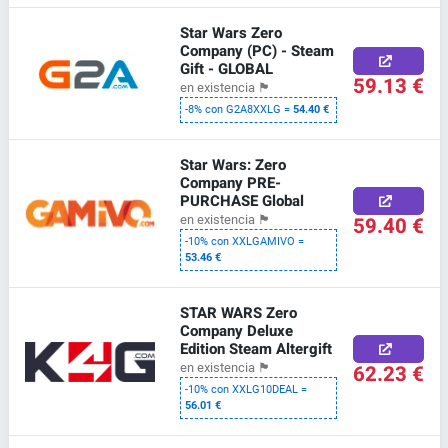
Star Wars Zero
Company (PC) - Steam
Gift - GLOBAL
59.13 €
en existencia
🏴
-8% con G2A8XXLG =
54.40 €
Star Wars: Zero
Company PRE-
PURCHASE Global
59.40 €
en existencia
🏴
-10% con XXLGAMIVO =
53.46 €
STAR WARS Zero
Company Deluxe
Edition Steam Altergift
62.23 €
en existencia
🏴
-10% con XXLG10DEAL =
56.01 €