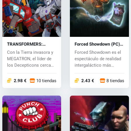
TRANSFORMERS:
Forced Showdown (PC)
BATTLEGROUNDS (PC)
CD key
Con la Tierra invasora y
Forced Showdown es el
key
MEGATRON, el líder de
espectáculo de realidad
los Decepticons cerca
intergaláctico más
de la...
grande y d...
2.98 €
10 tiendas
2.43 €
8 tiendas