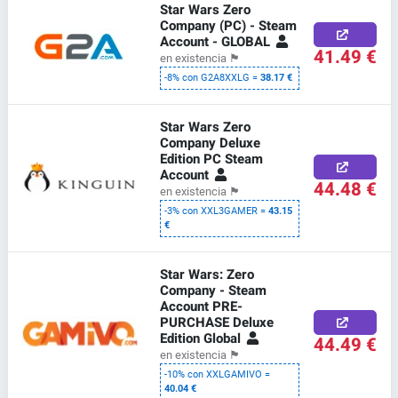
Star Wars Zero
Company (PC) - Steam
Account - GLOBAL
41.49 €
en existencia
🏴
-8% con G2A8XXLG =
38.17 €
Star Wars Zero
Company Deluxe
Edition PC Steam
Account
44.48 €
en existencia
🏴
-3% con XXL3GAMER =
43.15
€
Star Wars: Zero
Company - Steam
Account PRE-
PURCHASE Deluxe
Edition Global
44.49 €
en existencia
🏴
-10% con XXLGAMIVO =
40.04 €