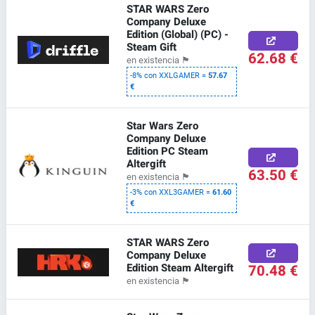
STAR WARS Zero
Company Deluxe
Edition (Global) (PC) -
Steam Gift
62.68 €
en existencia
🏴
-8% con XXLGAMER =
57.67
€
Star Wars Zero
Company Deluxe
Edition PC Steam
Altergift
63.50 €
en existencia
🏴
-3% con XXL3GAMER =
61.60
€
STAR WARS Zero
Company Deluxe
Edition Steam Altergift
70.48 €
en existencia
🏴