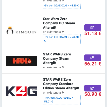
en existencia
🏴
-8% con G2A8XXLG =
45.30 €
Star Wars Zero
Company PC Steam
Altergift
51.13 €
en existencia
🏴
-3% con XXL3GAMER =
49.60
€
STAR WARS Zero
Company Steam
Altergift
56.21 €
en existencia
🏴
STAR WARS Zero
Company Standard
Edition Steam Altergift
58.90 €
en existencia
🏴
-10% con XXLG10DEAL =
53.01 €