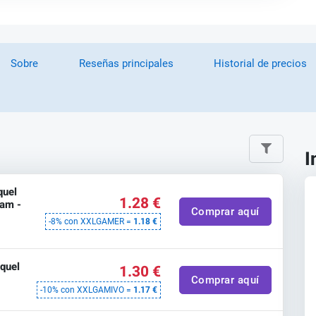
Sobre
Reseñas principales
Historial de precios
I
quel
1.28 €
eam -
Comprar aquí
-8% con XXLGAMER =
1.18 €
quel
1.30 €
Comprar aquí
-10% con XXLGAMIVO =
1.17 €