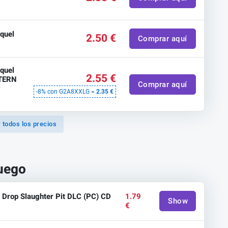
quel
2.50 €
Comprar aquí
quel
2.55 €
STERN
Comprar aquí
-8% con G2A8XXLG =
2.35 €
 todos los precios
juego
 Drop Slaughter Pit DLC (PC) CD
1.79
Show
€