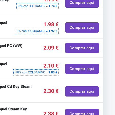
m Key
Comprar aquí
-3% con XXLGAMER =
1.74 €
quel
1.98 €
Comprar aquí
-3% con XXL3GAMER =
1.92 €
quel PC (WW)
2.09 €
Comprar aquí
quel
2.10 €
Comprar aquí
-10% con XXLGAMIVO =
1.89 €
quel Cd Key Steam
2.30 €
Comprar aquí
equel Steam Key
2.38 €
Comprar aquí