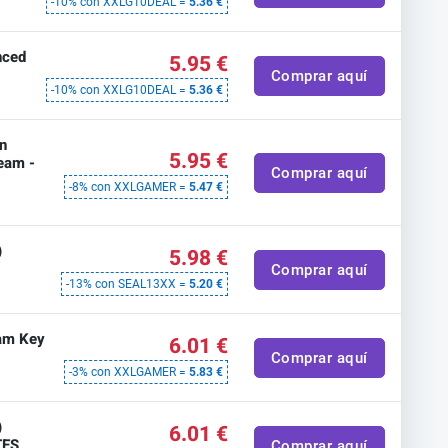
-10% con XXLG10DEAL =
5.36 €
nced
5.95 €
Comprar aquí
-10% con XXLG10DEAL =
5.36 €
n
5.95 €
team -
Comprar aquí
-8% con XXLGAMER =
5.47 €
)
5.98 €
Comprar aquí
-13% con SEAL13XX =
5.20 €
am Key
6.01 €
Comprar aquí
-3% con XXLGAMER =
5.83 €
)
6.01 €
TES
Comprar aquí