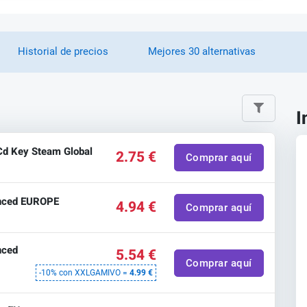
Historial de precios
Mejores 30 alternativas
I
d Key Steam Global
2.75 €
Comprar aquí
nced EUROPE
4.94 €
Comprar aquí
nced
5.54 €
Comprar aquí
-10% con XXLGAMIVO =
4.99 €