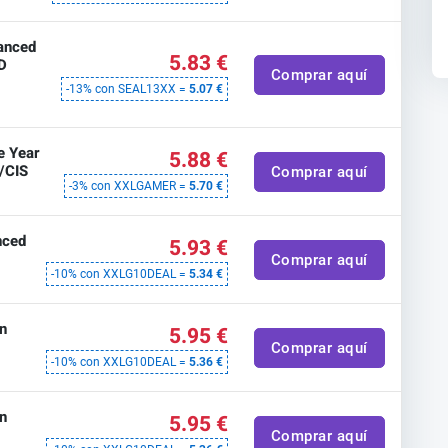
anced
5.83 €
D
Comprar aquí
-13% con SEAL13XX =
5.07 €
e Year
5.88 €
/CIS
Comprar aquí
-3% con XXLGAMER =
5.70 €
nced
5.93 €
Comprar aquí
-10% con XXLG10DEAL =
5.34 €
n
5.95 €
Comprar aquí
-10% con XXLG10DEAL =
5.36 €
n
5.95 €
Comprar aquí