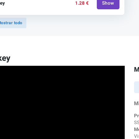
key
1.28 €
Show
ostrar todo
key
M
M
Pr
SS
M
Vi