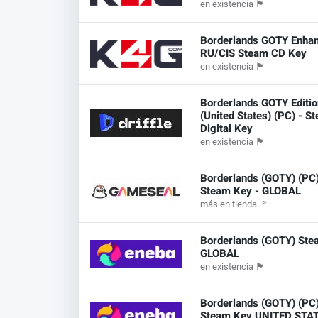
en existencia
🏴
Borderlands GOTY Enha
RU/CIS Steam CD Key
en existencia
🏴
Borderlands GOTY Editio
(United States) (PC) - S
Digital Key
en existencia
🏴
Borderlands (GOTY) (PC
Steam Key - GLOBAL
más en tienda
🚩
Borderlands (GOTY) Ste
GLOBAL
en existencia
🏴
Borderlands (GOTY) (PC
Steam Key UNITED STA