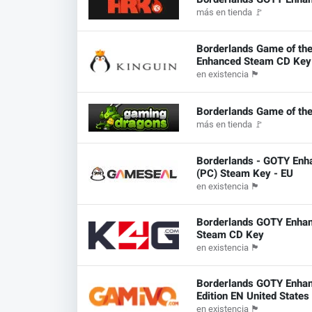
más en tienda
🚩
Borderlands Game of th
Enhanced Steam CD Key
en existencia
🏴
Borderlands Game of th
más en tienda
🚩
Borderlands - GOTY Enh
(PC) Steam Key - EU
en existencia
🏴
Borderlands GOTY Enha
Steam CD Key
en existencia
🏴
Borderlands GOTY Enha
Edition EN United States
en existencia
🏴