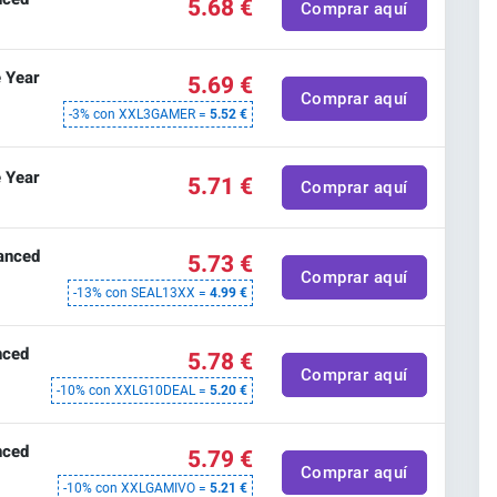
5.68 €
Comprar aquí
e Year
5.69 €
Comprar aquí
-3% con XXL3GAMER =
5.52 €
e Year
5.71 €
Comprar aquí
anced
5.73 €
Comprar aquí
-13% con SEAL13XX =
4.99 €
nced
5.78 €
Comprar aquí
-10% con XXLG10DEAL =
5.20 €
nced
5.79 €
Comprar aquí
-10% con XXLGAMIVO =
5.21 €