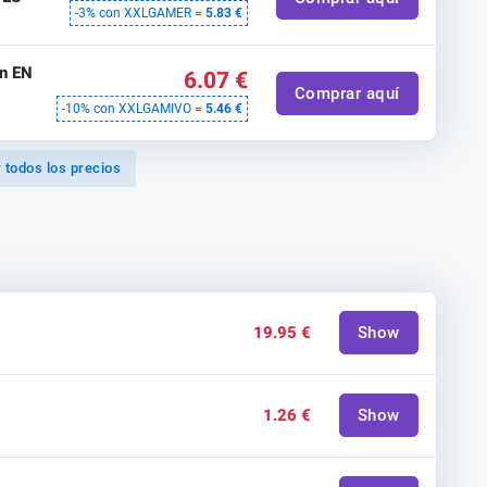
-3% con XXLGAMER =
5.83 €
on EN
6.07 €
Comprar aquí
-10% con XXLGAMIVO =
5.46 €
 todos los precios
19.95 €
Show
1.26 €
Show