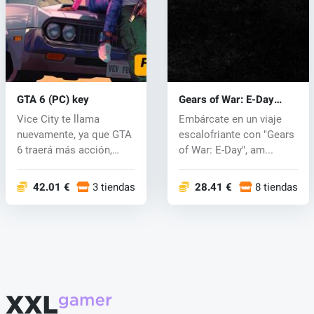
GTA 6 (PC) key
Gears of War: E-Day
(PC) key
Vice City te llama
Embárcate en un viaje
nuevamente, ya que GTA
escalofriante con "Gears
6 traerá más acción,
of War: E-Day", am...
carreras emo...
42.01 €
3 tiendas
28.41 €
8 tiendas