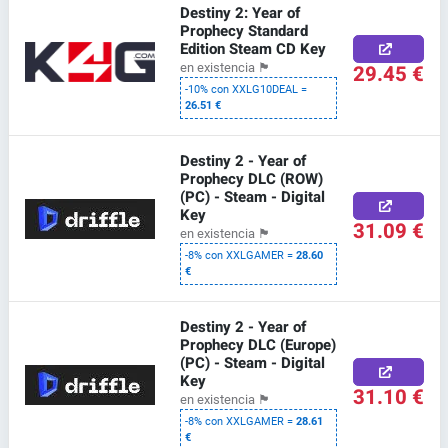
Destiny 2: Year of
Prophecy Standard
Edition Steam CD Key
29.45 €
en existencia
🏴
-10% con XXLG10DEAL =
26.51 €
Destiny 2 - Year of
Prophecy DLC (ROW)
(PC) - Steam - Digital
Key
31.09 €
en existencia
🏴
-8% con XXLGAMER =
28.60
€
Destiny 2 - Year of
Prophecy DLC (Europe)
(PC) - Steam - Digital
Key
31.10 €
en existencia
🏴
-8% con XXLGAMER =
28.61
€