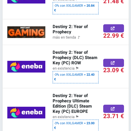
21.48 €
-3% con XXLGAMER =
20.84
€
Destiny 2: Year of
Prophecy
22.99 €
más en tienda
🚩
Destiny 2: Year of
Prophecy (DLC) Steam
Key (PC) ROW
23.09 €
en existencia
🏴
-3% con XXLGAMER =
22.40
€
Destiny 2: Year of
Prophecy Ultimate
Edition (DLC) Steam
Key (PC) EUROPE
23.71 €
en existencia
🏴
-3% con XXLGAMER =
23.00
€