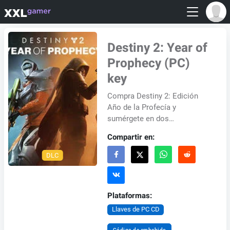
Destiny 2: Year of
Prophecy (PC)
key
Compra Destiny 2: Edición
Año de la Profecía y
sumérgete en dos
emocionantes campañas
Compartir en:
nuevas, nuevas ubicaciones,
equipo y mucho más. Al
DLC
precomprarla...
Plataformas:
Llaves de PC CD
Código de embebido