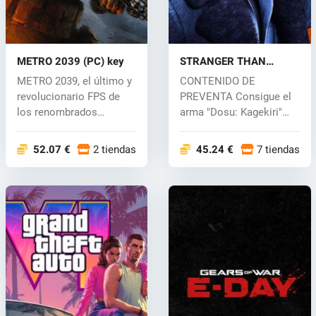
METRO 2039 (PC) key
STRANGER THAN
HEAVEN (PC) key
METRO 2039, el último y
CONTENIDO DE
revolucionario FPS de
PREVENTA Consigue el
los renombrados
arma "Dosu: Kagekiri"
creadores de...
comprando...
52.07 €
2 tiendas
45.24 €
7 tiendas