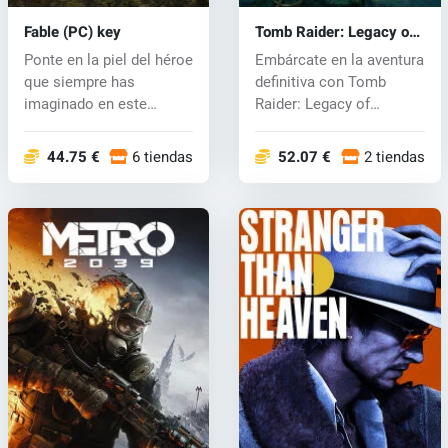
Fable (PC) key
Tomb Raider: Legacy of
Atlantis (PC) key
Ponte en la piel del héroe
Embárcate en la aventura
que siempre has
definitiva con Tomb
imaginado en este
Raider: Legacy of
inmersivo RPG...
Atlantis, un...
44.75 €
6 tiendas
52.07 €
2 tiendas