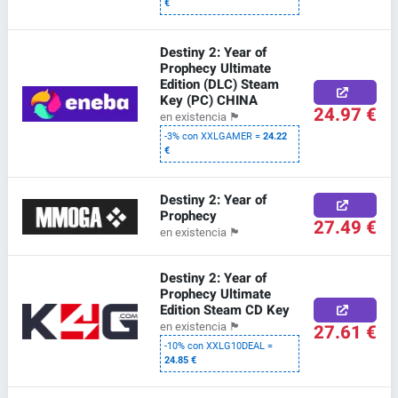
€
Destiny 2: Year of
Prophecy Ultimate
Edition (DLC) Steam
Key (PC) CHINA
24.97 €
en existencia
🏴
-3% con XXLGAMER =
24.22
€
Destiny 2: Year of
Prophecy
27.49 €
en existencia
🏴
Destiny 2: Year of
Prophecy Ultimate
Edition Steam CD Key
27.61 €
en existencia
🏴
-10% con XXLG10DEAL =
24.85 €