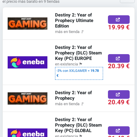
el precio más barato en 9 tiendas
Destiny 2: Year of
Prophecy Ultimate
Edition
19.99 €
más en tienda
🚩
Destiny 2: Year of
Prophecy (DLC) Steam
Key (PC) EUROPE
20.39 €
en existencia
🏴
-3% con XXLGAMER =
19.78
€
Destiny 2: Year of
Prophecy
20.49 €
más en tienda
🚩
Destiny 2: Year of
Prophecy (DLC) Steam
Key (PC) GLOBAL
en existencia
🏴