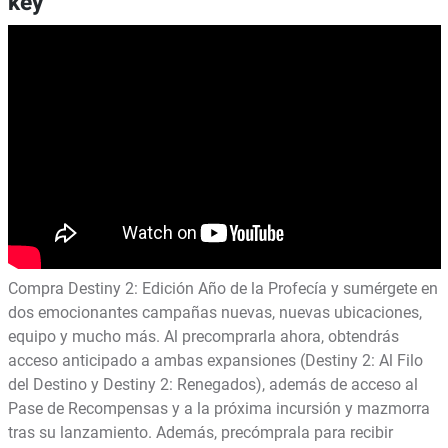
key
Compra Destiny 2: Edición Año de la Profecía y sumérgete en
dos emocionantes campañas nuevas, nuevas ubicaciones,
equipo y mucho más. Al precomprarla ahora, obtendrás
acceso anticipado a ambas expansiones (Destiny 2: Al Filo
del Destino y Destiny 2: Renegados), además de acceso al
Pase de Recompensas y a la próxima incursión y mazmorra
tras su lanzamiento. Además, precómprala para recibir