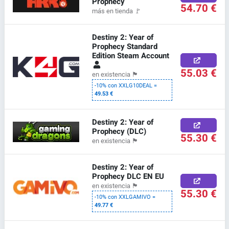
Prophecy
54.70 €
más en tienda
🚩
Destiny 2: Year of
Prophecy Standard
Edition Steam Account
55.03 €
en existencia
🏴
-10% con XXLG10DEAL =
49.53 €
Destiny 2: Year of
Prophecy (DLC)
55.30 €
en existencia
🏴
Destiny 2: Year of
Prophecy DLC EN EU
en existencia
🏴
55.30 €
-10% con XXLGAMIVO =
49.77 €