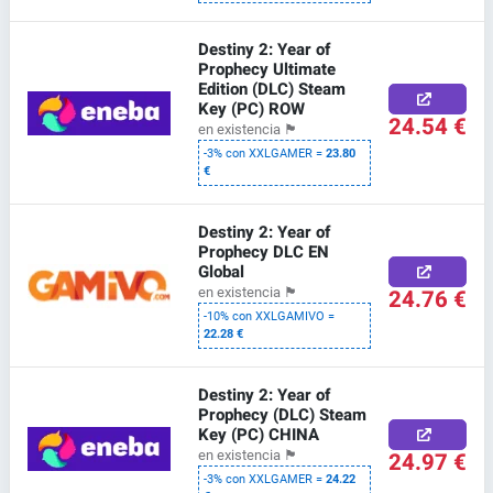
Destiny 2: Year of
Prophecy Ultimate
Edition (DLC) Steam
Key (PC) ROW
24.54 €
en existencia
🏴
-3% con XXLGAMER =
23.80
€
Destiny 2: Year of
Prophecy DLC EN
Global
24.76 €
en existencia
🏴
-10% con XXLGAMIVO =
22.28 €
Destiny 2: Year of
Prophecy (DLC) Steam
Key (PC) CHINA
24.97 €
en existencia
🏴
-3% con XXLGAMER =
24.22