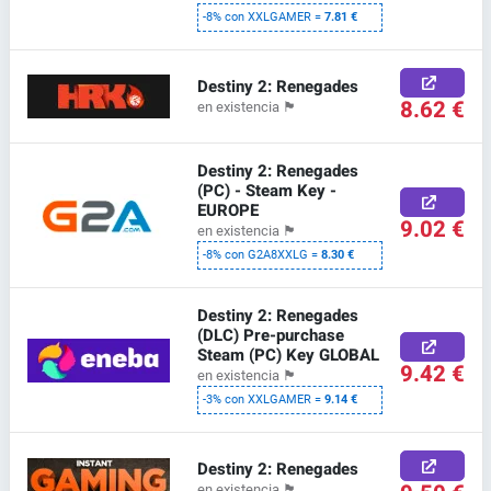
-8% con XXLGAMER =
7.81 €
Destiny 2: Renegades
8.62 €
en existencia
🏴
Destiny 2: Renegades
(PC) - Steam Key -
EUROPE
9.02 €
en existencia
🏴
-8% con G2A8XXLG =
8.30 €
Destiny 2: Renegades
(DLC) Pre-purchase
Steam (PC) Key GLOBAL
9.42 €
en existencia
🏴
-3% con XXLGAMER =
9.14 €
Destiny 2: Renegades
en existencia
🏴