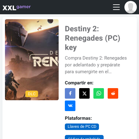
Destiny 2:
Renegades (PC)
key
Compra Destiny 2: Renegades
por adelantado y prepárate
para sumergirte en el
turbulento mundo criminal de
Compartir en:
Sol, donde el riesgo es
máximo y la distinci...
DLC
Plataformas:
Llaves de PC CD
Código de embebido