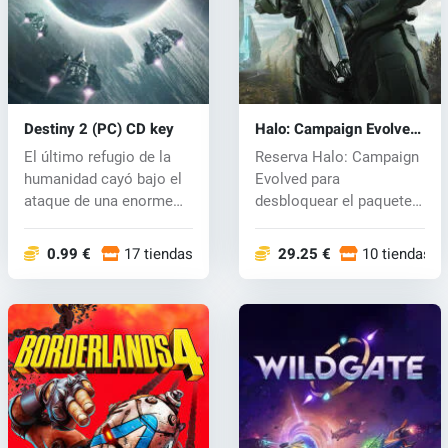
Destiny 2 (PC) CD key
Halo: Campaign Evolved
(PC) key
El último refugio de la
Reserva Halo: Campaign
humanidad cayó bajo el
Evolved para
ataque de una enorme
desbloquear el paquete
invasió...
de armadura Foun...
0.99 €
17 tiendas
29.25 €
10 tiendas