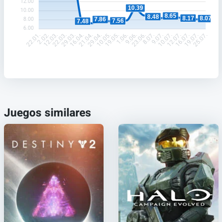
12.00
10.39
10.00
8.65
8.48
8.17
8.07
8.00
7.86
7.56
7.48
6.00
2.02.
12.03.
22.03.
29.03.
16.04.
21.04.
29.04.
10.05.
19.05.
1.06.
9.06.
23.06.
8.07.
9.07.
10.07.
12.07.
16.07.
19.07.
22.01.
25.07.
Juegos similares