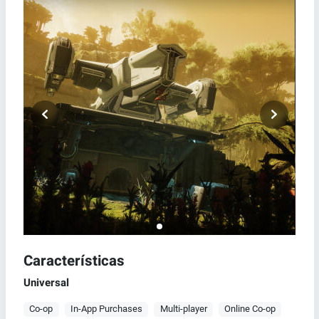
Características
Universal
Co-op
In-App Purchases
Multi-player
Online Co-op