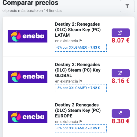
Comparar precios
el precio más barato en 14 tiendas
Destiny 2: Renegades
(DLC) Steam Key (PC)
LATAM
8.07 €
en existencia
🏴
-3% con XXLGAMER =
7.83 €
Destiny 2: Renegades
(DLC) Steam (PC) Key
GLOBAL
8.16 €
en existencia
🏴
-3% con XXLGAMER =
7.92 €
Destiny 2 Renegades
(DLC) Steam Key (PC)
EUROPE
8.30 €
en existencia
🏴
-3% con XXLGAMER =
8.05 €