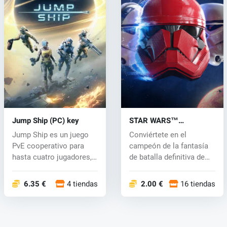
Jump Ship (PC) key
STAR WARS™
Battlefront™ II (PC) key
Jump Ship es un juego
Conviértete en el
PvE cooperativo para
campeón de la fantasía
hasta cuatro jugadores,
de batalla definitiva de
donde te...
Star Wars...
6.35 €
4 tiendas
2.00 €
16 tiendas