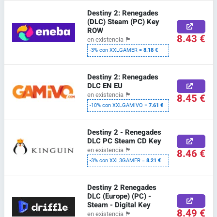
Destiny 2: Renegades
(DLC) Steam (PC) Key
ROW
8.43 €
en existencia
🏴
-3% con XXLGAMER =
8.18 €
Destiny 2: Renegades
DLC EN EU
en existencia
🏴
8.45 €
-10% con XXLGAMIVO =
7.61 €
Destiny 2 - Renegades
DLC PC Steam CD Key
en existencia
🏴
8.46 €
-3% con XXL3GAMER =
8.21 €
Destiny 2 Renegades
DLC (Europe) (PC) -
Steam - Digital Key
8.49 €
en existencia
🏴