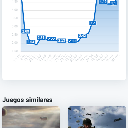
4.49
4.50
4.4
4.00
3.50
3.2
3.00
2.69
2.50
2.42
2.31
2.22
2.13
2.09
2.04
2.00
1.50
4.01.
13.01.
22.01.
2.02.
11.02.
12.02.
18.02.
25.02.
28.02.
12.03.
22.03.
16.04.
21.04.
29.04.
19.05.
16.07.
19.07.
25.07.
18.12.
31.07.
Juegos similares