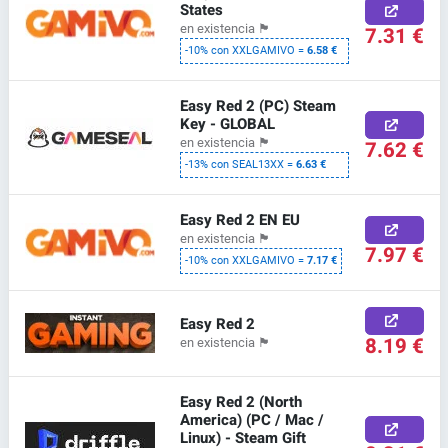
States
en existencia
🏴
7.31 €
-10% con XXLGAMIVO =
6.58 €
Easy Red 2 (PC) Steam
Key - GLOBAL
en existencia
🏴
7.62 €
-13% con SEAL13XX =
6.63 €
Easy Red 2 EN EU
en existencia
🏴
7.97 €
-10% con XXLGAMIVO =
7.17 €
Easy Red 2
8.19 €
en existencia
🏴
Easy Red 2 (North
America) (PC / Mac /
Linux) - Steam Gift