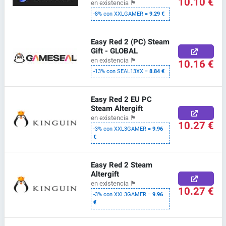
10.10 €
en existencia
🏴
-8% con XXLGAMER =
9.29 €
Easy Red 2 (PC) Steam
Gift - GLOBAL
en existencia
🏴
10.16 €
-13% con SEAL13XX =
8.84 €
Easy Red 2 EU PC
Steam Altergift
en existencia
🏴
10.27 €
-3% con XXL3GAMER =
9.96
€
Easy Red 2 Steam
Altergift
en existencia
🏴
10.27 €
-3% con XXL3GAMER =
9.96
€