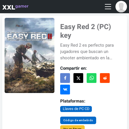
Easy Red 2 (PC)
key
Easy Red 2 es perfecto para
jugadores que buscan un
shooter ambientado en la
Segunda Guerra Mundial
Compartir en:
centrado en simulaciones de
armas realistas, preci...
Plataformas:
Llaves de PC CD
Código de embebido
Ver en Steam