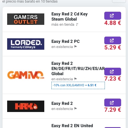
el precio más barato en 10 tiendas
Easy Red 2 Cd Key
Steam Global
4.88 €
más en tienda
🚩
Easy Red 2 PC
5.29 €
en existencia
🏴
Easy Red 2
EN/DE/FR/IT/RU/ZH/ES/AR
Global
7.23 €
en existencia
🏴
-10% con XXLGAMIVO =
6.51 €
Easy Red 2
7.29 €
en existencia
🏴
Easy Red 2 EN United