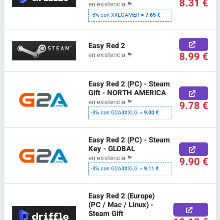
8.31 €
en existencia
🏴
-8% con XXLGAMER =
7.65 €
Easy Red 2
8.99 €
en existencia
🏴
Easy Red 2 (PC) - Steam
Gift - NORTH AMERICA
en existencia
🏴
9.78 €
-8% con G2A8XXLG =
9.00 €
Easy Red 2 (PC) - Steam
Key - GLOBAL
en existencia
🏴
9.90 €
-8% con G2A8XXLG =
9.11 €
Easy Red 2 (Europe)
(PC / Mac / Linux) -
Steam Gift