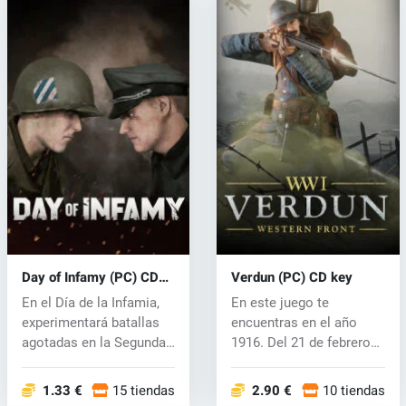
Day of Infamy (PC) CD
Verdun (PC) CD key
key
En el Día de la Infamia,
En este juego te
experimentará batallas
encuentras en el año
agotadas en la Segunda
1916. Del 21 de febrero
Guer...
al 18 de dici...
1.33 €
15 tiendas
2.90 €
10 tiendas