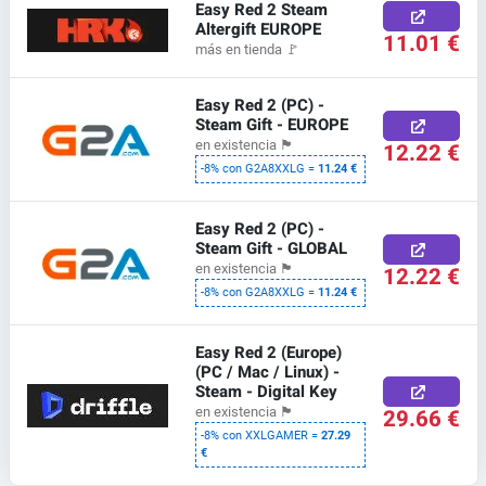
Easy Red 2 Steam
Altergift EUROPE
11.01 €
más en tienda
🚩
Easy Red 2 (PC) -
Steam Gift - EUROPE
en existencia
🏴
12.22 €
-8% con G2A8XXLG =
11.24 €
Easy Red 2 (PC) -
Steam Gift - GLOBAL
en existencia
🏴
12.22 €
-8% con G2A8XXLG =
11.24 €
Easy Red 2 (Europe)
(PC / Mac / Linux) -
Steam - Digital Key
29.66 €
en existencia
🏴
-8% con XXLGAMER =
27.29
€