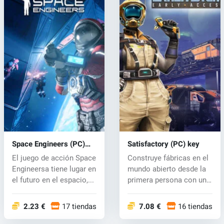
Space Engineers (PC)
Satisfactory (PC) key
CD key
El juego de acción Space
Construye fábricas en el
Engineersa tiene lugar en
mundo abierto desde la
el futuro en el espacio,...
primera persona con un
toqu...
2.23 €
17 tiendas
7.08 €
16 tiendas