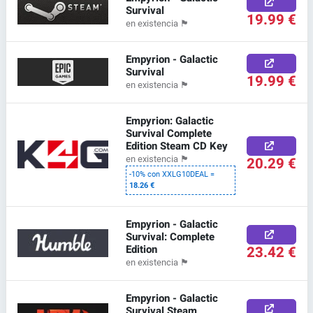
Survival
19.99 €
en existencia
🏴
Empyrion - Galactic
Survival
19.99 €
en existencia
🏴
Empyrion: Galactic
Survival Complete
Edition Steam CD Key
20.29 €
en existencia
🏴
-10% con XXLG10DEAL =
18.26 €
Empyrion - Galactic
Survival: Complete
Edition
23.42 €
en existencia
🏴
Empyrion - Galactic
Survival Steam