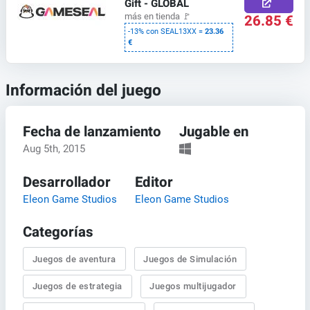
Gift - GLOBAL
26.85 €
más en tienda
🚩
-13% con SEAL13XX =
23.36
€
Información del juego
Fecha de lanzamiento
Jugable en
Aug 5th, 2015
Desarrollador
Editor
Eleon Game Studios
Eleon Game Studios
Categorías
Juegos de aventura
Juegos de Simulación
Juegos de estrategia
Juegos multijugador