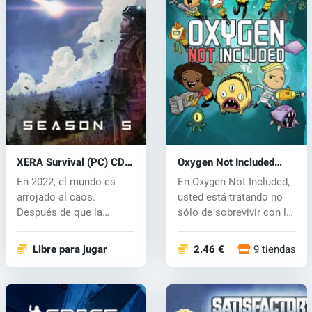
XERA Survival (PC) CD
Oxygen Not Included
key
(PC) CD key
En 2022, el mundo es
En Oxygen Not Included,
arrojado al caos.
usted está tratando no
Después de que la
sólo de sobrevivir con la
inteligencia artif...
tr...
Libre para jugar
2.46 €
9 tiendas