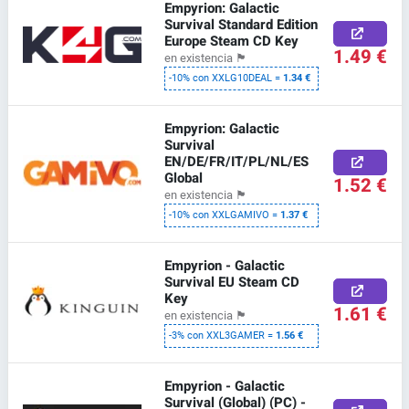
Empyrion: Galactic
Survival Standard Edition
Europe Steam CD Key
1.49 €
en existencia
🏴
-10% con XXLG10DEAL =
1.34 €
Empyrion: Galactic
Survival
EN/DE/FR/IT/PL/NL/ES
Global
1.52 €
en existencia
🏴
-10% con XXLGAMIVO =
1.37 €
Empyrion - Galactic
Survival EU Steam CD
Key
1.61 €
en existencia
🏴
-3% con XXL3GAMER =
1.56 €
Empyrion - Galactic
Survival (Global) (PC) -