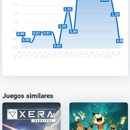
1.30
1.25
1.20
1.19
1.10
1.05
1.00
0.99
0.97
0.97
0.96
0.90
0.89
0.88
0.82
0.80
27.10.
4.11.
17.11.
23.11.
13.01.
22.01.
2.02.
11.02.
12.02.
18.02.
9.07.
11.07.
12.07.
13.07.
16.07.
19.07.
22.07.
25.07.
20.10.
4.08.
Juegos similares