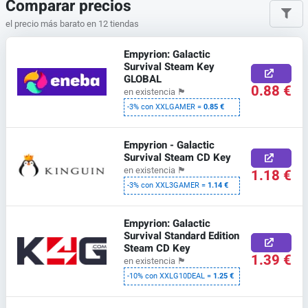
Comparar precios
el precio más barato en 12 tiendas
Empyrion: Galactic
Survival Steam Key
GLOBAL
0.88 €
en existencia
🏴
-3% con XXLGAMER =
0.85 €
Empyrion - Galactic
Survival Steam CD Key
en existencia
🏴
1.18 €
-3% con XXL3GAMER =
1.14 €
Empyrion: Galactic
Survival Standard Edition
Steam CD Key
1.39 €
en existencia
🏴
-10% con XXLG10DEAL =
1.25 €