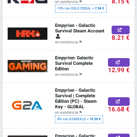
8.15 €
en existencia
🏴
-10% con XXLG10DEAL =
7.34 €
Empyrion - Galactic
Survival Steam Account
8.21 €
en existencia
🏴
Empyrion: Galactic
Survival Complete
Edition
12.99 €
en existencia
🏴
Empyrion - Galactic
Survival | Complete
Edition (PC) - Steam
Key - GLOBAL
16.68 €
en existencia
🏴
-8% con G2A8XXLG =
15.35 €
Empyrion - Galactic