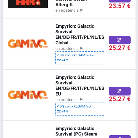
Altergift
23.57 €
en existencia
🏴
Empyrion: Galactic
Survival
EN/DE/FR/IT/PL/NL/ES
Global
25.27 €
en existencia
🏴
-10% con XXLGAMIVO =
22.74 €
Empyrion: Galactic
Survival
EN/DE/FR/IT/PL/NL/ES
EU
25.27 €
en existencia
🏴
-10% con XXLGAMIVO =
22.74 €
Empyrion: Galactic
Survival (PC) Steam