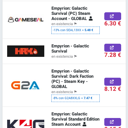
Empyrion: Galactic
Survival (PC) Steam
Account - GLOBAL
6.30 €
en existencia
🏴
-13% con SEAL13XX =
5.48 €
Empyrion - Galactic
Survival
7.28 €
en existencia
🏴
Empyrion - Galactic
Survival: Dark Faction
(PC) - Steam Key -
GLOBAL
8.12 €
en existencia
🏴
-8% con G2A8XXLG =
7.47 €
Empyrion: Galactic
Survival Standard Edition
Steam Account