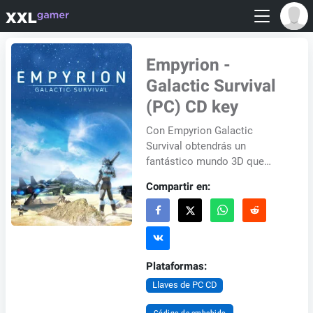
Empyrion -
Galactic Survival
(PC) CD key
Con Empyrion Galactic
Survival obtendrás un
fantástico mundo 3D que
ofrece espacio para todo tipo
Compartir en:
de aventuras. Los jugadores
se encuentran en el pape...
Plataformas:
Llaves de PC CD
Código de embebido