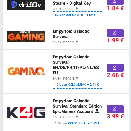
Steam - Digital Key
1.84 €
en existencia
🏴
-8% con XXLGAMER =
1.69 €
Empyrion: Galactic
Survival
1.99 €
en existencia
🏴
Empyrion: Galactic
Survival
EN/DE/FR/IT/PL/NL/ES
EU
2.68 €
en existencia
🏴
-10% con XXLGAMIVO =
2.41 €
Empyrion: Galactic
Survival Standard Edition
Epic Games Account
3.99 €
en existencia
🏴
-10% con XXLG10DEAL =
3.59 €