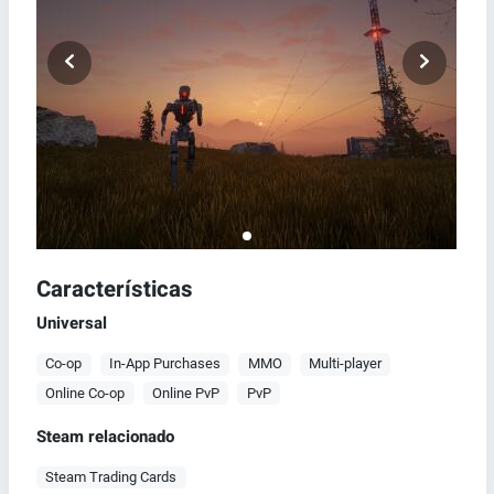
Características
Universal
Co-op
In-App Purchases
MMO
Multi-player
Online Co-op
Online PvP
PvP
Steam relacionado
Steam Trading Cards