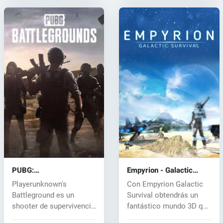
PUBG:
Empyrion - Galactic
BATTLEGROUNDS (PC)
Survival (PC) CD key
Playerunknown's
Con Empyrion Galactic
key
Battleground es un
Survival obtendrás un
shooter de supervivencia
fantástico mundo 3D que
para varios jug...
ofrece...