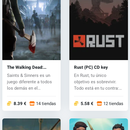
The Walking Dead:
Rust (PC) CD key
Saints & Sinners (PC)
Saints & Sinners es un
En Rust, tu único
key
juego diferente a todos
objetivo es sobrevivir.
los demás en el
Todo está en tu contra:
universo...
la vida s...
8.39 €
14 tiendas
5.58 €
12 tiendas