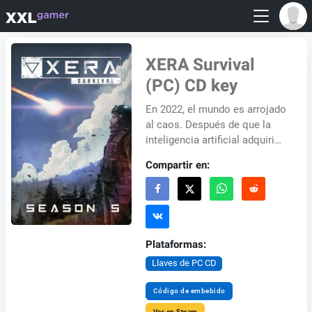
XERA Survival
(PC) CD key
En 2022, el mundo es arrojado
al caos. Después de que la
inteligencia artificial adquirió
conciencia, huyó y comenzó a
Compartir en:
replicarse, la humanidad
lucha...
Plataformas:
Llaves de PC CD
Código de embebido
Ver en Steam