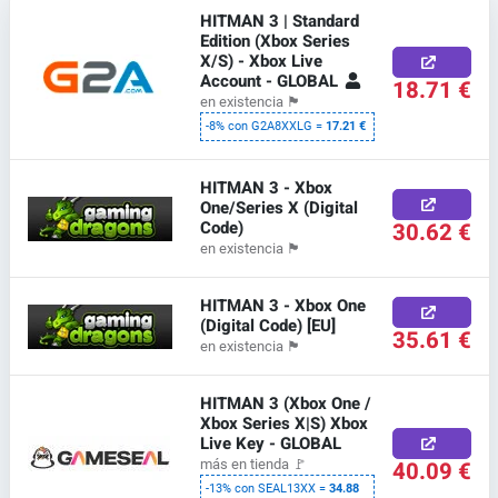
HITMAN 3 | Standard
Edition (Xbox Series
X/S) - Xbox Live
Account - GLOBAL
18.71 €
en existencia
🏴
-8% con G2A8XXLG =
17.21 €
HITMAN 3 - Xbox
One/Series X (Digital
Code)
30.62 €
en existencia
🏴
HITMAN 3 - Xbox One
(Digital Code) [EU]
35.61 €
en existencia
🏴
HITMAN 3 (Xbox One /
Xbox Series X|S) Xbox
Live Key - GLOBAL
40.09 €
más en tienda
🚩
-13% con SEAL13XX =
34.88