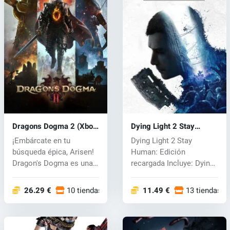
Dragons Dogma 2 (Xbox
Dying Light 2 Stay
One) key
Human(Xbox) key
¡Embárcate en tu
Dying Light 2 Stay
búsqueda épica, Arisen!
Human: Edición
Dragon's Dogma es una
recargada Incluye: Dying
serie de jue...
Light 2 Mantent...
26.29 €
10 tiendas
11.49 €
13 tiendas