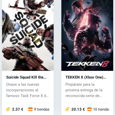
Suicide Squad Kill the
TEKKEN 8 (Xbox One)
Justice League (Xbox
key
Únase a las nuevas
Prepárate para la
One) key
incorporaciones al
próxima entrega de la
famoso Task Force X de
reconocida serie de
Amanda Waller,...
juegos de lucha...
2.37 €
9 tiendas
20.13 €
10 tiendas