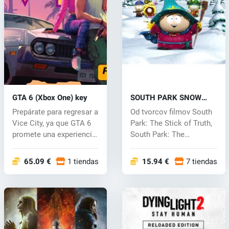
GTA 6 (Xbox One) key
SOUTH PARK SNOW
DAY! (Xbox One) key
Prepárate para regresar a
Od tvorcov filmov South
Vice City, ya que GTA 6
Park: The Stick of Truth,
promete una experiencia
South Park: The
e...
Fractured...
65.09 €
1 tiendas
15.94 €
7 tiendas