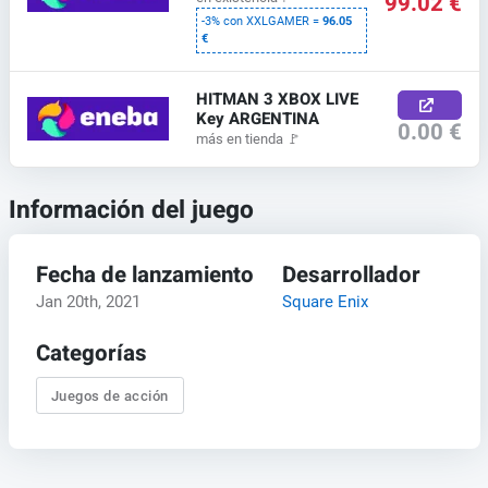
99.02 €
-3% con XXLGAMER =
96.05
€
HITMAN 3 XBOX LIVE
Key ARGENTINA
0.00 €
más en tienda
🚩
Información del juego
Fecha de lanzamiento
Desarrollador
Jan 20th, 2021
Square Enix
Categorías
Juegos de acción