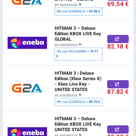
69.54 €
en existencia
🏴
-8% con G2A8XXLG =
63.98 €
HITMAN 3 – Deluxe
Edition XBOX LIVE Key
GLOBAL
82.18 €
en existencia
🏴
-3% con XXLGAMER =
79.71
€
HITMAN 3 | Deluxe
Edition (Xbox Series X)
- Xbox Live Key -
UNITED STATES
87.82 €
en existencia
🏴
-8% con G2A8XXLG =
80.79 €
HITMAN 3 – Deluxe
Edition XBOX LIVE Key
UNITED STATES
en existencia
🏴