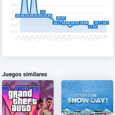
24.00
22
22.00
20.84
20.84
20.84
20.84
20.07
20.00
18.71
18.7
18.7
18.68
18.55
18.53
18.00
17.53
16.00
2.02.
12.02.
24.02.
5.03.
22.04.
5.05.
6.07.
21.07.
29.07.
11.08.
18.08.
10.10.
3.12.
2.02.
8.04.
29.04.
10.05.
19.05.
9.01.
1.06.
Juegos similares