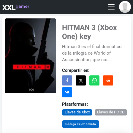
HITMAN 3 (Xbox
One) key
Hitman 3 es el final dramático
de la trilogía de World of
Assassination, que nos
llevará a una aventura por
Compartir en:
todo el mundo. El viejo y
conocido Agente...
Plataformas:
Llaves de Xbox
Llaves de PC CD
Código de embebido