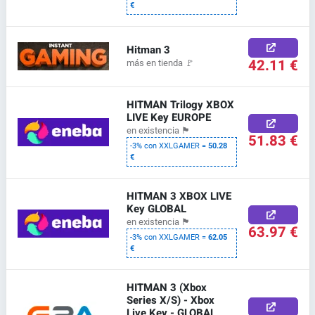
€
Hitman 3
42.11 €
más en tienda
🚩
HITMAN Trilogy XBOX
LIVE Key EUROPE
en existencia
🏴
51.83 €
-3% con XXLGAMER =
50.28
€
HITMAN 3 XBOX LIVE
Key GLOBAL
en existencia
🏴
63.97 €
-3% con XXLGAMER =
62.05
€
HITMAN 3 (Xbox
Series X/S) - Xbox
Live Key - GLOBAL