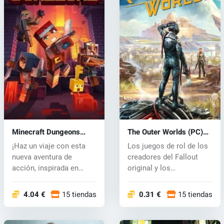
Minecraft Dungeons
The Outer Worlds (PC)
(PC) key
key
¡Haz un viaje con esta
Los juegos de rol de los
nueva aventura de
creadores del Fallout
acción, inspirada en
original y los
mazmorras clá...
desarrollador...
4.04 €
15 tiendas
0.31 €
15 tiendas