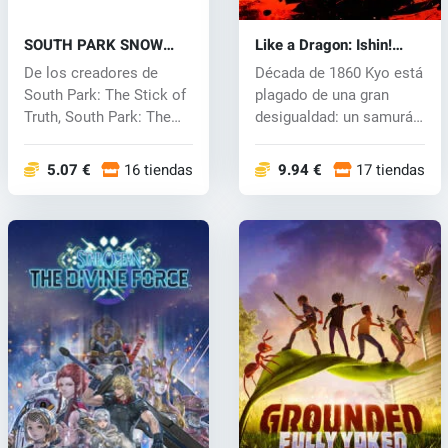
SOUTH PARK SNOW
Like a Dragon: Ishin!
DAY! (PC) key
(PC) key
De los creadores de
Década de 1860 Kyo está
South Park: The Stick of
plagado de una gran
Truth, South Park: The
desigualdad: un samurái
Fractur...
cambia...
5.07 €
16 tiendas
9.94 €
17 tiendas