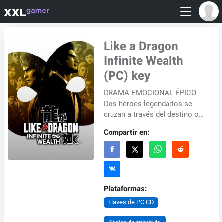
Like a Dragon
Infinite Wealth
(PC) key
DRAMA EMOCIONAL ÉPICO
Dos héroes legendarios se
cruzan a través del destino o
quizás de una fuerza más
Compartir en:
oscura... Ichiban Kasuga, el
tenaz perdedor fam...
Plataformas:
Llaves de PC CD
Código de embebido