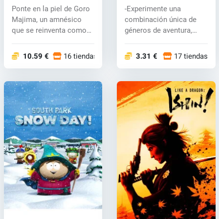
Yakuza in Hawaii (PC)
key
Ponte en la piel de Goro
-Experimente una
key
Majima, un amnésico
combinación única de
que se reinventa como
géneros de aventura,
capitán...
juegos de rol y...
10.59 €
16 tiendas
3.31 €
17 tiendas