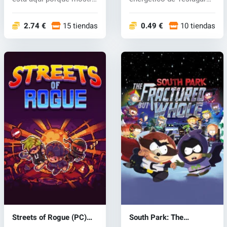
un servic...
do...
2.74 €
15 tiendas
0.49 €
10 tiendas
Streets of Rogue (PC)
South Park: The
CD key
Fractured But Whole