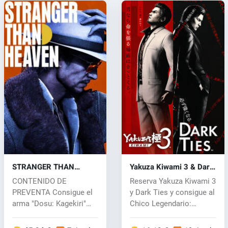
STRANGER THAN
Yakuza Kiwami 3 & Dark
HEAVEN (PC) key
Ties (PC) key
CONTENIDO DE
Reserva Yakuza Kiwami 3
PREVENTA Consigue el
y Dark Ties y consigue al
arma "Dosu: Kagekiri"
Chico Legendario:
comprando...
Ichiban...