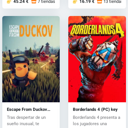
45.24 €
7 tiendas
16.19 €
13 tiendas
Escape From Duckov
Borderlands 4 (PC) key
(PC) key
Tras despertar de un
Borderlands 4 presenta a
sueño inusual, te
los jugadores una