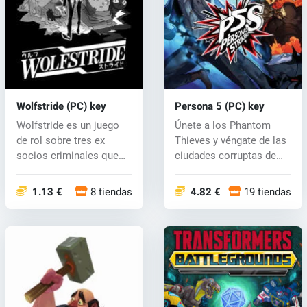
Wolfstride (PC) key
Persona 5 (PC) key
Wolfstride es un juego
Únete a los Phantom
de rol sobre tres ex
Thieves y véngate de las
socios criminales que
ciudades corruptas de
llegan a...
Japón. L...
1.13 €
8 tiendas
4.82 €
19 tiendas