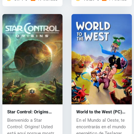
Star Control: Origins
World to the West (PC)
(PC) CD key
CD key
Bienvenido a Star
En el Mundo al Oeste, te
Control: Origins! Usted
encontrarás en el mundo
está aquí porque mostró
energético de Teslagard