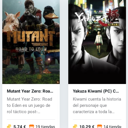
Mutant Year Zero: Road
Yakuza Kiwami (PC) CD
to Eden (PC) CD key
key
Mutant Year Zero: Road
Kiwami cuenta la historia
to Eden es un juego de
del personaje que
rol táctico post-
caracteriza a toda la
apocalíptico...
serie. El...
5.74 €
19 tiendas
10.29 €
14 tiendas