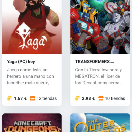
Yaga (PC) key
TRANSFORMERS:
BATTLEGROUNDS (PC)
Juega como Iván, un
Con la Tierra invasora y
key
herrero a una mano con
MEGATRON, el líder de
increíble mala suerte,
los Decepticons cerca
que debe...
de la...
1.67 €
12 tiendas
2.98 €
10 tiendas