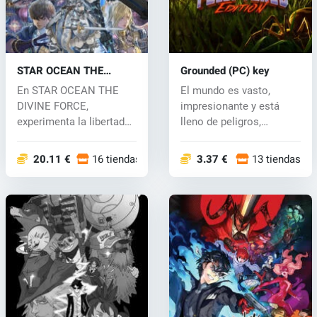
STAR OCEAN THE
Grounded (PC) key
DIVINE FORCE (PC) key
En STAR OCEAN THE
El mundo es vasto,
DIVINE FORCE,
impresionante y está
experimenta la libertad
lleno de peligros,
de recorrer los 360...
especialmente cu...
20.11 €
16 tiendas
3.37 €
13 tiendas