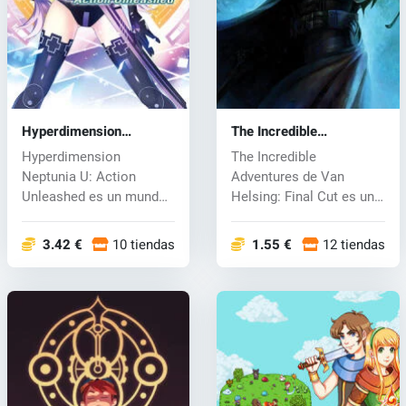
Hyperdimension
The Incredible
Neptunia U: Action
Adventures of Van
Hyperdimension
The Incredible
Unleashed (PC) CD key
Helsing: Final Cut (PC)
Neptunia U: Action
Adventures de Van
CD key
Unleashed es un mundo
Helsing: Final Cut es una
lleno de luchas, ma...
edición separada...
3.42 €
10 tiendas
1.55 €
12 tiendas