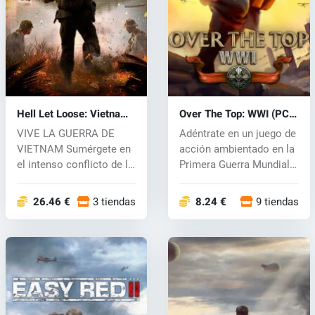
Hell Let Loose: Vietnam
Over The Top: WWI (PC)
(PC) key
key
VIVE LA GUERRA DE
Adéntrate en un juego de
VIETNAM Sumérgete en
acción ambientado en la
el intenso conflicto de la
Primera Guerra Mundial,
Guerra de...
do...
26.46 €
3 tiendas
8.24 €
9 tiendas