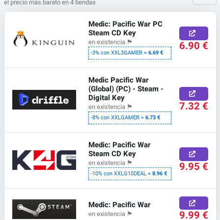
el precio más barato en 4 tiendas
Medic: Pacific War PC
Steam CD Key
en existencia
🏴
6.90 €
-3% con XXL3GAMER =
6.69 €
Medic Pacific War
(Global) (PC) - Steam -
Digital Key
7.32 €
en existencia
🏴
-8% con XXLGAMER =
6.73 €
Medic: Pacific War
Steam CD Key
en existencia
🏴
9.95 €
-10% con XXLG10DEAL =
8.96 €
Medic: Pacific War
9.99 €
en existencia
🏴