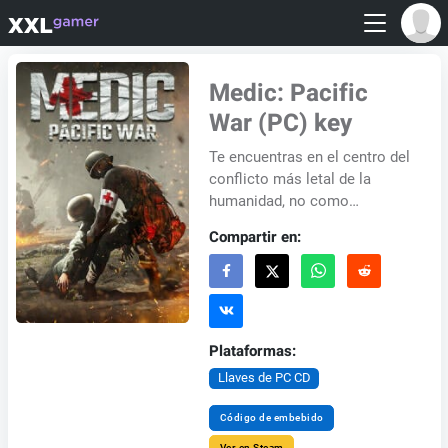
Medic: Pacific
War (PC) key
Te encuentras en el centro del
conflicto más letal de la
humanidad, no como
combatiente, sino como
Compartir en:
salvador. Tu papel como
médico de primera línea es...
Plataformas:
Llaves de PC CD
Código de embebido
Ver en Steam