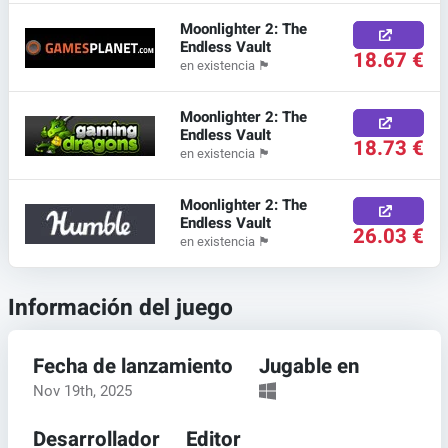
Moonlighter 2: The
Endless Vault
18.67 €
en existencia
🏴
Moonlighter 2: The
Endless Vault
18.73 €
en existencia
🏴
Moonlighter 2: The
Endless Vault
26.03 €
en existencia
🏴
Información del juego
Fecha de lanzamiento
Jugable en
Nov 19th, 2025
Desarrollador
Editor