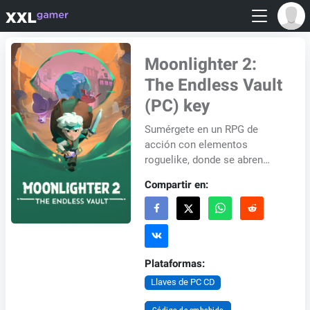
Moonlighter 2:
The Endless Vault
(PC) key
Sumérgete en un RPG de
acción con elementos
roguelike, donde se abren
nuevos comienzos. Sin un
Compartir en:
céntimo, tú y tus vecinos se
encuentran en la remota al...
Plataformas:
Llaves de PC CD
Código de embebido