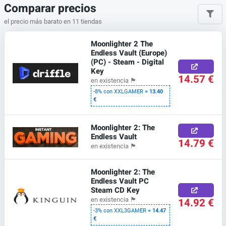
Comparar precios
el precio más barato en 11 tiendas
Moonlighter 2 The
Endless Vault (Europe)
(PC) - Steam - Digital
Key
14.57 €
en existencia
🏴
-8% con XXLGAMER =
13.40
€
Moonlighter 2: The
Endless Vault
14.79 €
en existencia
🏴
Moonlighter 2: The
Endless Vault PC
Steam CD Key
14.92 €
en existencia
🏴
-3% con XXL3GAMER =
14.47
€