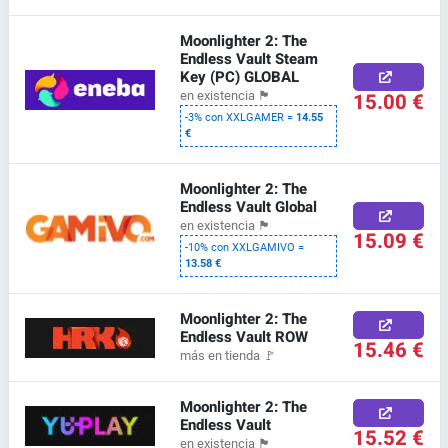
Moonlighter 2: The
Endless Vault Steam
Key (PC) GLOBAL
15.00 €
en existencia
🏴
-3% con XXLGAMER =
14.55
€
Moonlighter 2: The
Endless Vault Global
en existencia
🏴
15.09 €
-10% con XXLGAMIVO =
13.58 €
Moonlighter 2: The
Endless Vault ROW
15.46 €
más en tienda
🚩
Moonlighter 2: The
Endless Vault
15.52 €
en existencia
🏴