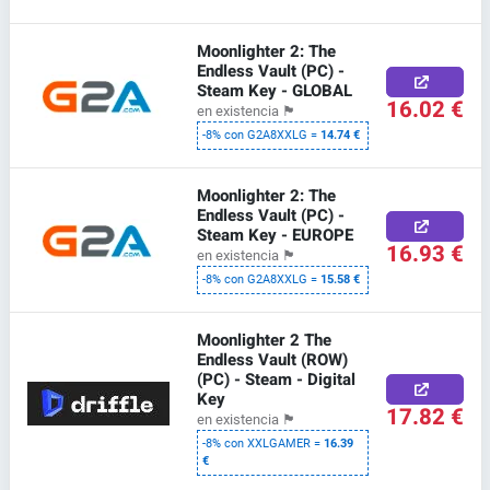
Moonlighter 2: The
Endless Vault (PC) -
Steam Key - GLOBAL
16.02 €
en existencia
🏴
-8% con G2A8XXLG =
14.74 €
Moonlighter 2: The
Endless Vault (PC) -
Steam Key - EUROPE
16.93 €
en existencia
🏴
-8% con G2A8XXLG =
15.58 €
Moonlighter 2 The
Endless Vault (ROW)
(PC) - Steam - Digital
Key
17.82 €
en existencia
🏴
-8% con XXLGAMER =
16.39
€