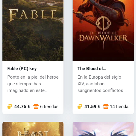
Fable (PC) key
The Blood of
Dawnwalker (PC) key
Ponte en la piel del héroe
En la Europa del siglo
que siempre has
XIV, asolaban
imaginado en este
sangrientos conflictos y
inmersivo RPG...
la Peste Negr...
44.75 €
6 tiendas
41.59 €
14 tiendas