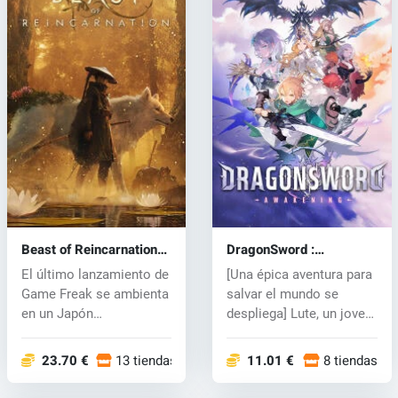
Beast of Reincarnation
DragonSword :
(PC) key
Awakening (PC) key
El último lanzamiento de
[Una épica aventura para
Game Freak se ambienta
salvar el mundo se
en un Japón
despliega] Lute, un joven
postapocalíptic...
avent...
23.70 €
13 tiendas
11.01 €
8 tiendas