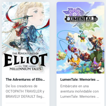
The Adventures of Elliot:
LumenTale: Memories of
The Millennium Tales
Trey (PC) key
De los creadores de
Embárcate en una
(PC) key
OCTOPATH TRAVELER y
aventura inolvidable con
BRAVELY DEFAULT llega
LumenTale: Memories of
"The Adv...
Trey, un f...