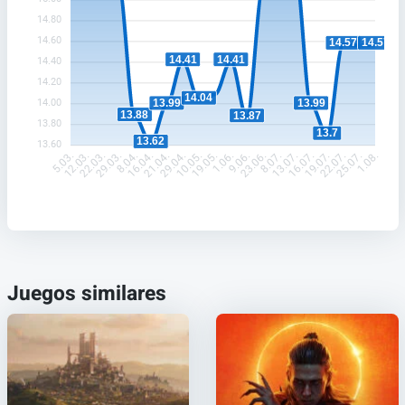
14.80
14.60
14.57
14.57
14.41
14.41
14.40
14.20
14.04
14.00
13.99
13.99
13.88
13.87
13.80
13.7
13.62
13.60
12.03.
22.03.
29.03.
8.04.
16.04.
21.04.
29.04.
10.05.
19.05.
1.06.
9.06.
23.06.
8.07.
13.07.
16.07.
19.07.
22.07.
25.07.
5.03.
1.08.
Juegos similares