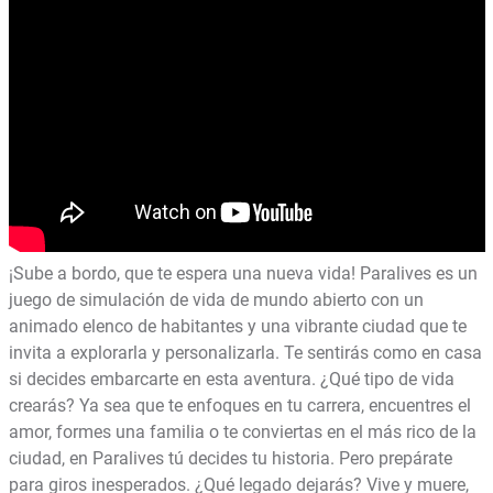
¡Sube a bordo, que te espera una nueva vida! Paralives es un
juego de simulación de vida de mundo abierto con un
animado elenco de habitantes y una vibrante ciudad que te
invita a explorarla y personalizarla. Te sentirás como en casa
si decides embarcarte en esta aventura. ¿Qué tipo de vida
crearás? Ya sea que te enfoques en tu carrera, encuentres el
amor, formes una familia o te conviertas en el más rico de la
ciudad, en Paralives tú decides tu historia. Pero prepárate
para giros inesperados. ¿Qué legado dejarás? Vive y muere,