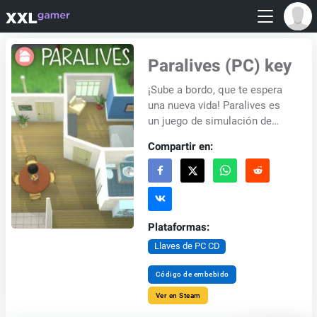
Paralives (PC) key
¡Sube a bordo, que te espera
una nueva vida! Paralives es
un juego de simulación de
vida de mundo abierto con un
Compartir en:
animado elenco de habitantes
y una vi...
Plataformas:
Llaves de PC CD
Código de embebido
Ver en Steam