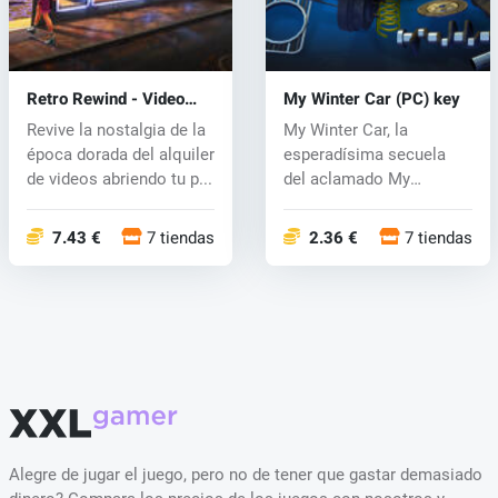
Retro Rewind - Video
My Winter Car (PC) key
Store Simulator (PC) key
Revive la nostalgia de la
My Winter Car, la
época dorada del alquiler
esperadísima secuela
de videos abriendo tu p...
del aclamado My
Summer Car, es un ju...
7.43 €
7 tiendas
2.36 €
7 tiendas
Alegre de jugar el juego, pero no de tener que gastar demasiado