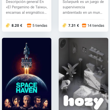
Descripción general En
Solarpunk es un juego de
key
«El Pergamino de Taiwu»,
supervivencia
encarnas al enigmático
ambientado en un mundo
here...
tecnológicame...
8.20 €
5 tiendas
7.31 €
14 tiendas