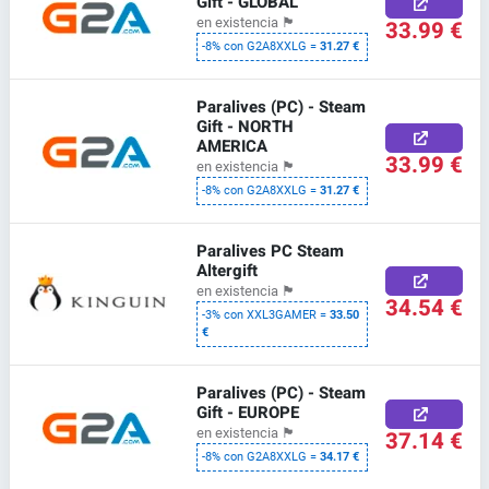
Gift - GLOBAL
en existencia
🏴
33.99 €
-8% con G2A8XXLG =
31.27 €
Paralives (PC) - Steam
Gift - NORTH
AMERICA
33.99 €
en existencia
🏴
-8% con G2A8XXLG =
31.27 €
Paralives PC Steam
Altergift
en existencia
🏴
34.54 €
-3% con XXL3GAMER =
33.50
€
Paralives (PC) - Steam
Gift - EUROPE
en existencia
🏴
37.14 €
-8% con G2A8XXLG =
34.17 €