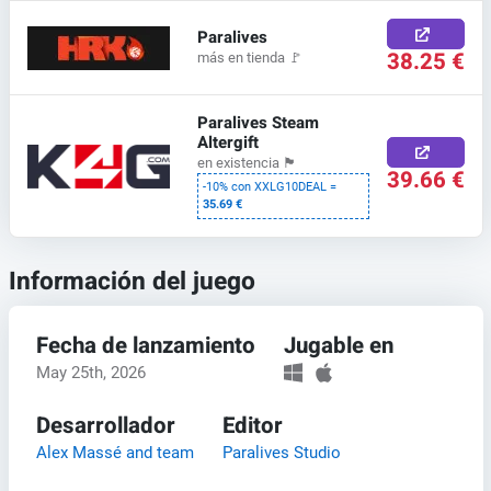
Paralives
38.25 €
más en tienda
🚩
Paralives Steam
Altergift
en existencia
🏴
39.66 €
-10% con XXLG10DEAL =
35.69 €
Información del juego
Fecha de lanzamiento
Jugable en
May 25th, 2026
Desarrollador
Editor
Alex Massé and team
Paralives Studio