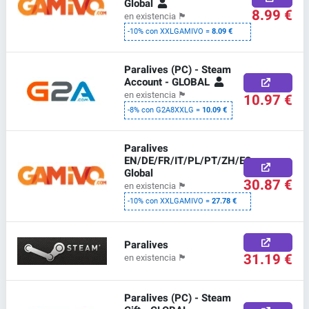
Global
8.99 €
en existencia
🏴
-10% con XXLGAMIVO =
8.09 €
Paralives (PC) - Steam
Account - GLOBAL
en existencia
🏴
10.97 €
-8% con G2A8XXLG =
10.09 €
Paralives
EN/DE/FR/IT/PL/PT/ZH/ES
Global
30.87 €
en existencia
🏴
-10% con XXLGAMIVO =
27.78 €
Paralives
31.19 €
en existencia
🏴
Paralives (PC) - Steam