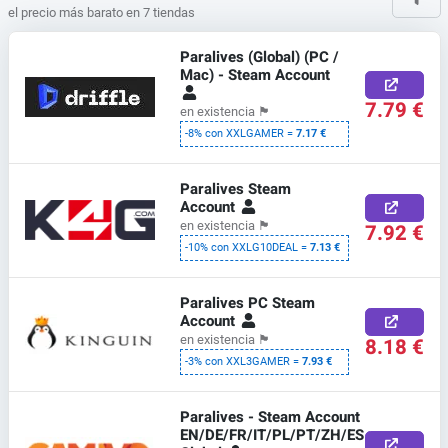
el precio más barato en 7 tiendas
Paralives (Global) (PC /
Mac) - Steam Account
7.79 €
en existencia
🏴
-8% con XXLGAMER =
7.17 €
Paralives Steam
Account
en existencia
🏴
7.92 €
-10% con XXLG10DEAL =
7.13 €
Paralives PC Steam
Account
en existencia
🏴
8.18 €
-3% con XXL3GAMER =
7.93 €
Paralives - Steam Account
EN/DE/FR/IT/PL/PT/ZH/ES