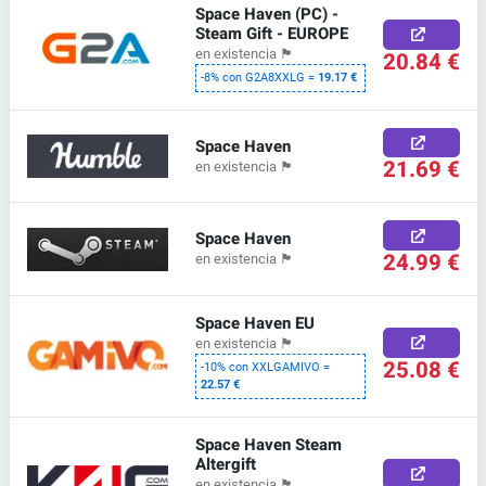
Space Haven (PC) -
Steam Gift - EUROPE
en existencia
🏴
20.84 €
-8% con G2A8XXLG =
19.17 €
Space Haven
21.69 €
en existencia
🏴
Space Haven
24.99 €
en existencia
🏴
Space Haven EU
en existencia
🏴
25.08 €
-10% con XXLGAMIVO =
22.57 €
Space Haven Steam
Altergift
en existencia
🏴