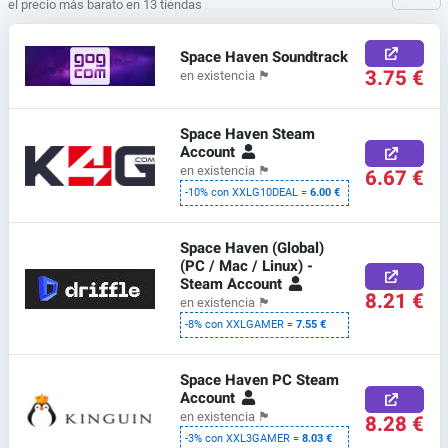
el precio más barato en 13 tiendas
Space Haven Soundtrack
3.75 €
en existencia
🏴
Space Haven Steam
Account
en existencia
🏴
6.67 €
-10% con XXLG10DEAL =
6.00 €
Space Haven (Global)
(PC / Mac / Linux) -
Steam Account
8.21 €
en existencia
🏴
-8% con XXLGAMER =
7.55 €
Space Haven PC Steam
Account
en existencia
🏴
8.28 €
-3% con XXL3GAMER =
8.03 €