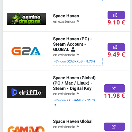
Space Haven
9.10 €
en existencia
🏴
Space Haven (PC) -
Steam Account -
GLOBAL
9.49 €
en existencia
🏴
-8% con G2A8XXLG =
8.73 €
Space Haven (Global)
(PC / Mac / Linux) -
Steam - Digital Key
11.98 €
en existencia
🏴
-8% con XXLGAMER =
11.02
€
Space Haven Global
en existencia
🏴