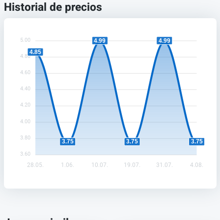
Historial de precios
5.00
4.99
4.99
4.85
4.80
4.60
4.40
4.20
4.00
3.80
3.75
3.75
3.75
3.60
28.05.
1.06.
10.07.
19.07.
31.07.
4.08.