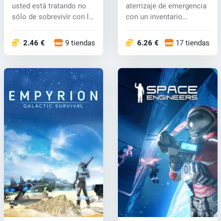
usted está tratando no
aterrizaje de emergencia
sólo de sobrevivir con la
con un inventario
tr...
mínimo en un pla...
2.46 €
9 tiendas
6.26 €
17 tiendas