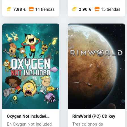
fabricando...
ciudades a través de
las...
7.88 €
14 tiendas
2.90 €
15 tiendas
Oxygen Not Included
RimWorld (PC) CD key
(PC) CD key
En Oxygen Not Included,
Tres colonos de