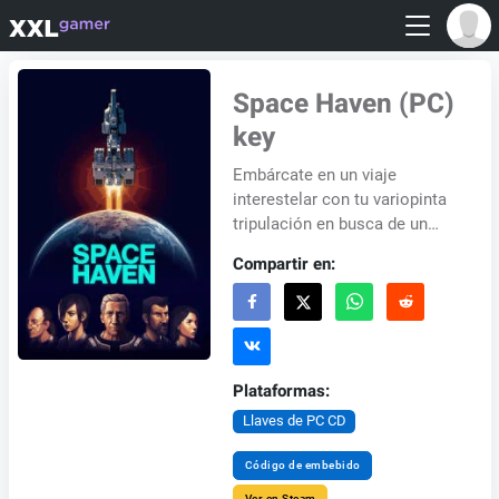
Space Haven (PC)
key
Embárcate en un viaje
interestelar con tu variopinta
tripulación en busca de un
nuevo mundo. Construye
Compartir en:
naves espaciales pieza a
pieza, optimiza los en...
Plataformas:
Llaves de PC CD
Código de embebido
Ver en Steam