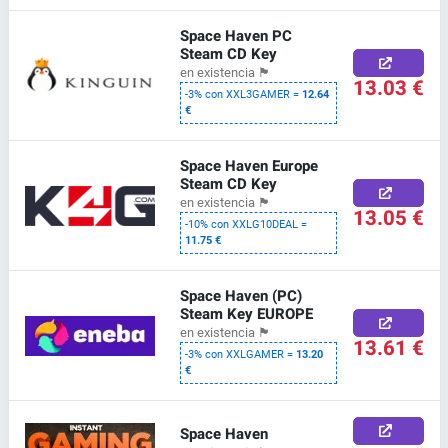
Space Haven PC
Steam CD Key
en existencia
🏴
13.03 €
-3% con XXL3GAMER =
12.64
€
Space Haven Europe
Steam CD Key
en existencia
🏴
13.05 €
-10% con XXLG10DEAL =
11.75 €
Space Haven (PC)
Steam Key EUROPE
en existencia
🏴
13.61 €
-3% con XXLGAMER =
13.20
€
Space Haven