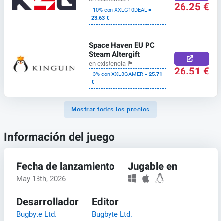
26.25 €
-10% con XXLG10DEAL =
23.63 €
Space Haven EU PC
Steam Altergift
en existencia
🏴
26.51 €
-3% con XXL3GAMER =
25.71
€
Mostrar todos los precios
Información del juego
Fecha de lanzamiento
Jugable en
May 13th, 2026
Desarrollador
Editor
Bugbyte Ltd.
Bugbyte Ltd.