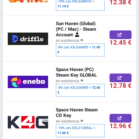
12.38 €
-10% con XXLGAMIVO =
11.14 €
Sun Haven (Global)
(PC / Mac) - Steam
Account
12.45 €
en existencia
🏴
-8% con XXLGAMER =
11.45
€
Space Haven (PC)
Steam Key GLOBAL
en existencia
🏴
12.78 €
-3% con XXLGAMER =
12.40
€
Space Haven Steam
CD Key
en existencia
🏴
12.96 €
-10% con XXLG10DEAL =
11.66 €