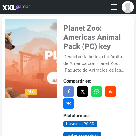
Planet Zoo:
Americas Animal
Pack (PC) key
Descubre la belleza indómita
de América con Planet Zoo:
¡Paquete de Animales de las
Américas! Recorre los vastos
Compartir en:
y variados ecosistemas de
América del...
DLC
Plataformas:
Llaves de PC CD
Código de embebido