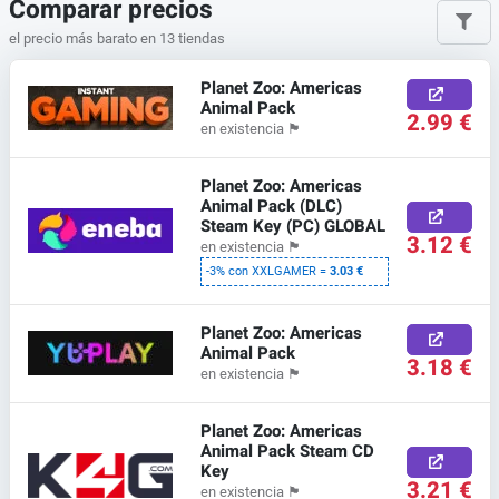
Comparar precios
el precio más barato en 13 tiendas
Planet Zoo: Americas
Animal Pack
2.99 €
en existencia
🏴
Planet Zoo: Americas
Animal Pack (DLC)
Steam Key (PC) GLOBAL
3.12 €
en existencia
🏴
-3% con XXLGAMER =
3.03 €
Planet Zoo: Americas
Animal Pack
3.18 €
en existencia
🏴
Planet Zoo: Americas
Animal Pack Steam CD
Key
3.21 €
en existencia
🏴