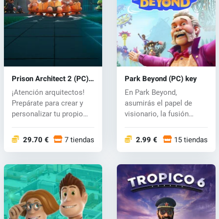
Prison Architect 2 (PC)
Park Beyond (PC) key
key
¡Atención arquitectos!
En Park Beyond,
Prepárate para crear y
asumirás el papel de
personalizar tu propio
visionario, la fusión
centro...
definitiva de cr...
29.70 €
7 tiendas
2.99 €
15 tiendas