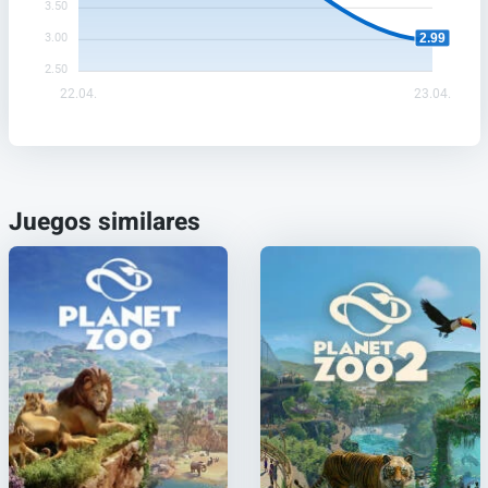
3.50
2.99
3.00
2.50
22.04.
23.04.
Juegos similares