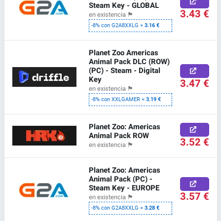
Steam Key - GLOBAL
3.43 €
en existencia
🏴
-8% con G2A8XXLG =
3.16 €
Planet Zoo Americas
Animal Pack DLC (ROW)
(PC) - Steam - Digital
Key
3.47 €
en existencia
🏴
-8% con XXLGAMER =
3.19 €
Planet Zoo: Americas
Animal Pack ROW
3.52 €
en existencia
🏴
Planet Zoo: Americas
Animal Pack (PC) -
Steam Key - EUROPE
3.57 €
en existencia
🏴
-8% con G2A8XXLG =
3.28 €