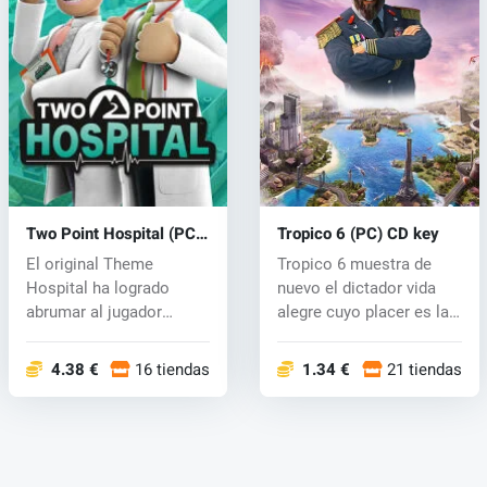
Two Point Hospital (PC)
Tropico 6 (PC) CD key
CD key
El original Theme
Tropico 6 muestra de
Hospital ha logrado
nuevo el dictador vida
abrumar al jugador
alegre cuyo placer es la
inexperto que podr...
gananc...
4.38 €
16 tiendas
1.34 €
21 tiendas