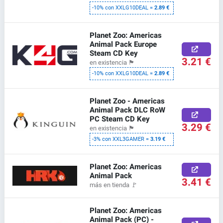
-10% con XXLG10DEAL =
2.89 €
Planet Zoo: Americas
Animal Pack Europe
Steam CD Key
3.21 €
en existencia
🏴
-10% con XXLG10DEAL =
2.89 €
Planet Zoo - Americas
Animal Pack DLC RoW
PC Steam CD Key
3.29 €
en existencia
🏴
-3% con XXL3GAMER =
3.19 €
Planet Zoo: Americas
Animal Pack
3.41 €
más en tienda
🚩
Planet Zoo: Americas
Animal Pack (PC) -