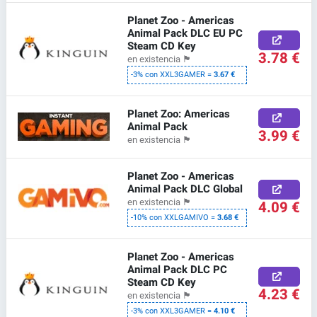
Planet Zoo - Americas
Animal Pack DLC EU PC
Steam CD Key
3.78 €
en existencia
🏴
-3% con XXL3GAMER =
3.67 €
Planet Zoo: Americas
Animal Pack
3.99 €
en existencia
🏴
Planet Zoo - Americas
Animal Pack DLC Global
en existencia
🏴
4.09 €
-10% con XXLGAMIVO =
3.68 €
Planet Zoo - Americas
Animal Pack DLC PC
Steam CD Key
4.23 €
en existencia
🏴
-3% con XXL3GAMER =
4.10 €