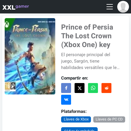
Prince of Persia
The Lost Crown
(Xbox One) key
El personaje principal del
juego, Sargón, tiene
habilidades versátiles que le
permiten saltar, deslizarse y
Compartir en:
volar a través de plataformas.
Armado con...
Plataformas:
Llaves de Xbox
Llaves de PC CD
Código de embebido