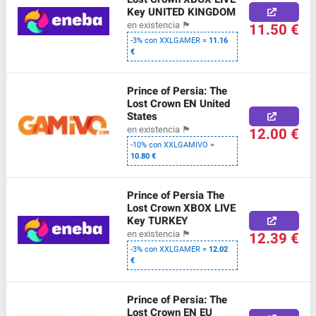
Key UNITED KINGDOM
11.50 €
en existencia
🏴
-3% con XXLGAMER =
11.16
€
Prince of Persia: The
Lost Crown EN United
States
12.00 €
en existencia
🏴
-10% con XXLGAMIVO =
10.80 €
Prince of Persia The
Lost Crown XBOX LIVE
Key TURKEY
12.39 €
en existencia
🏴
-3% con XXLGAMER =
12.02
€
Prince of Persia: The
Lost Crown EN EU