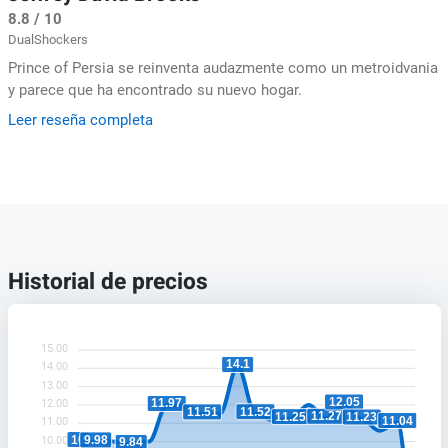
8.8 / 10
DualShockers
Prince of Persia se reinventa audazmente como un metroidvania
y parece que ha encontrado su nuevo hogar.
Leer reseña completa
Historial de precios
15.00
14.1
14.00
13.00
12.05
11.97
12.00
11.52
11.51
11.27
11.25
11.23
11.04
11.00
10
9.98
10.00
9.84