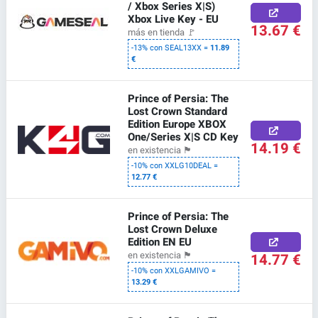
/ Xbox Series X|S)
Xbox Live Key - EU
13.67 €
más en tienda
🚩
-13% con SEAL13XX =
11.89
€
Prince of Persia: The
Lost Crown Standard
Edition Europe XBOX
One/Series X|S CD Key
14.19 €
en existencia
🏴
-10% con XXLG10DEAL =
12.77 €
Prince of Persia: The
Lost Crown Deluxe
Edition EN EU
14.77 €
en existencia
🏴
-10% con XXLGAMIVO =
13.29 €