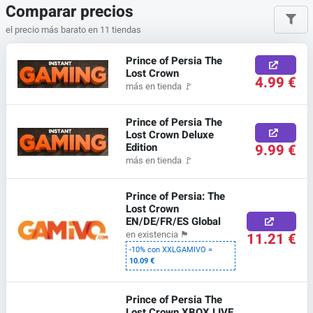
Comparar precios
el precio más barato en 11 tiendas
Prince of Persia The
Lost Crown
4.99 €
más en tienda
🚩
Prince of Persia The
Lost Crown Deluxe
Edition
9.99 €
más en tienda
🚩
Prince of Persia: The
Lost Crown
EN/DE/FR/ES Global
11.21 €
en existencia
🏴
-10% con XXLGAMIVO =
10.09 €
Prince of Persia The
Lost Crown XBOX LIVE