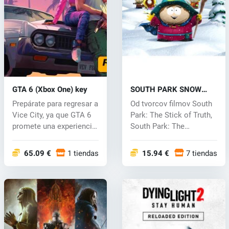
GTA 6 (Xbox One) key
SOUTH PARK SNOW
DAY! (Xbox One) key
Prepárate para regresar a
Od tvorcov filmov South
Vice City, ya que GTA 6
Park: The Stick of Truth,
promete una experiencia
South Park: The
e...
Fractured...
65.09 €
1 tiendas
15.94 €
7 tiendas