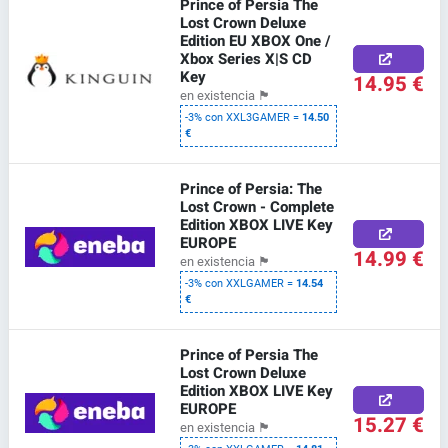
Prince of Persia The
Lost Crown Deluxe
Edition EU XBOX One /
Xbox Series X|S CD
Key
14.95 €
en existencia
🏴
-3% con XXL3GAMER =
14.50
€
Prince of Persia: The
Lost Crown - Complete
Edition XBOX LIVE Key
EUROPE
14.99 €
en existencia
🏴
-3% con XXLGAMER =
14.54
€
Prince of Persia The
Lost Crown Deluxe
Edition XBOX LIVE Key
EUROPE
15.27 €
en existencia
🏴