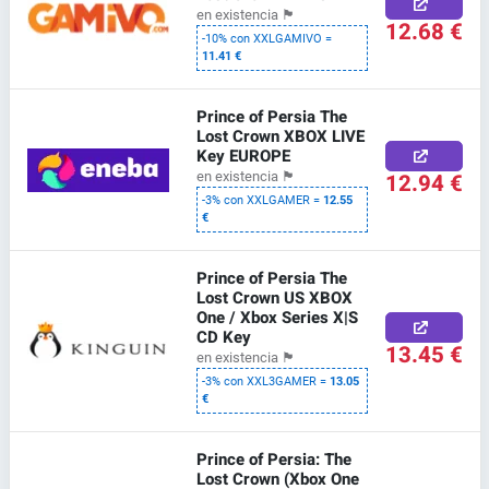
en existencia
🏴
12.68 €
-10% con XXLGAMIVO =
11.41 €
Prince of Persia The
Lost Crown XBOX LIVE
Key EUROPE
12.94 €
en existencia
🏴
-3% con XXLGAMER =
12.55
€
Prince of Persia The
Lost Crown US XBOX
One / Xbox Series X|S
CD Key
13.45 €
en existencia
🏴
-3% con XXL3GAMER =
13.05
€
Prince of Persia: The
Lost Crown (Xbox One