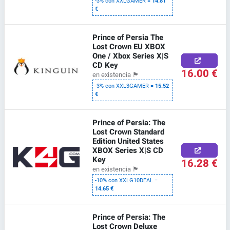
-3% con XXLGAMER =
14.81
€
Prince of Persia The
Lost Crown EU XBOX
One / Xbox Series X|S
CD Key
16.00 €
en existencia
🏴
-3% con XXL3GAMER =
15.52
€
Prince of Persia: The
Lost Crown Standard
Edition United States
XBOX Series X|S CD
Key
16.28 €
en existencia
🏴
-10% con XXLG10DEAL =
14.65 €
Prince of Persia: The
Lost Crown Deluxe