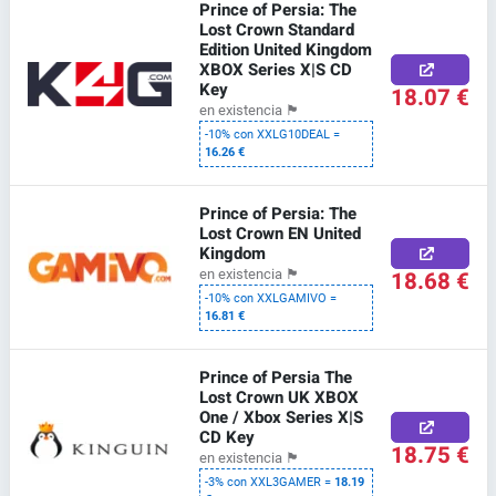
Prince of Persia: The
Lost Crown Standard
Edition United Kingdom
XBOX Series X|S CD
Key
18.07 €
en existencia
🏴
-10% con XXLG10DEAL =
16.26 €
Prince of Persia: The
Lost Crown EN United
Kingdom
18.68 €
en existencia
🏴
-10% con XXLGAMIVO =
16.81 €
Prince of Persia The
Lost Crown UK XBOX
One / Xbox Series X|S
CD Key
18.75 €
en existencia
🏴
-3% con XXL3GAMER =
18.19