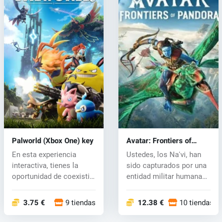
Palworld (Xbox One) key
Avatar: Frontiers of
Pandora (Xbox One) key
En esta experiencia
Ustedes, los Na'vi, han
interactiva, tienes la
sido capturados por una
oportunidad de coexistir
entidad militar humana
armonio...
llam...
3.75 €
9 tiendas
12.38 €
10 tiendas