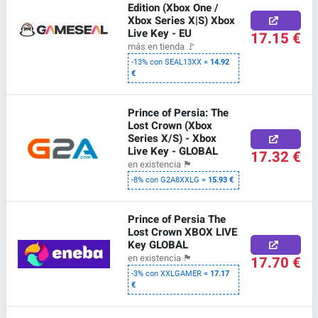
Edition (Xbox One /
Xbox Series X|S) Xbox
Live Key - EU
17.15 €
más en tienda
🚩
-13% con SEAL13XX =
14.92
€
Prince of Persia: The
Lost Crown (Xbox
Series X/S) - Xbox
Live Key - GLOBAL
17.32 €
en existencia
🏴
-8% con G2A8XXLG =
15.93 €
Prince of Persia The
Lost Crown XBOX LIVE
Key GLOBAL
17.70 €
en existencia
🏴
-3% con XXLGAMER =
17.17
€