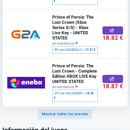
€
Prince of Persia: The
Lost Crown (Xbox
Series X/S) - Xbox
Live Key - UNITED
18.82 €
STATES
en existencia
🏴
-8% con G2A8XXLG =
17.31 €
Prince of Persia: The
Lost Crown - Complete
Edition XBOX LIVE Key
UNITED STATES
18.87 €
en existencia
🏴
-3% con XXLGAMER =
18.30
€
Mostrar todos los precios