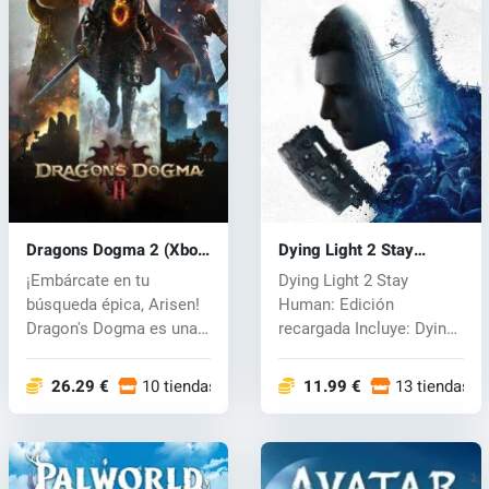
Dragons Dogma 2 (Xbox
Dying Light 2 Stay
One) key
Human(Xbox) key
¡Embárcate en tu
Dying Light 2 Stay
búsqueda épica, Arisen!
Human: Edición
Dragon's Dogma es una
recargada Incluye: Dying
serie de jue...
Light 2 Mantent...
26.29 €
10 tiendas
11.99 €
13 tiendas